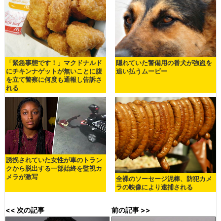
「緊急事態です！」マクドナルド
隠れていた警備用の番犬が強盗を
にチキンナゲットが無いことに腹
追い払うムービー
を立て警察に何度も通報し告訴さ
れる
誘拐されていた女性が車のトラン
クから脱出する一部始終を監視カ
メラが激写
全裸のソーセージ泥棒、防犯カメ
ラの映像により逮捕される
<< 次の記事
前の記事 >>