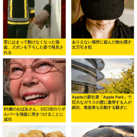
窓にはまって動けなくなった強
ありえない場所に盗んだ物を隠す
盗、ズボンを下ろした姿で発見さ
女万引き犯
れる
Appleの新社屋「Apple Park」で
巨大なガラスの壁に激突する人が
続出、救急車も出動する騒ぎに
85歳のおばあさん、22口径のリボ
ルバーを強盗に突きつけることに
成功