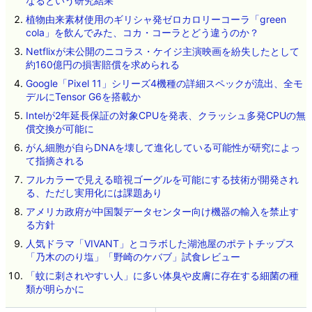
なるという研究結果
植物由来素材使用のギリシャ発ゼロカロリーコーラ「green
cola」を飲んでみた、コカ・コーラとどう違うのか？
Netflixが未公開のニコラス・ケイジ主演映画を紛失したとして
約160億円の損害賠償を求められる
Google「Pixel 11」シリーズ4機種の詳細スペックが流出、全モ
デルにTensor G6を搭載か
Intelが2年延長保証の対象CPUを発表、クラッシュ多発CPUの無
償交換が可能に
がん細胞が自らDNAを壊して進化している可能性が研究によっ
て指摘される
フルカラーで見える暗視ゴーグルを可能にする技術が開発され
る、ただし実用化には課題あり
アメリカ政府が中国製データセンター向け機器の輸入を禁止す
る方針
人気ドラマ「VIVANT」とコラボした湖池屋のポテトチップス
「乃木ののり塩」「野崎のケバブ」試食レビュー
「蚊に刺されやすい人」に多い体臭や皮膚に存在する細菌の種
類が明らかに