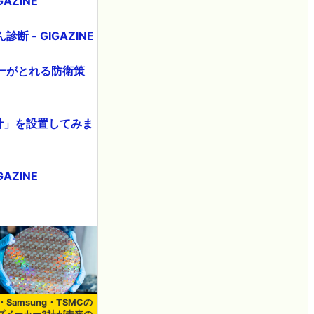
ZINE
断 - GIGAZINE
ーがとれる防衛策
速計」を設置してみま
ZINE
el・Samsung・TSMCの