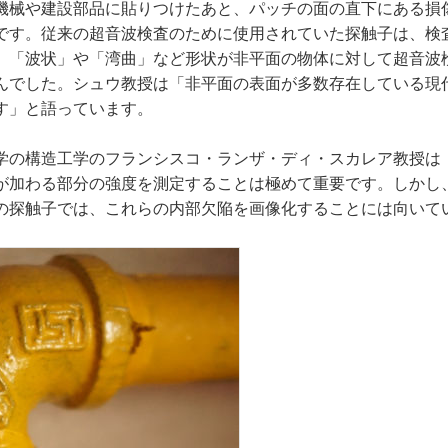
機械や建設部品に貼りつけたあと、パッチの面の直下にある損
です。従来の超音波検査のために使用されていた探触子は、検
、「波状」や「湾曲」など形状が非平面の物体に対して超音波
んでした。シュウ教授は「非平面の表面が多数存在している現
す」と語っています。
学の構造工学のフランシスコ・ランザ・ディ・スカレア教授は
が加わる部分の強度を測定することは極めて重要です。しかし
の探触子では、これらの内部欠陥を画像化することには向いて