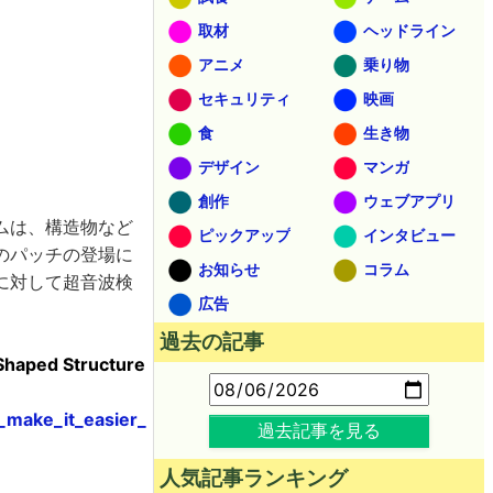
取材
ヘッドライン
アニメ
乗り物
セキュリティ
映画
食
生き物
デザイン
マンガ
創作
ウェブアプリ
ムは、構造物など
ピックアップ
インタビュー
のパッチの登場に
お知らせ
コラム
に対して超音波検
広告
過去の記事
-Shaped Structure
_make_it_easier_
過去記事を見る
人気記事ランキング