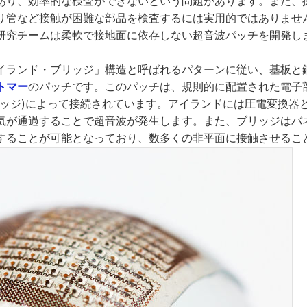
あり、効率的な検査ができないという問題があります。また、
り管など接触が困難な部品を検査するには実用的ではありませ
研究チームは柔軟で接地面に依存しない超音波パッチを開発し
イランド・ブリッジ」構造と呼ばれるパターンに従い、基板と
トマー
のパッチです。このパッチは、規則的に配置された電子部
リッジ)によって接続されています。アイランドには圧電変換器
気が通過することで超音波が発生します。また、ブリッジはバ
することが可能となっており、数多くの非平面に接触させるこ