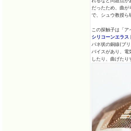
れるなど問題点が
だったため、曲が
で、シュウ教授ら
この探触子は「ア
シリコーン
エラス
バネ状の銅線(ブ
バイスがあり、電
したり、曲げたり