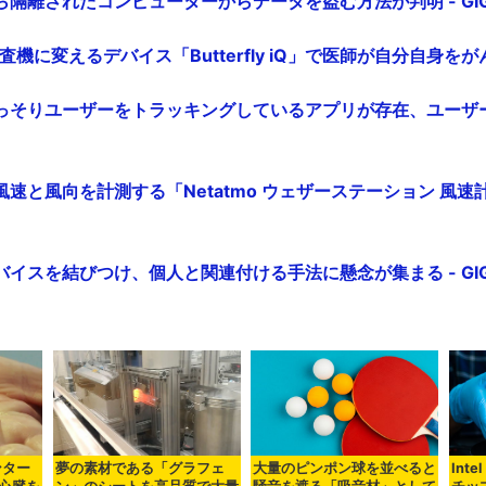
隔離されたコンピューターからデータを盗む方法が判明 - GIGA
査機に変えるデバイス「Butterfly iQ」で医師が自分自身をがん診
っそりユーザーをトラッキングしているアプリが存在、ユーザ
速と風向を計測する「Netatmo ウェザーステーション 風
イスを結びつけ、個人と関連付ける手法に懸念が集まる - GIGA
ンター
夢の素材である「グラフェ
大量のピンポン球を並べると
Int