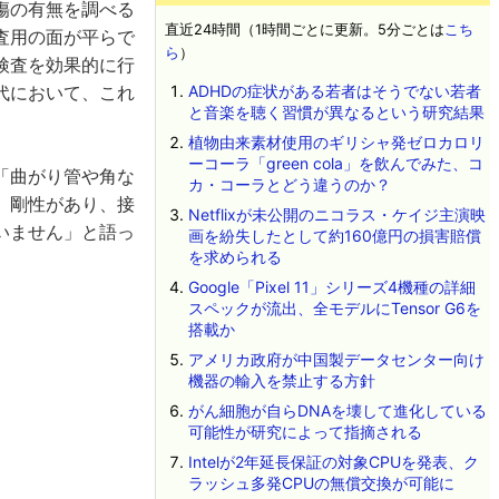
傷の有無を調べる
直近24時間（1時間ごとに更新。5分ごとは
こち
査用の面が平らで
ら
）
検査を効果的に行
代において、これ
ADHDの症状がある若者はそうでない若者
と音楽を聴く習慣が異なるという研究結果
植物由来素材使用のギリシャ発ゼロカロリ
ーコーラ「green cola」を飲んでみた、コ
「曲がり管や角な
カ・コーラとどう違うのか？
、剛性があり、接
Netflixが未公開のニコラス・ケイジ主演映
いません」と語っ
画を紛失したとして約160億円の損害賠償
を求められる
Google「Pixel 11」シリーズ4機種の詳細
スペックが流出、全モデルにTensor G6を
搭載か
アメリカ政府が中国製データセンター向け
機器の輸入を禁止する方針
がん細胞が自らDNAを壊して進化している
可能性が研究によって指摘される
Intelが2年延長保証の対象CPUを発表、ク
ラッシュ多発CPUの無償交換が可能に