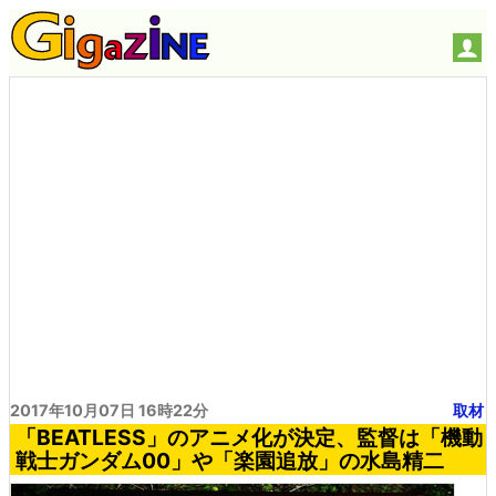
2017年10月07日 16時22分
取材
「BEATLESS」のアニメ化が決定、監督は「機動
戦士ガンダム00」や「楽園追放」の水島精二