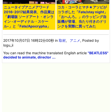
ニュータイプアニメアワード
コカ・コーラとマチ★アソビが
2016-2017結果発表、作品賞は
コラボした「Fate/stay night」
「劇場版 ソードアート・オンラ
「おへんろ。」のラッピング自
イン -オーディナル・スケー
販機が登場、当たり付きのドリ
ル-」と「Fate/Apocrypha」
ンクを実際に買ってみた
2017年10月07日 16時22分00秒
in
取材
,
アニメ
, Posted by
logu_ii
You can read the machine translated English article
"BEATLESS"
decided to animate, director …
.