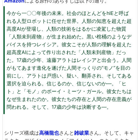
Amazon
による原作のあらすじは以下の通り。
今から一〇〇年後の未来。社会のほとんどをhIEと呼ば
れる人型ロボットに任せた世界。人類の知恵を超えた超
高度AIが登場し、人類の技術をはるかに凌駕した物質
「人類未到産物」が生まれ始めた。黒い棺桶のようなデ
バイスを持つレイシア。彼女こそが人類の理解を超えた
超高度AIによって作り出された「人類未到産物」だっ
た。17歳の少年、遠藤アラトはレイシアと出会う。人間
がもてあます進化を遂げた人間そっくりの“モノ”を目の
前にし、アラトは戸惑い、疑い、翻弄され、そしてある
選択を迫られる。信じるのか、信じないのか―。「ヒ
ト」と「モノ」のボーイ・ミーツ・ガール。彼女たちは
なぜ生まれたのか。彼女たちの存在と人間の存在意義が
問われる。そして、17歳の少年は決断する―。
シリーズ構成は
高橋龍也
さんと
雑破業
さん。そして、キャ