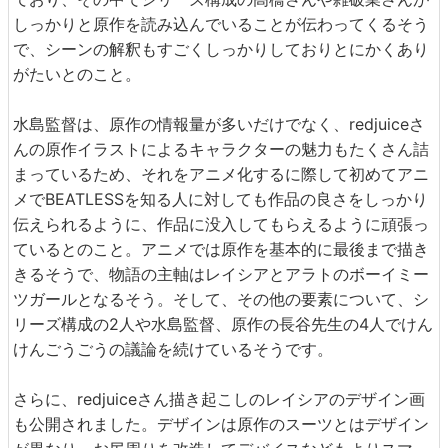
しっかりと原作を読み込んでいることが伝わってくるそう
で、シーンの解釈もすごくしっかりしておりとにかくあり
がたいとのこと。
水島監督は、原作の情報量が多いだけでなく、redjuiceさ
んの原作イラストによるキャラクターの魅力もたくさん詰
まっているため、それをアニメ化するに際して初めてアニ
メでBEATLESSを知る人に対しても作品の良さをしっかり
伝えられるように、作品に没入してもらえるように頑張っ
ているとのこと。アニメでは原作を基本的に最後まで描き
きるそうで、物語の主軸はレイシアとアラトのボーイミー
ツガールとなるそう。そして、その他の要素について、シ
リーズ構成の2人や水島監督、原作の長谷先生の4人でけん
けんごうごうの議論を続けているそうです。
さらに、redjuiceさん描き起こしのレイシアのデザイン画
も公開されました。デザインは原作のスーツとはデザイン