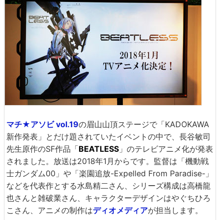
マチ★アソビ vol.19
の眉山山頂ステージで「KADOKAWA
新作発表」とだけ題されていたイベントの中で、長谷敏司
先生原作のSF作品「
BEATLESS
」のテレビアニメ化が発表
されました。放送は2018年1月からです。監督は「機動戦
士ガンダム00」や「楽園追放-Expelled From Paradise-」
などを代表作とする水島精二さん、シリーズ構成は高橋龍
也さんと雑破業さん、キャラクターデザインはやぐちひろ
こさん、アニメの制作は
ディオメディア
が担当します。