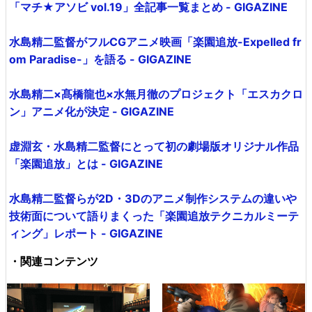
「マチ★アソビ vol.19」全記事一覧まとめ - GIGAZINE
水島精二監督がフルCGアニメ映画「楽園追放-Expelled fr
om Paradise-」を語る - GIGAZINE
水島精二×髙橋龍也×水無月徹のプロジェクト「エスカクロ
ン」アニメ化が決定 - GIGAZINE
虚淵玄・水島精二監督にとって初の劇場版オリジナル作品
「楽園追放」とは - GIGAZINE
水島精二監督らが2D・3Dのアニメ制作システムの違いや
技術面について語りまくった「楽園追放テクニカルミーテ
ィング」レポート - GIGAZINE
・関連コンテンツ