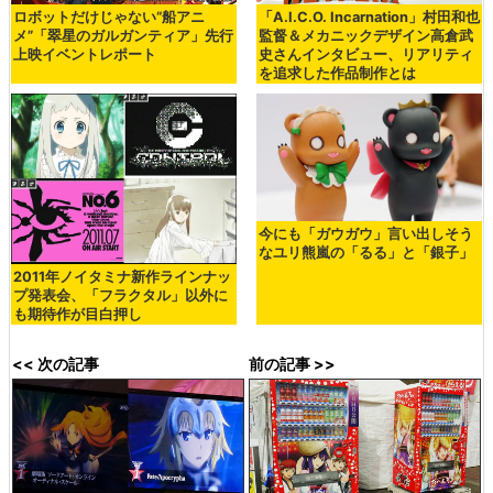
ロボットだけじゃない“船アニ
「A.I.C.O. Incarnation」村田和也
メ”「翠星のガルガンティア」先行
監督＆メカニックデザイン高倉武
上映イベントレポート
史さんインタビュー、リアリティ
を追求した作品制作とは
今にも「ガウガウ」言い出しそう
なユリ熊嵐の「るる」と「銀子」
2011年ノイタミナ新作ラインナッ
プ発表会、「フラクタル」以外に
も期待作が目白押し
<< 次の記事
前の記事 >>