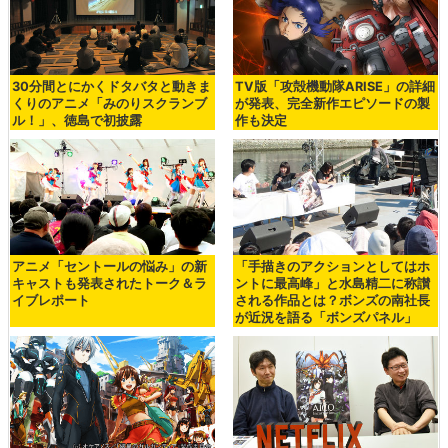
30分間とにかくドタバタと動きま
TV版「攻殻機動隊ARISE」の詳細
くりのアニメ「みのりスクランブ
が発表、完全新作エピソードの製
ル！」、徳島で初披露
作も決定
アニメ「セントールの悩み」の新
「手描きのアクションとしてはホ
キャストも発表されたトーク＆ラ
ントに最高峰」と水島精二に称讃
イブレポート
される作品とは？ボンズの南社長
が近況を語る「ボンズパネル」