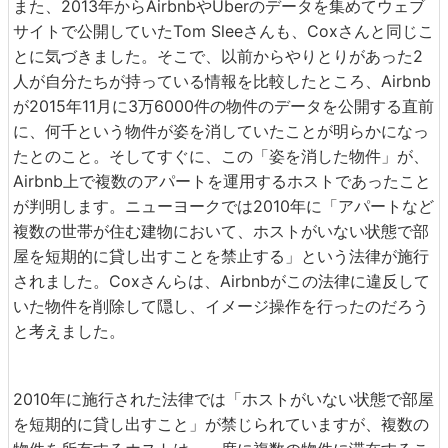
また、2013年からAirbnbやUberのデータを集めてウェブ
サイトで公開していたTom Sleeさんも、Coxさんと同じこ
とに気づきました。そこで、以前からやりとりがあった2
人が自分たちが持っている情報を比較したところ、Airbnb
が2015年11月に3万6000件の物件のデータを公開する直前
に、何千という物件が姿を消していたことが明らかになっ
たとのこと。そしてすぐに、この「姿を消した物件」が、
Airbnb上で複数のアパートを運用するホストであったこと
が判明します。ニューヨークでは2010年に「アパートなど
複数の世帯が住む建物において、ホストがいない状態で部
屋を短期的に貸し出すことを禁止する」という法律が施行
されました。Coxさんらは、Airbnbがこの法律に違反して
いた物件を削除して隠し、イメージ操作を行ったのだろう
と考えました。
2010年に施行された法律では「ホストがいない状態で部屋
を短期的に貸し出すこと」が禁じられていますが、複数の