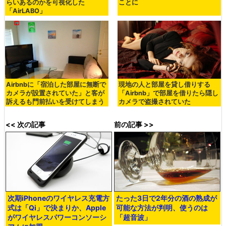
らいあるのかを可視化した
ことに
「AirLABO」
Airbnbに「宿泊した部屋に無断で
現地の人と部屋を貸し借りする
カメラが設置されていた」と客が
「Airbnb」で部屋を借りたら隠し
訴えるも門前払いを受けてしまう
カメラで盗撮されていた
<< 次の記事
前の記事 >>
次期iPhoneのワイヤレス充電方
たった3日で2年分の酒の熟成が
式は「Qi」で決まりか、Apple
可能な方法が判明、使うのは
がワイヤレスパワーコンソーシ
「超音波」