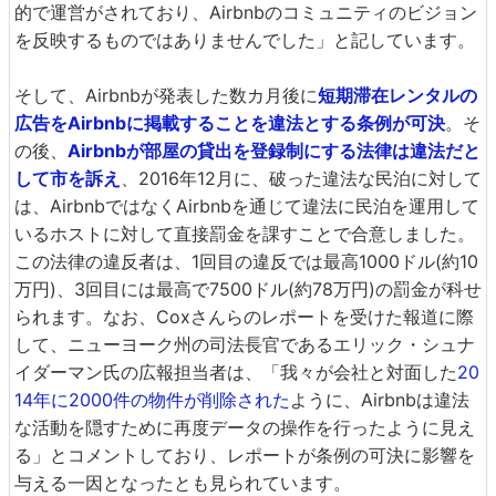
的で運営がされており、Airbnbのコミュニティのビジョン
を反映するものではありませんでした」と記しています。
そして、Airbnbが発表した数カ月後に
短期滞在レンタルの
広告をAirbnbに掲載することを違法とする条例が可決
。そ
の後、
Airbnbが部屋の貸出を登録制にする法律は違法だと
して市を訴え
、2016年12月に、破った違法な民泊に対して
は、AirbnbではなくAirbnbを通じて違法に民泊を運用して
いるホストに対して直接罰金を課すことで合意しました。
この法律の違反者は、1回目の違反では最高1000ドル(約10
万円)、3回目には最高で7500ドル(約78万円)の罰金が科せ
られます。なお、Coxさんらのレポートを受けた報道に際
して、ニューヨーク州の司法長官であるエリック・シュナ
イダーマン氏の広報担当者は、「我々が会社と対面した
20
14年に2000件の物件が削除された
ように、Airbnbは違法
な活動を隠すために再度データの操作を行ったように見え
る」とコメントしており、レポートが条例の可決に影響を
与える一因となったとも見られています。