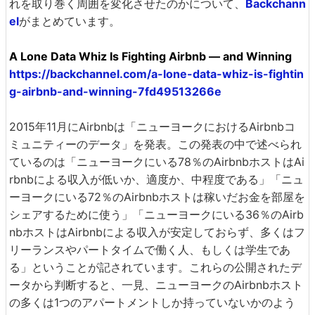
れを取り巻く周囲を変化させたのかについて、
Backchann
el
がまとめています。
A Lone Data Whiz Is Fighting Airbnb — and Winning
https://backchannel.com/a-lone-data-whiz-is-fightin
g-airbnb-and-winning-7fd49513266e
2015年11月にAirbnbは「ニューヨークにおけるAirbnbコ
ミュニティーのデータ」を発表。この発表の中で述べられ
ているのは「ニューヨークにいる78％のAirbnbホストはAi
rbnbによる収入が低いか、適度か、中程度である」「ニュ
ーヨークにいる72％のAirbnbホストは稼いだお金を部屋を
シェアするために使う」「ニューヨークにいる36％のAirb
nbホストはAirbnbによる収入が安定しておらず、多くはフ
リーランスやパートタイムで働く人、もしくは学生であ
る」ということが記されています。これらの公開されたデ
ータから判断すると、一見、ニューヨークのAirbnbホスト
の多くは1つのアパートメントしか持っていないかのよう