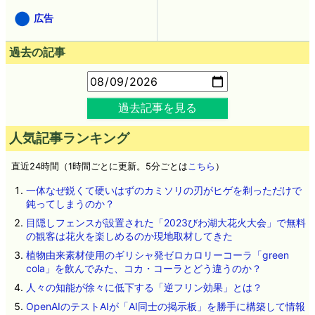
広告
過去の記事
過去記事を見る
人気記事ランキング
直近24時間（1時間ごとに更新。5分ごとは
こちら
）
一体なぜ鋭くて硬いはずのカミソリの刃がヒゲを剃っただけで
鈍ってしまうのか？
目隠しフェンスが設置された「2023びわ湖大花火大会」で無料
の観客は花火を楽しめるのか現地取材してきた
植物由来素材使用のギリシャ発ゼロカロリーコーラ「green
cola」を飲んでみた、コカ・コーラとどう違うのか？
人々の知能が徐々に低下する「逆フリン効果」とは？
OpenAIのテストAIが「AI同士の掲示板」を勝手に構築して情報