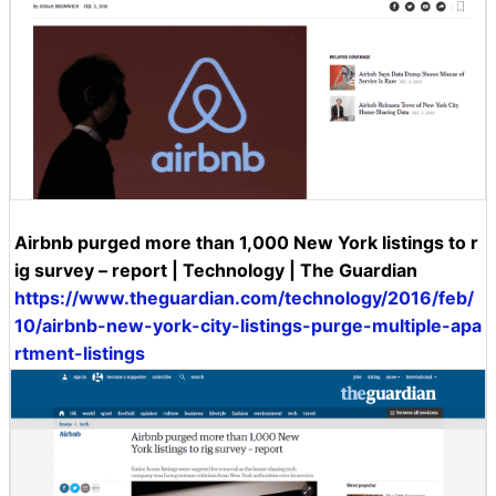
Airbnb purged more than 1,000 New York listings to r
ig survey – report | Technology | The Guardian
https://www.theguardian.com/technology/2016/feb/
10/airbnb-new-york-city-listings-purge-multiple-apa
rtment-listings