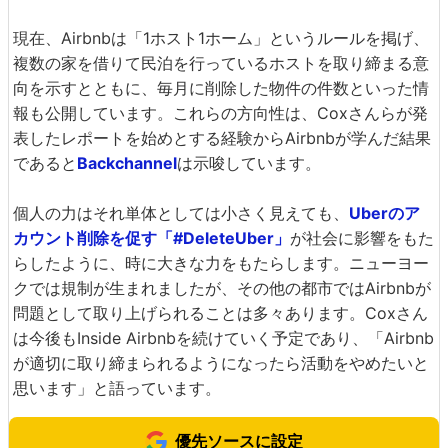
現在、Airbnbは「1ホスト1ホーム」というルールを掲げ、
複数の家を借りて民泊を行っているホストを取り締まる意
向を示すとともに、毎月に削除した物件の件数といった情
報も公開しています。これらの方向性は、Coxさんらが発
表したレポートを始めとする経験からAirbnbが学んだ結果
であると
Backchannel
は示唆しています。
個人の力はそれ単体としては小さく見えても、
Uberのア
カウント削除を促す「#DeleteUber」
が社会に影響をもた
らしたように、時に大きな力をもたらします。ニューヨー
クでは規制が生まれましたが、その他の都市ではAirbnbが
問題として取り上げられることは多々あります。Coxさん
は今後もInside Airbnbを続けていく予定であり、「Airbnb
が適切に取り締まられるようになったら活動をやめたいと
思います」と語っています。
優先ソースに設定