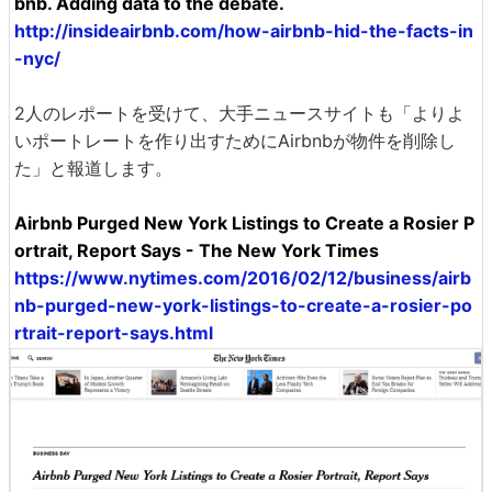
bnb. Adding data to the debate.
http://insideairbnb.com/how-airbnb-hid-the-facts-in
-nyc/
2人のレポートを受けて、大手ニュースサイトも「よりよ
いポートレートを作り出すためにAirbnbが物件を削除し
た」と報道します。
Airbnb Purged New York Listings to Create a Rosier P
ortrait, Report Says - The New York Times
https://www.nytimes.com/2016/02/12/business/airb
nb-purged-new-york-listings-to-create-a-rosier-po
rtrait-report-says.html