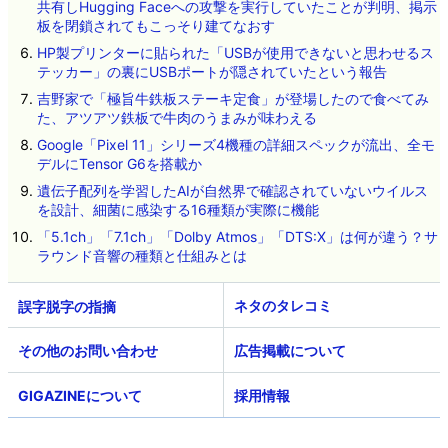
共有しHugging Faceへの攻撃を実行していたことが判明、掲示
板を閉鎖されてもこっそり建てなおす
HP製プリンターに貼られた「USBが使用できないと思わせるス
テッカー」の裏にUSBポートが隠されていたという報告
吉野家で「極旨牛鉄板ステーキ定食」が登場したので食べてみ
た、アツアツ鉄板で牛肉のうまみが味わえる
Google「Pixel 11」シリーズ4機種の詳細スペックが流出、全モ
デルにTensor G6を搭載か
遺伝子配列を学習したAIが自然界で確認されていないウイルス
を設計、細菌に感染する16種類が実際に機能
「5.1ch」「7.1ch」「Dolby Atmos」「DTS:X」は何が違う？サ
ラウンド音響の種類と仕組みとは
ネタのタレコミ
その他のお問い合わせ
広告掲載について
GIGAZINEについて
採用情報