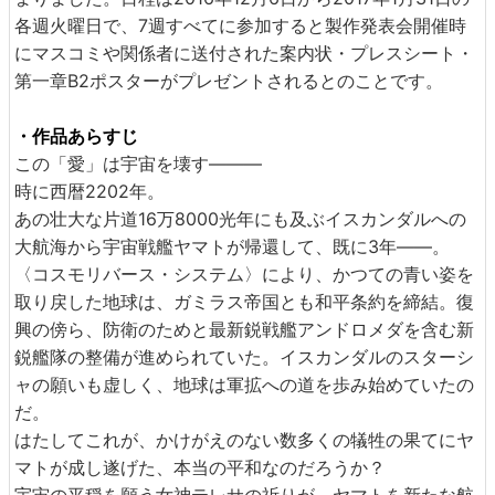
各週火曜日で、7週すべてに参加すると製作発表会開催時
にマスコミや関係者に送付された案内状・プレスシート・
第一章B2ポスターがプレゼントされるとのことです。
・作品あらすじ
この「愛」は宇宙を壊す―――
時に西暦2202年。
あの壮大な片道16万8000光年にも及ぶイスカンダルへの
大航海から宇宙戦艦ヤマトが帰還して、既に3年――。
〈コスモリバース・システム〉により、かつての青い姿を
取り戻した地球は、ガミラス帝国とも和平条約を締結。復
興の傍ら、防衛のためと最新鋭戦艦アンドロメダを含む新
鋭艦隊の整備が進められていた。イスカンダルのスターシ
ャの願いも虚しく、地球は軍拡への道を歩み始めていたの
だ。
はたしてこれが、かけがえのない数多くの犠牲の果てにヤ
マトが成し遂げた、本当の平和なのだろうか？
宇宙の平穏を願う女神テレサの祈りが、ヤマトを新たな航