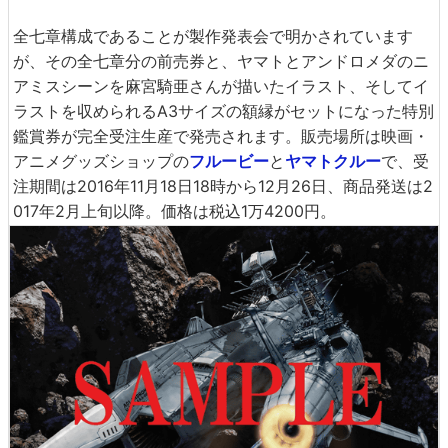
全七章構成であることが製作発表会で明かされています
が、その全七章分の前売券と、ヤマトとアンドロメダのニ
アミスシーンを麻宮騎亜さんが描いたイラスト、そしてイ
ラストを収められるA3サイズの額縁がセットになった特別
鑑賞券が完全受注生産で発売されます。販売場所は映画・
アニメグッズショップの
フルービー
と
ヤマトクルー
で、受
注期間は2016年11月18日18時から12月26日、商品発送は2
017年2月上旬以降。価格は税込1万4200円。