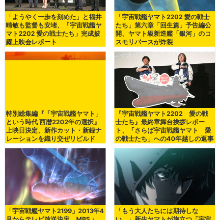
「ようやく一歩を刻めた」と福井
「宇宙戦艦ヤマト2202 愛の戦士
晴敏も監督も安堵、「宇宙戦艦ヤ
たち」第六章「回生篇」予告編公
マト2202 愛の戦士たち」完成披
開、ヤマト級新造艦「銀河」のコ
露上映会レポート
スモリバースが炸裂
特別総集編『「宇宙戦艦ヤマト」
『宇宙戦艦ヤマト2202 愛の戦
という時代 西暦2202年の選択』
士たち』最終章舞台挨拶レポー
上映日決定、新作カット・新録ナ
ト、「さらば宇宙戦艦ヤマト 愛
レーションを織り交ぜリビルド
の戦士たち」への40年越しの返事
「宇宙戦艦ヤマト2199」2013年4
「もう大人たちには期待しな
月からテレビ放送決定、MBS・
い。」新生ヤマトが旅立つ「宇宙