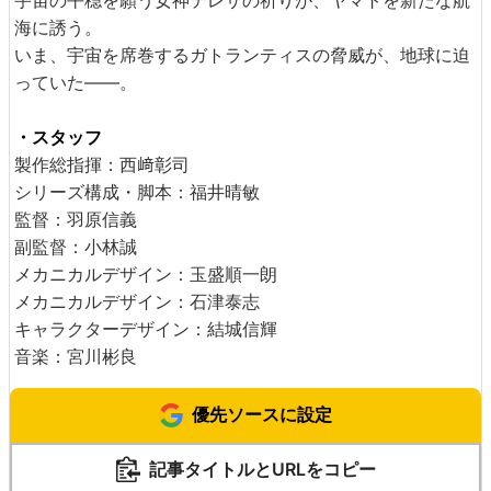
海に誘う。
いま、宇宙を席巻するガトランティスの脅威が、地球に迫
っていた――。
・スタッフ
製作総指揮：西﨑彰司
シリーズ構成・脚本：福井晴敏
監督：羽原信義
副監督：小林誠
メカニカルデザイン：玉盛順一朗
メカニカルデザイン：石津泰志
キャラクターデザイン：結城信輝
音楽：宮川彬良
優先ソースに設定
記事タイトルとURLをコピー