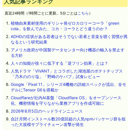
人気記事ランキング
直近24時間（1時間ごとに更新。5分ごとは
こちら
）
植物由来素材使用のギリシャ発ゼロカロリーコーラ「green
cola」を飲んでみた、コカ・コーラとどう違うのか？
ADHDの症状がある若者はそうでない若者と音楽を聴く習慣が異
なるという研究結果
アメリカ政府が中国製データセンター向け機器の輸入を禁止す
る方針
人々の知能が徐々に低下する「逆フリン効果」とは？
人気ドラマ「VIVANT」とコラボした湖池屋のポテトチップス
「乃木ののり塩」「野崎のケバブ」試食レビュー
Google「Pixel 11」シリーズ4機種の詳細スペックが流出、全モ
デルにTensor G6を搭載か
Cloudflareが社内AI基盤「Cloudflare OS」をオープンソース
化、機密情報を守りながら業務アプリを作成可能に
2026年8月5日のヘッドラインニュース
合計月間インストール数20億回超の人気npmパッケージ群を狙
った大規模サプライチェーン攻撃が発生