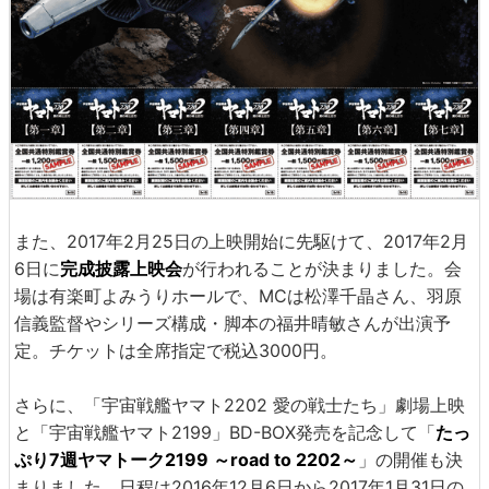
また、2017年2月25日の上映開始に先駆けて、2017年2月
6日に
完成披露上映会
が行われることが決まりました。会
場は有楽町よみうりホールで、MCは松澤千晶さん、羽原
信義監督やシリーズ構成・脚本の福井晴敏さんが出演予
定。チケットは全席指定で税込3000円。
さらに、「宇宙戦艦ヤマト2202 愛の戦士たち」劇場上映
と「宇宙戦艦ヤマト2199」BD-BOX発売を記念して「
たっ
ぷり7週ヤマトーク2199 ～road to 2202～
」の開催も決
まりました。日程は2016年12月6日から2017年1月31日の