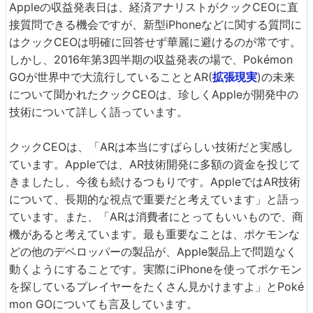
Appleの収益発表日は、経済アナリストがクックCEOに直
接質問できる機会ですが、新型iPhoneなどに関する質問に
はクックCEOは明確に回答せず華麗に避けるのが常です。
しかし、2016年第3四半期の収益発表の場で、Pokémon
GOが世界中で大流行していることとAR(
拡張現実
)の未来
について聞かれたクックCEOは、珍しくAppleが開発中の
技術について詳しく語っています。
クックCEOは、「ARは本当にすばらしい技術だと実感し
ています。Appleでは、AR技術開発に多額の資金を投じて
きましたし、今後も続けるつもりです。AppleではAR技術
について、長期的な視点で重要だと考えています」と語っ
ています。また、「ARは消費者にとってもいいもので、商
機があると考えています。最も重要なことは、ポケモンな
どの他のデベロッパーの製品が、Apple製品上で問題なく
動くようにすることです。実際にiPhoneを使ってポケモン
を探しているプレイヤーをたくさん見かけますよ」とPoké
mon GOについても言及しています。