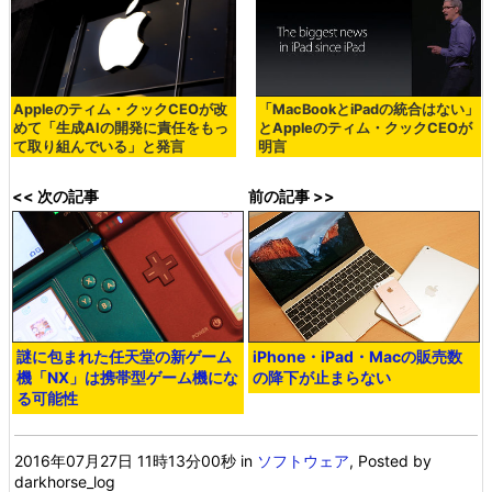
Appleのティム・クックCEOが改
「MacBookとiPadの統合はない」
めて「生成AIの開発に責任をもっ
とAppleのティム・クックCEOが
て取り組んでいる」と発言
明言
<< 次の記事
前の記事 >>
謎に包まれた任天堂の新ゲーム
iPhone・iPad・Macの販売数
機「NX」は携帯型ゲーム機にな
の降下が止まらない
る可能性
2016年07月27日 11時13分00秒
in
ソフトウェア
, Posted by
darkhorse_log