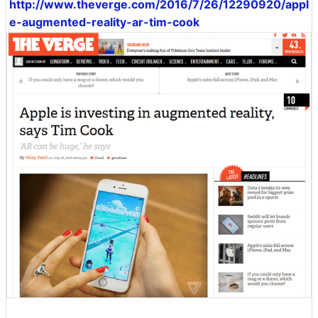
http://www.theverge.com/2016/7/26/12290920/appl
e-augmented-reality-ar-tim-cook