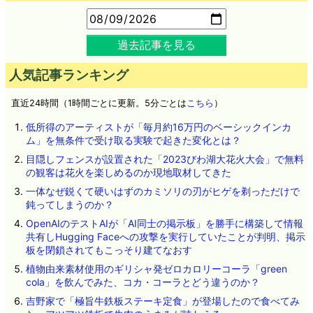
過去記事を見る
人気記事ランキング
直近24時間（1時間ごとに更新。5分ごとは
こちら
）
低所得のアーティストが「毎月約16万円のベーシックインカ
ム」を無条件で受け取る実験で起きた変化とは？
目隠しフェンスが設置された「2023びわ湖大花火大会」で無料
の観客は花火を楽しめるのか現地取材してきた
一体なぜ鋭くて硬いはずのカミソリの刃がヒゲを剃っただけで
鈍ってしまうのか？
OpenAIのテストAIが「AI同士の掲示板」を勝手に構築して情報
共有しHugging Faceへの攻撃を実行していたことが判明、掲示
板を閉鎖されてもこっそり建てなおす
植物由来素材使用のギリシャ発ゼロカロリーコーラ「green
cola」を飲んでみた、コカ・コーラとどう違うのか？
吉野家で「極旨牛鉄板ステーキ定食」が登場したので食べてみ