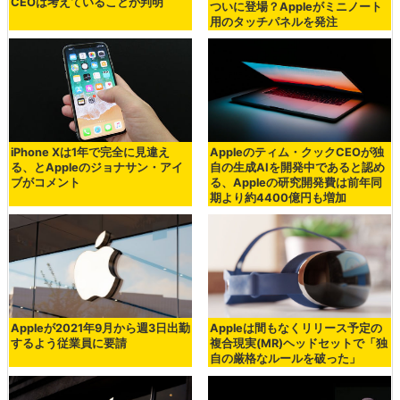
CEOは考えていることが判明
ついに登場？Appleがミニノート
用のタッチパネルを発注
iPhone Xは1年で完全に見違え
Appleのティム・クックCEOが独
る、とAppleのジョナサン・アイ
自の生成AIを開発中であると認め
ブがコメント
る、Appleの研究開発費は前年同
期より約4400億円も増加
Appleが2021年9月から週3日出勤
Appleは間もなくリリース予定の
するよう従業員に要請
複合現実(MR)ヘッドセットで「独
自の厳格なルールを破った」