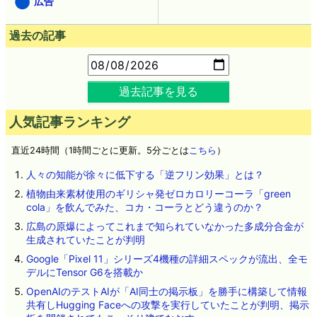
広告
過去の記事
過去記事を見る
人気記事ランキング
直近24時間（1時間ごとに更新。5分ごとは
こちら
）
人々の知能が徐々に低下する「逆フリン効果」とは？
植物由来素材使用のギリシャ発ゼロカロリーコーラ「green
cola」を飲んでみた、コカ・コーラとどう違うのか？
広島の原爆によってこれまで知られていなかった多成分合金が
生成されていたことが判明
Google「Pixel 11」シリーズ4機種の詳細スペックが流出、全モ
デルにTensor G6を搭載か
OpenAIのテストAIが「AI同士の掲示板」を勝手に構築して情報
共有しHugging Faceへの攻撃を実行していたことが判明、掲示