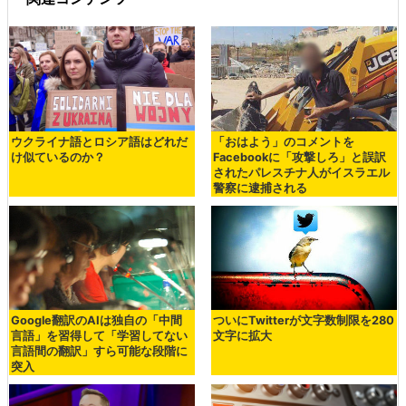
ウクライナ語とロシア語はどれだ
「おはよう」のコメントを
け似ているのか？
Facebookに「攻撃しろ」と誤訳
されたパレスチナ人がイスラエル
警察に逮捕される
Google翻訳のAIは独自の「中間
ついにTwitterが文字数制限を280
言語」を習得して「学習してない
文字に拡大
言語間の翻訳」すら可能な段階に
突入