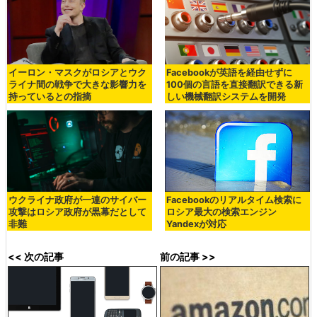
イーロン・マスクがロシアとウク
Facebookが英語を経由せずに
ライナ間の戦争で大きな影響力を
100個の言語を直接翻訳できる新
持っているとの指摘
しい機械翻訳システムを開発
ウクライナ政府が一連のサイバー
Facebookのリアルタイム検索に
攻撃はロシア政府が黒幕だとして
ロシア最大の検索エンジン
非難
Yandexが対応
<< 次の記事
前の記事 >>