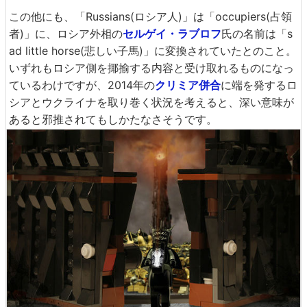
この他にも、「Russians(ロシア人)」は「occupiers(占領
者)」に、ロシア外相の
セルゲイ・ラブロフ
氏の名前は「s
ad little horse(悲しい子馬)」に変換されていたとのこと。
いずれもロシア側を揶揄する内容と受け取れるものになっ
ているわけですが、2014年の
クリミア併合
に端を発するロ
シアとウクライナを取り巻く状況を考えると、深い意味が
あると邪推されてもしかたなさそうです。