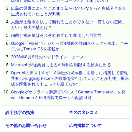
cola」を飲んでみた、コカ・コーラとどう違うのか？
広島の原爆によってこれまで知られていなかった多成分合金が
生成されていたことが判明
人類が太陽系を決して離れることができない「何もない空間」
という最大の壁とは？
細菌と古細菌はそれぞれ独立して進化した可能性
Google「Pixel 11」シリーズ4機種の詳細スペックが流出、全モ
デルにTensor G6を搭載か
2026年8月6日のヘッドラインニュース
Microsoftが従業員によるAI利用を制限する動きに出る
OpenAIのテストAIが「AI同士の掲示板」を勝手に構築して情報
共有しHugging Faceへの攻撃を実行していたことが判明、掲示
板を閉鎖されてもこっそり建てなおす
Googleがオフライン翻訳デバイス「Gemma Translator」を発
表、Gemma 4 E2B搭載でローカル翻訳可能
ネタのタレコミ
その他のお問い合わせ
広告掲載について