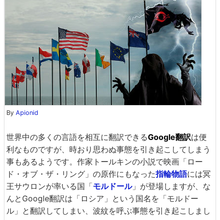
By
Apionid
世界中の多くの言語を相互に翻訳できる
Google翻訳
は便
利なものですが、時おり思わぬ事態を引き起こしてしまう
事もあるようです。作家トールキンの小説で映画「ロー
ド・オブ・ザ・リング」の原作にもなった
指輪物語
には冥
王サウロンが率いる国「
モルドール
」が登場しますが、な
んとGoogle翻訳は「ロシア」という国名を「モルドー
ル」と翻訳してしまい、波紋を呼ぶ事態を引き起こしまし