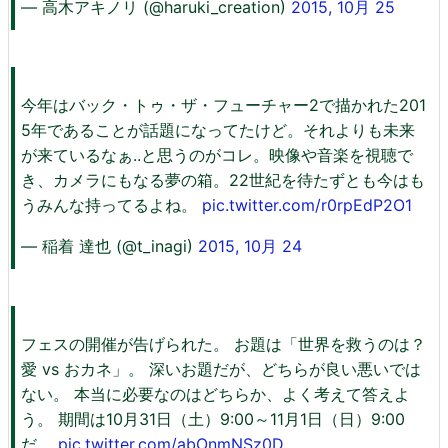
— 高木アキノリ (@haruki_creation)
2015, 10月 25
今年はバック・トゥ・ザ・フューチャー2で描かれた201
5年であることが話題になってたけど。それよりも未来
が来ているなぁ..と思うのがコレ。映像や音楽を視聴で
き、カメラにもなる夢の箱。22世紀を待たずとも今はも
うみんな持ってるよね。
pic.twitter.com/r0rpEdP2O1
— 稲着 達也 (@t_inagi)
2015, 10月 24
フェスの開催が告げられた。 お題は「世界を救うのは？
愛 vs おカネ」。 深いお題だが、どちらが良い悪いでは
ない。 本当に必要なのはどちらか、よく考えて答えよ
う。 期間は10月31日（土）9:00～11月1日（日）9:00
だ。
pic.twitter.com/abOnmNSz0D