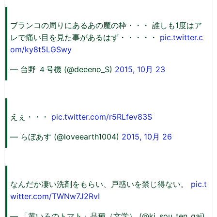
ブランコの周りにあるあの魔の枠・・・ 誰しも1度はア
レで痛い目を見た事があるはず・・・・・
pic.twitter.c
om/ky8t5LGSwy
— 台野 ４号機 (@deeeno_S)
2015, 10月 23
えぇ・・・
pic.twitter.com/r5RLfev83S
— らぼあす (@loveearth1004)
2015, 10月 26
なんだか凄い洗剤をもらい、戸惑いを禁じ得ない。
pic.t
witter.com/TWNw7J2RvI
— 「黄いろのトマト」品種（文学） (@ki_sou_ten_gai)