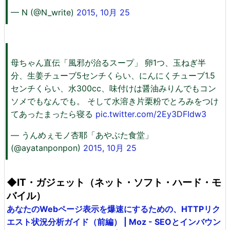
— N (@N_write)
2015, 10月 25
母ちゃん直伝「風邪が治るスープ」 卵1つ、玉ねぎ半
分、生姜チューブ5センチくらい、にんにくチューブ1.5
センチくらい、水300cc、味付けは醤油みりんでもコン
ソメでもなんでも。 そして水溶き片栗粉でとろみをつけ
てあったまったら寝る
pic.twitter.com/2Ey3DFIdw3
— うんめぇモノ杏耶「あやぶた食堂」
(@ayatanponpon)
2015, 10月 25
◆IT・ガジェット（ネット・ソフト・ハード・モ
バイル）
あなたのWebページ表示を爆速にするための、HTTPリク
エスト状況分析ガイド（前編） | Moz - SEOとインバウン