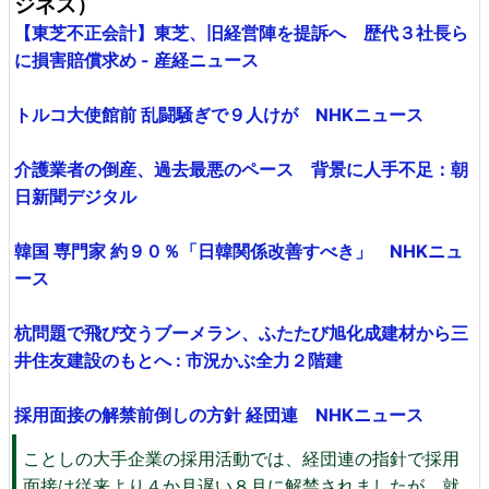
ジネス）
【東芝不正会計】東芝、旧経営陣を提訴へ 歴代３社長ら
に損害賠償求め - 産経ニュース
トルコ大使館前 乱闘騒ぎで９人けが NHKニュース
介護業者の倒産、過去最悪のペース 背景に人手不足：朝
日新聞デジタル
韓国 専門家 約９０％「日韓関係改善すべき」 NHKニュ
ース
杭問題で飛び交うブーメラン、ふたたび旭化成建材から三
井住友建設のもとへ : 市況かぶ全力２階建
採用面接の解禁前倒しの方針 経団連 NHKニュース
ことしの大手企業の採用活動では、経団連の指針で採用
面接は従来より４か月遅い８月に解禁されましたが、就