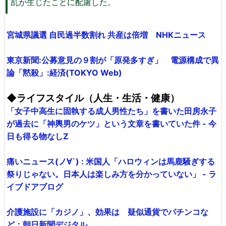
乱が生じたことに配慮した。
宮城県議選 自民過半数割れ 共産は倍増 NHKニュース
東京新聞:公募意見の９割が「原発多すぎ」 電源構成で異
論「黙殺」:経済(TOKYO Web)
◆ライフスタイル（人生・生活・健康）
「女子中高生に固執する成人男性たち」を書いた田房永子
が過去に「神輿男のケツ」という文章を書いていた件 - 今
日も得る物なしZ
痛いニュース(ノ∀`) : 米国人「ハロウィンは馬鹿騒ぎする
祭りじゃない。日本人は楽しみ方を分かっていない」 - ラ
イブドアブログ
介護施設に「カジノ」、効果は 疑似通貨でパチンコな
ど：朝日新聞デジタル