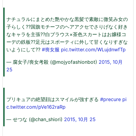
ナチュラルにまとめた艶やかな黒髪で素敵に微笑み女の
子らしく??国旗モチーフのヘアアクセでさりげなく好き
なキャラを主張??白ブラウス×茶色スカートはお嬢様コ
ーデの鉄板??足元はスポーティに外して甘くなりすぎな
いようにして??
#喪女服
pic.twitter.com/WLujdnwfTp
— 腐女子/喪女考殺 (@mojyofashionbot)
2015, 10月
25
プリキュアの絶望顔はスマイルが強すぎる
#precure
pi
c.twitter.com/pVe162raRp
— せつな (@chan_shiori)
2015, 10月 25