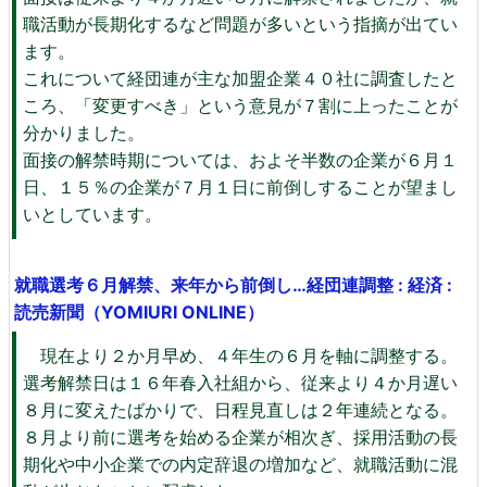
職活動が長期化するなど問題が多いという指摘が出てい
ます。
これについて経団連が主な加盟企業４０社に調査したと
ころ、「変更すべき」という意見が７割に上ったことが
分かりました。
面接の解禁時期については、およそ半数の企業が６月１
日、１５％の企業が７月１日に前倒しすることが望まし
いとしています。
就職選考６月解禁、来年から前倒し…経団連調整 : 経済 :
読売新聞（YOMIURI ONLINE）
現在より２か月早め、４年生の６月を軸に調整する。
選考解禁日は１６年春入社組から、従来より４か月遅い
８月に変えたばかりで、日程見直しは２年連続となる。
８月より前に選考を始める企業が相次ぎ、採用活動の長
期化や中小企業での内定辞退の増加など、就職活動に混