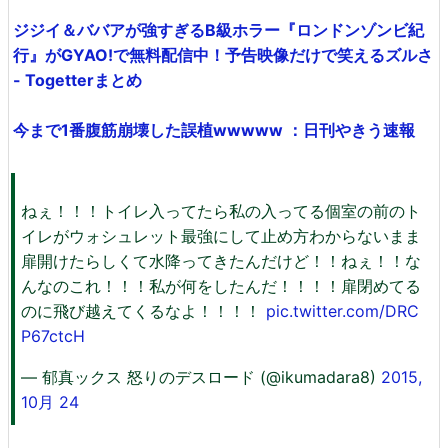
ジジイ＆ババアが強すぎるB級ホラー『ロンドンゾンビ紀
行』がGYAO!で無料配信中！予告映像だけで笑えるズルさ
- Togetterまとめ
今まで1番腹筋崩壊した誤植wwwww ：日刊やきう速報
ねぇ！！！トイレ入ってたら私の入ってる個室の前のト
イレがウォシュレット最強にして止め方わからないまま
扉開けたらしくて水降ってきたんだけど！！ねぇ！！な
んなのこれ！！！私が何をしたんだ！！！！扉閉めてる
のに飛び越えてくるなよ！！！！
pic.twitter.com/DRC
P67ctcH
— 郁真ックス 怒りのデスロード (@ikumadara8)
2015,
10月 24