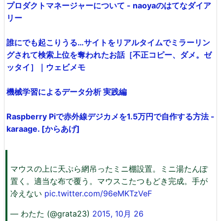
プロダクトマネージャーについて - naoyaのはてなダイア
リー
誰にでも起こりうる…サイトをリアルタイムでミラーリン
グされて検索上位を奪われたお話［不正コピー、ダメ。ゼ
ッタイ］｜ウェビメモ
機械学習によるデータ分析 実践編
Raspberry Piで赤外線デジカメを1.5万円で自作する方法 -
karaage. [からあげ]
マウスの上に天ぷら網吊ったミニ棚設置。ミニ湯たんぽ
置く。適当な布で覆う。マウスこたつもどき完成。手が
冷えない
pic.twitter.com/96eMKTzVeF
— わたた (@grata23)
2015, 10月 26