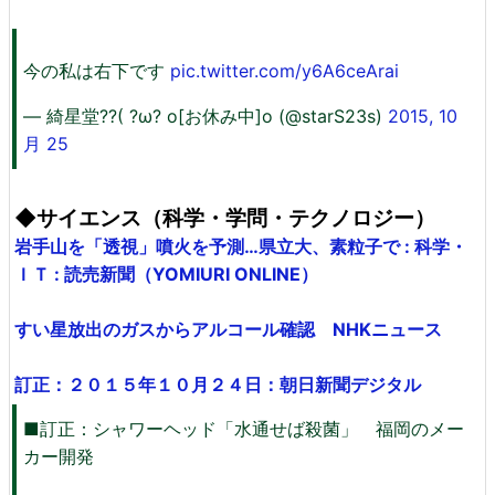
今の私は右下です
pic.twitter.com/y6A6ceArai
— 綺星堂??( ?ω? o[お休み中]o (@starS23s)
2015, 10
月 25
◆サイエンス（科学・学問・テクノロジー）
岩手山を「透視」噴火を予測…県立大、素粒子で : 科学・
ＩＴ : 読売新聞（YOMIURI ONLINE）
すい星放出のガスからアルコール確認 NHKニュース
訂正：２０１５年１０月２４日：朝日新聞デジタル
■訂正：シャワーヘッド「水通せば殺菌」 福岡のメー
カー開発