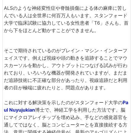
ALSのような神経変性症や脊髄損傷による体の麻痺に苦し
んでいる人は全世界に何百万人もいます。スタンフォード
大学で臨床試験に協力している女性患者「T6」さんも、首
から下をほとんど動かすことができません。
そこで期待されているのがブレイン・マシン・インターフ
ェイスです。例えば視線や頭の動きを追跡することでマウ
スカーソルを動かし、アウトプットにつなげる試みが行わ
れており、いろいろな機器が開発されていますが、まだま
だ追跡技術に不正確な部分があったり、視線追跡だと利用
者の目が極端に疲れたりと、問題点があります。
これに対する解決策を示したのがスタンフォード大学の
Pa
ul Nuyujukian
博士で、神経工学を利用した方法です。脳
にマイクロアレイチップを埋め込み、手などの感覚器官を
通してではなく、脳とコンピューターとを直接接続する方
法。意思に関係する神経信号が、最新のアルゴリズムによ