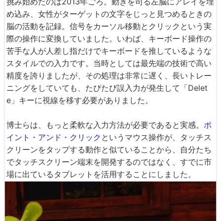
挑み始めたのは2013年ごろ。動きを司る左脳にアレイを埋
め込み、女性がターゲットの文字をじっと見つめるときの
脳の活動を記録。信号をカーソル移動とクリックという実
際の操作に変換していました。いわば、キーボード操作の
苦手な人が人差し指だけでキーボードを推しているような
スタイルでの入力です。当時としては最先端の技術で高い
精度を誇りましたが、その処理は非常に遅く、長いトレー
ニングをしていても、たびたび誤入力が発生して「Delet
e」キーに視線を移す必要がありました。
博士らは、もっと柔軟な入力方法が必要であると実感。
ポ
イント・アンド・クリック
というマウス操作が、タッチス
クリーンをタップする動作と似ていることから、自分たち
でタッチスクリーン端末を開発するのではなく、すでに市
場に出ているタブレットを活用することにしました。