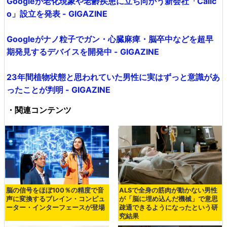
Googleが老化現象や老齢疾患に立ち向かう新会社「Calic
o」設立を発表 - GIGAZINE
Googleがナノ粒子でガン・心臓麻痺・脳卒中などを超早
期発見するデバイスを開発中 - GIGAZINE
23年間植物状態と思われていた男性に実はずっと意識があ
ったことが判明 - GIGAZINE
・関連コンテンツ
脳の信号をほぼ100％の精度で音
ALSで全身の筋肉が動かない男性
声に変換するブレイン・コンピュ
が「脳に埋め込んだ機械」で意思
ーター・インターフェースが登場
疎通できるようになったという研
究結果