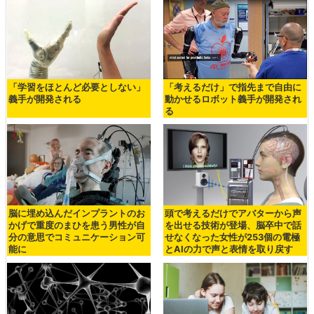
「学習をほとんど必要としない」
「考えるだけ」で指先まで自由に
義手が開発される
動かせるロボット義手が開発され
る
脳に埋め込んだインプラントのお
頭で考えるだけでアバターから声
かげで重度のまひを患う男性が自
を出せる技術が登場、脳卒中で話
分の意思でコミュニケーション可
せなくなった女性が253個の電極
能に
とAIの力で声と表情を取り戻す