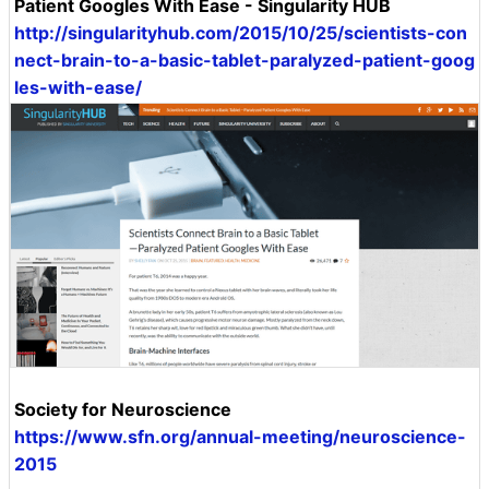
Patient Googles With Ease - Singularity HUB
http://singularityhub.com/2015/10/25/scientists-con
nect-brain-to-a-basic-tablet-paralyzed-patient-goog
les-with-ease/
Society for Neuroscience
https://www.sfn.org/annual-meeting/neuroscience-
2015