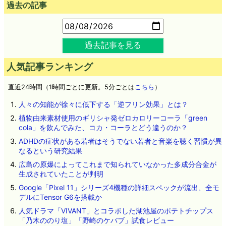
過去の記事
過去記事を見る
人気記事ランキング
直近24時間（1時間ごとに更新。5分ごとは
こちら
）
人々の知能が徐々に低下する「逆フリン効果」とは？
植物由来素材使用のギリシャ発ゼロカロリーコーラ「green
cola」を飲んでみた、コカ・コーラとどう違うのか？
ADHDの症状がある若者はそうでない若者と音楽を聴く習慣が異
なるという研究結果
広島の原爆によってこれまで知られていなかった多成分合金が
生成されていたことが判明
Google「Pixel 11」シリーズ4機種の詳細スペックが流出、全モ
デルにTensor G6を搭載か
人気ドラマ「VIVANT」とコラボした湖池屋のポテトチップス
「乃木ののり塩」「野崎のケバブ」試食レビュー