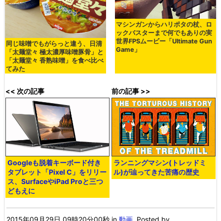
マシンガンからハリポタの杖、ロ
ックバスターまで何でもありの実
世界FPSムービー「Ultimate Gun
同じ味噌でもがらっと違う、日清
Game」
「太麺堂々 極太濃厚味噌豚骨」と
「太麺堂々 香熟味噌」を食べ比べ
てみた
<< 次の記事
前の記事 >>
Googleも脱着キーボード付き
ランニングマシン(トレッドミ
タブレット「Pixel C」をリリー
ル)が辿ってきた苦痛の歴史
ス、SurfaceやiPad Proと三つ
どもえに
2015年09月29日 09時20分00秒
in
動画
, Posted by