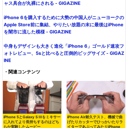
ャス具合が丸裸にされる - GIGAZINE
iPhone 6を購入するために大勢の中国人がニューヨークの
Apple Store前に集結、やりたい放題の末に最後はiPhone
を闇市に流した模様 - GIGAZINE
中身もデザインも大きく進化「iPhone 6」ゴールド速攻フ
ォトレビュー、5sと比べると圧倒的ビッグサイズ - GIGAZ
INE
・関連コンテンツ
iPhone 5とGalaxy S IIIをミキサー
iPhone Air耐久テスト、機械で曲
に入れてより長持ちするのはどち
げたりカッターでひっかいたりラ
らか実験したムービー
イターであぶってみたりiPhone