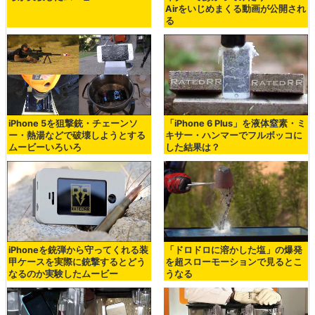
Airをいじめまくる動画が公開され
る
iPhone 5を狙撃銃・チェーンソ
「iPhone 6 Plus」を液体窒素・ミ
ー・熱湯などで破壊しようとする
キサー・ハンマーでフルボッコに
ムービーいろいろ
した結果は？
iPhoneを銃弾から守ってくれる装
「ドロドロに溶かした塩」の爆発
甲ケースを実際に銃撃するとどう
を超スローモーションで見るとこ
なるのか実験したムービー
うなる