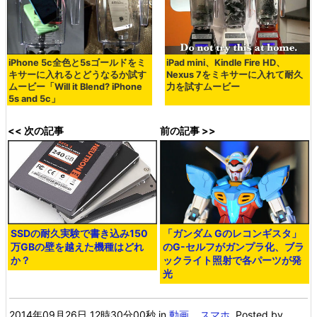
iPhone 5c全色と5sゴールドをミ
iPad mini、Kindle Fire HD、
キサーに入れるとどうなるか試す
Nexus 7をミキサーに入れて耐久
ムービー「Will it Blend? iPhone
力を試すムービー
5s and 5c」
<< 次の記事
前の記事 >>
SSDの耐久実験で書き込み150
「ガンダム Gのレコンギスタ」
万GBの壁を越えた機種はどれ
のG-セルフがガンプラ化、ブラ
か？
ックライト照射で各パーツが発
光
2014年09月26日 12時30分00秒
in
動画
,
スマホ
, Posted by