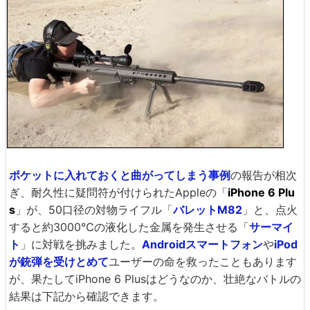
ポケットに入れておくと曲がってしまう事例
の報告が相次
ぎ、耐久性に疑問符が付けられたAppleの「
iPhone 6 Plu
s
」が、50口径の対物ライフル「
バレットM82
」と、点火
すると約3000℃の液化した金属を発生させる「
サーマイ
ト
」に対戦を挑みました。
Androidスマートフォン
や
iPod
が銃弾を受けとめて
ユーザーの命を救ったこともあります
が、果たしてiPhone 6 Plusはどうなのか、壮絶なバトルの
結果は下記から確認できます。