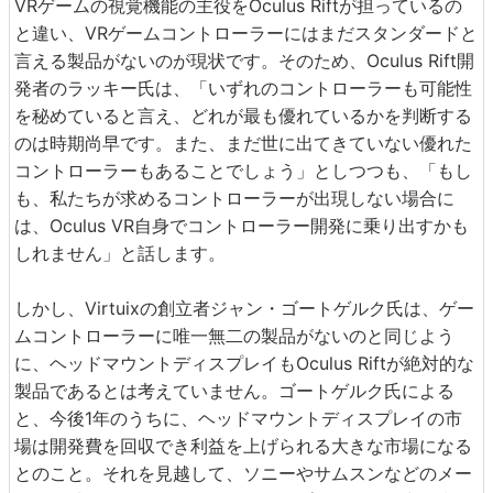
VRゲームの視覚機能の主役をOculus Riftが担っているの
と違い、VRゲームコントローラーにはまだスタンダードと
言える製品がないのが現状です。そのため、Oculus Rift開
発者のラッキー氏は、「いずれのコントローラーも可能性
を秘めていると言え、どれが最も優れているかを判断する
のは時期尚早です。また、まだ世に出てきていない優れた
コントローラーもあることでしょう」としつつも、「もし
も、私たちが求めるコントローラーが出現しない場合に
は、Oculus VR自身でコントローラー開発に乗り出すかも
しれません」と話します。
しかし、Virtuixの創立者ジャン・ゴートゲルク氏は、ゲー
ムコントローラーに唯一無二の製品がないのと同じよう
に、ヘッドマウントディスプレイもOculus Riftが絶対的な
製品であるとは考えていません。ゴートゲルク氏による
と、今後1年のうちに、ヘッドマウントディスプレイの市
場は開発費を回収でき利益を上げられる大きな市場になる
とのこと。それを見越して、ソニーやサムスンなどのメー