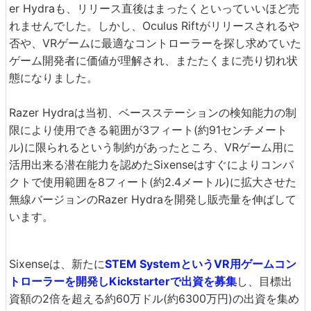
er Hydraも、リリース直後はまったくといっていいほど売
れませんでした。しかし、Oculus Riftがリリースされるや
否や、VRゲームに最適なコントローラーを探し求めていた
ゲーム開発者に価値が理解され、またたくまに売り切れ状
態になりました。
Razer Hydraは当初、ベースステーションの検知能力の制
限により使用できる範囲が3フィート(約91センチメート
ル)に限られるという制約があったところ、VRゲーム用に
活用出来る潜在能力を認めたSixenseはすぐによりコンパ
クトで使用範囲を8フィート(約2.4メートル)に拡大させた
無線バージョンのRazer Hydraを開発し販売量を伸ばして
います。
Sixenseは、新たに
STEM SystemというVR用ゲームコン
トローラーを開発しKickstarterで出資を募集
し、目標出
資額の2倍を超える約60万ドル(約6300万円)の出資を集め