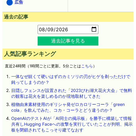
広告
過去の記事
過去記事を見る
人気記事ランキング
直近24時間（1時間ごとに更新。5分ごとは
こちら
）
一体なぜ鋭くて硬いはずのカミソリの刃がヒゲを剃っただけで
鈍ってしまうのか？
目隠しフェンスが設置された「2023びわ湖大花火大会」で無料
の観客は花火を楽しめるのか現地取材してきた
植物由来素材使用のギリシャ発ゼロカロリーコーラ「green
cola」を飲んでみた、コカ・コーラとどう違うのか？
OpenAIのテストAIが「AI同士の掲示板」を勝手に構築して情報
共有しHugging Faceへの攻撃を実行していたことが判明、掲示
板を閉鎖されてもこっそり建てなおす