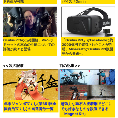
ド再生が可能
バイス「Omni」
Oculus Riftの出荷開始、VRヘッ
「Oculus Rift」がFacebookに約
ドセットの本命の性能についての
2000億円で買収されたことが判
評価が続々と登場
明、MinecraftがOculus Rift版開
発から撤退へ
<< 次の記事
前の記事 >>
年末ジャンボ宝くじ(第651回全
超強力な磁石＆接着剤でどこに
国自治宝くじ)の当選番号一覧
でも好きなものを設置できる
「Magnet Kit」