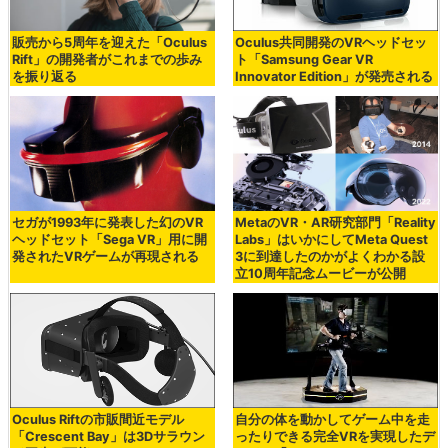
販売から5周年を迎えた「Oculus
Oculus共同開発のVRヘッドセッ
Rift」の開発者がこれまでの歩み
ト「Samsung Gear VR
を振り返る
Innovator Edition」が発売される
セガが1993年に発表した幻のVR
MetaのVR・AR研究部門「Reality
ヘッドセット「Sega VR」用に開
Labs」はいかにしてMeta Quest
発されたVRゲームが再現される
3に到達したのかがよくわかる設
立10周年記念ムービーが公開
Oculus Riftの市販間近モデル
自分の体を動かしてゲーム中を走
「Crescent Bay」は3Dサラウン
ったりできる完全VRを実現したデ