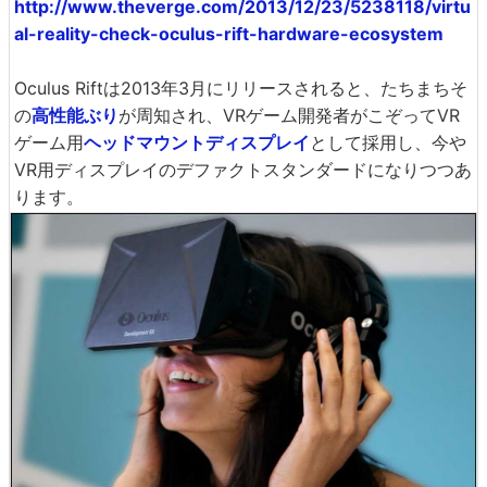
http://www.theverge.com/2013/12/23/5238118/virtu
al-reality-check-oculus-rift-hardware-ecosystem
Oculus Riftは2013年3月にリリースされると、たちまちそ
の
高性能ぶり
が周知され、VRゲーム開発者がこぞってVR
ゲーム用
ヘッドマウントディスプレイ
として採用し、今や
VR用ディスプレイのデファクトスタンダードになりつつあ
ります。