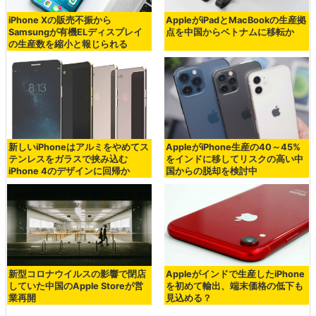
iPhone Xの販売不振から
AppleがiPadとMacBookの生産拠
Samsungが有機ELディスプレイ
点を中国からベトナムに移転か
の生産数を縮小と報じられる
新しいiPhoneはアルミをやめてス
AppleがiPhone生産の40～45%
テンレスをガラスで挟み込む
をインドに移してリスクの高い中
iPhone 4のデザインに回帰か
国からの脱却を検討中
新型コロナウイルスの影響で閉店
Appleがインドで生産したiPhone
していた中国のApple Storeが営
を初めて輸出、端末価格の低下も
業再開
見込める？