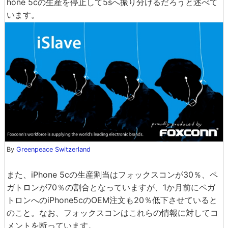
hone 5cの生産を停止して5sへ振り分けるだろうと述べて
います。
By
Greenpeace Switzerland
また、iPhone 5cの生産割当はフォックスコンが30％、ペ
ガトロンが70％の割合となっていますが、1か月前にペガ
トロンへのiPhone5cのOEM注文も20％低下させていると
のこと。なお、フォックスコンはこれらの情報に対してコ
メントを断っています。