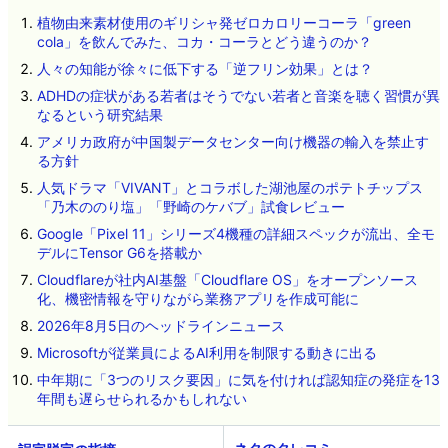
植物由来素材使用のギリシャ発ゼロカロリーコーラ「green
cola」を飲んでみた、コカ・コーラとどう違うのか？
人々の知能が徐々に低下する「逆フリン効果」とは？
ADHDの症状がある若者はそうでない若者と音楽を聴く習慣が異
なるという研究結果
アメリカ政府が中国製データセンター向け機器の輸入を禁止す
る方針
人気ドラマ「VIVANT」とコラボした湖池屋のポテトチップス
「乃木ののり塩」「野崎のケバブ」試食レビュー
Google「Pixel 11」シリーズ4機種の詳細スペックが流出、全モ
デルにTensor G6を搭載か
Cloudflareが社内AI基盤「Cloudflare OS」をオープンソース
化、機密情報を守りながら業務アプリを作成可能に
2026年8月5日のヘッドラインニュース
Microsoftが従業員によるAI利用を制限する動きに出る
中年期に「3つのリスク要因」に気を付ければ認知症の発症を13
年間も遅らせられるかもしれない