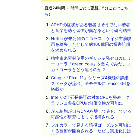
直近24時間（1時間ごとに更新。5分ごとは
こち
ら
）
ADHDの症状がある若者はそうでない若者
と音楽を聴く習慣が異なるという研究結果
Netflixが未公開のニコラス・ケイジ主演映
画を紛失したとして約160億円の損害賠償
を求められる
植物由来素材使用のギリシャ発ゼロカロリ
ーコーラ「green cola」を飲んでみた、コ
カ・コーラとどう違うのか？
Google「Pixel 11」シリーズ4機種の詳細
スペックが流出、全モデルにTensor G6を
搭載か
Intelが2年延長保証の対象CPUを発表、ク
ラッシュ多発CPUの無償交換が可能に
がん細胞が自らDNAを壊して進化している
可能性が研究によって指摘される
フルカラーで見える暗視ゴーグルを可能に
する技術が開発される、ただし実用化には