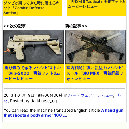
「FNX-45 Tactical」実銃フォト&
ゾンビが襲ってきた時に備えるキ
ムービーレビュー
ット「Zombie Defense
Station」
<< 次の記事
前の記事 >>
折り畳みできるマシンピストル
室内戦闘に強い新型のマシンピ
「Sub-2000」実銃フォト&ム
ストル「SIG MPX」実銃詳細フ
ービーレビュー
ォトレビュー
2013年01月19日 18時00分00秒
in
ハードウェア
,
レビュー
,
取
材
, Posted by darkhorse_log
You can read the machine translated English article
A hand gun
that shoots a body armor 100 …
.