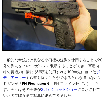
一般的な拳銃とは異なる小口径の銃弾を使用することで20
発の弾丸を1つのマガジンに装填することができ、軍用向
けの貫通力に優れる弾頭を使用すれば100m先に置いた
ボ
ディアーマー
すら撃ち抜くことができるという強力なハン
ドガンが「
FN Five-seveN
（FN ファイブセブン）」で
す。今回はその実銃が
2013 ショットショー
に展示されて
いたので隅々まで写真に納めてきました。