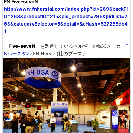
FN Five-seveN
http://www.fnherstal.com/index.php?id=269&backPI
D=263&productID=215&pid_product=295&pidList=2
63&categorySelector=5&detail=&cHash=527255db4
1
「
Five-seveN
」を製造しているベルギーの銃器メーカー
F
Nハースタル
(FN Herstal)社のブース。