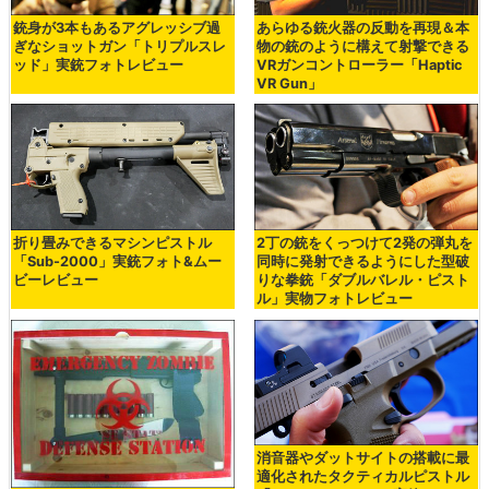
銃身が3本もあるアグレッシブ過
あらゆる銃火器の反動を再現＆本
ぎなショットガン「トリプルスレ
物の銃のように構えて射撃できる
ッド」実銃フォトレビュー
VRガンコントローラー「Haptic
VR Gun」
折り畳みできるマシンピストル
2丁の銃をくっつけて2発の弾丸を
「Sub-2000」実銃フォト&ムー
同時に発射できるようにした型破
ビーレビュー
りな拳銃「ダブルバレル・ピスト
ル」実物フォトレビュー
消音器やダットサイトの搭載に最
適化されたタクティカルピストル