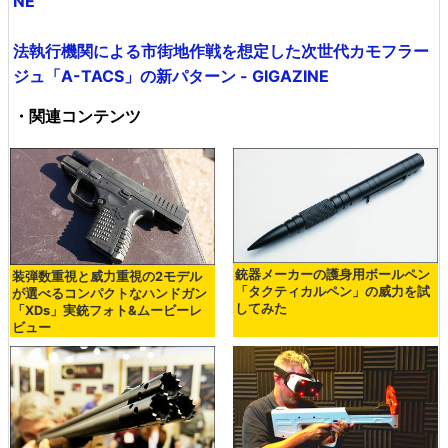
NE
法執行機関による市街地作戦を想定した次世代カモフラー
ジュ「A-TACS」の新パターン - GIGAZINE
・関連コンテンツ
銃器メーカーの護身用ボールペン
装弾数重視と威力重視の2モデル
「タクティカルペン」の威力を試
が選べるコンパクトなハンドガン
してみた
「XDs」実銃フォト&ムービーレ
ビュー