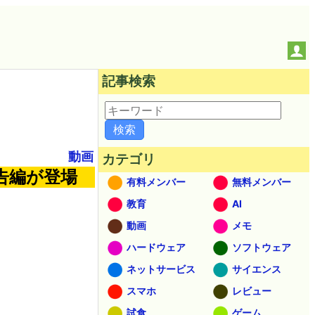
記事検索
動画
カテゴリ
予告編が登場
有料メンバー
無料メンバー
教育
AI
動画
メモ
ハードウェア
ソフトウェア
ネットサービス
サイエンス
スマホ
レビュー
試食
ゲーム