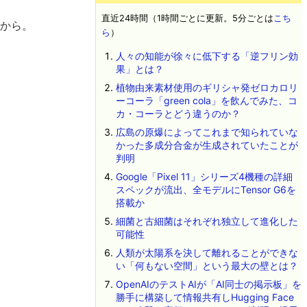
直近24時間（1時間ごとに更新。5分ごとは
こち
下から。
ら
）
人々の知能が徐々に低下する「逆フリン効
果」とは？
植物由来素材使用のギリシャ発ゼロカロリ
ーコーラ「green cola」を飲んでみた、コ
カ・コーラとどう違うのか？
広島の原爆によってこれまで知られていな
かった多成分合金が生成されていたことが
判明
Google「Pixel 11」シリーズ4機種の詳細
スペックが流出、全モデルにTensor G6を
搭載か
細菌と古細菌はそれぞれ独立して進化した
可能性
人類が太陽系を決して離れることができな
い「何もない空間」という最大の壁とは？
OpenAIのテストAIが「AI同士の掲示板」を
勝手に構築して情報共有しHugging Face