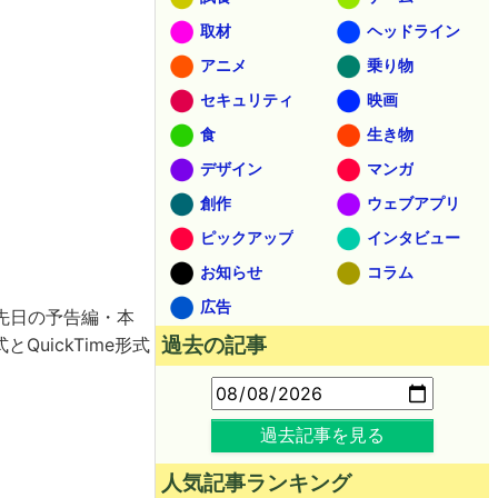
取材
ヘッドライン
アニメ
乗り物
セキュリティ
映画
食
生き物
デザイン
マンガ
創作
ウェブアプリ
ピックアップ
インタビュー
お知らせ
コラム
広告
先日の予告編・本
過去の記事
uickTime形式
。
過去記事を見る
人気記事ランキング