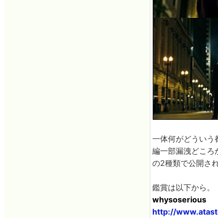
一体何がどういう
編一部漏洩どころか
の2種類で公開さ
鑑賞は以下から。
whysoserious
http://www.atast