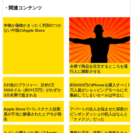
・関連コンテンツ
本物か偽物かまったく判別のつか
ない中国のApple Store
全裸で商品を注文するところを通
行人に撮影させる
231枚のブラジャー、計約1万
約5000円のiPhoneを購入すべく1
1000ドル（約111万円）がわずか
万人超がショッピングモールに大
3分未満で盗まれる
集結してしまいセールは中止に
Apple Storeでパレスチナ人従業
アパートの住人を悩ませた深夜の
員が不当に解雇されたとデモが発
ピンポンダッシュの犯人はなんと
生
「ナメクジ」だった
トイレの壁をぶち抜いてApple
勇敢な店主、武装した強盗をキャ