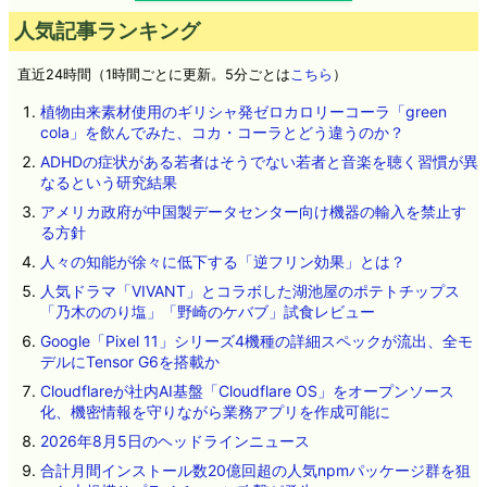
人気記事ランキング
直近24時間（1時間ごとに更新。5分ごとは
こちら
）
植物由来素材使用のギリシャ発ゼロカロリーコーラ「green
cola」を飲んでみた、コカ・コーラとどう違うのか？
ADHDの症状がある若者はそうでない若者と音楽を聴く習慣が異
なるという研究結果
アメリカ政府が中国製データセンター向け機器の輸入を禁止す
る方針
人々の知能が徐々に低下する「逆フリン効果」とは？
人気ドラマ「VIVANT」とコラボした湖池屋のポテトチップス
「乃木ののり塩」「野崎のケバブ」試食レビュー
Google「Pixel 11」シリーズ4機種の詳細スペックが流出、全モ
デルにTensor G6を搭載か
Cloudflareが社内AI基盤「Cloudflare OS」をオープンソース
化、機密情報を守りながら業務アプリを作成可能に
2026年8月5日のヘッドラインニュース
合計月間インストール数20億回超の人気npmパッケージ群を狙