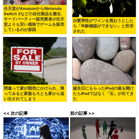
任天堂がAmazonからNintendo
Switch 2などの自社製品を撤去、
サードパーティー販売業者が任天
白髪男性がワインを買おうとした
堂よりも安い価格でゲームを販売
ら「年齢確認ができない」と拒否
しているのが原因
された
間違って家が競売にかけられ、帰
誕生日にもらったiPodの箱を開け
ってみると家族もろとも家から追
たらiPodではなく「石」が出てき
い出されてしまう
た
<< 次の記事
前の記事 >>