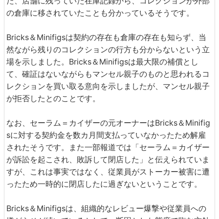
た、店舗に残っていた在庫記録から、コレクションが外部
の倉庫に移されていたことも分かっているそうです。
Bricks＆Minifigsは契約の存在も倉庫の存在も知らず、当
然ながら残りのコレクションの行方も分からないという立
場を示しました。Bricks＆Minifigsは最大限の補償とし
て、確証はないながらもマンセル親子のものと思われるコ
レクションを買い取る意向を示しましたが、マンセル親子
が拒否したとのことです。
なお、セーラム＝カイザーの元オーナーはBricks＆Minifig
sに対する契約金を数カ月間支払っていなかったため解雇
されたそうです。また一部報道では「セーラム＝カイザー
が訴訟を起こされ、敗訴して閉店した」と伝えられていま
すが、これは事実ではなく、従業員がストーカー被害に遭
ったため一時的に閉店したに過ぎないということです。
Bricks＆Minifigsは、組織的なレビュー爆撃や従業員への