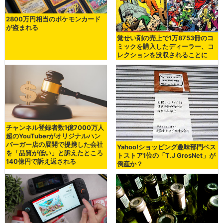
2800万円相当のポケモンカード
が盗まれる
覚せい剤の売上で1万8753冊のコ
ミックを購入したディーラー、コ
レクションを没収されることに
チャンネル登録者数1億7000万人
超のYouTuberがオリジナルハン
バーガー店の展開で提携した会社
Yahoo!ショッピング趣味部門ベス
を「品質が低い」と訴えたところ
トストア1位の「T.J GrosNet」が
140億円で訴え返される
倒産か？