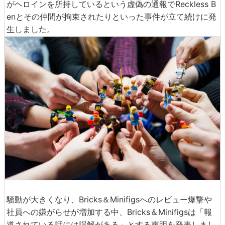
がヘロインを所持しているという虚偽の通報でReckless B
enとその仲間が拘束されたりといった事件が立て続けに発
生しました。
騒動が大きくなり、Bricks＆Minifigsへのレビュー爆撃や
社員への嫌がらせが増加する中、Bricks＆Minifigsは「報
道されている話には誤解がある」とする声明を発表しまし