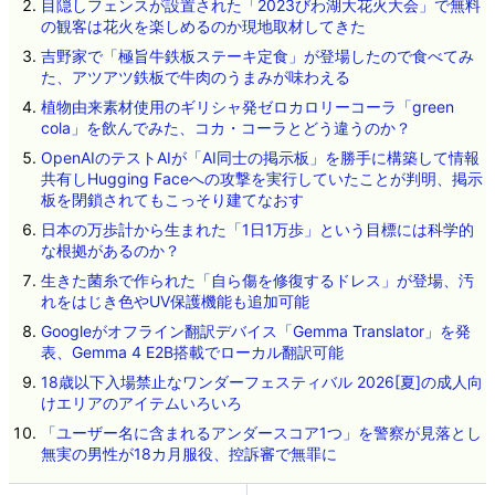
目隠しフェンスが設置された「2023びわ湖大花火大会」で無料
の観客は花火を楽しめるのか現地取材してきた
吉野家で「極旨牛鉄板ステーキ定食」が登場したので食べてみ
た、アツアツ鉄板で牛肉のうまみが味わえる
植物由来素材使用のギリシャ発ゼロカロリーコーラ「green
cola」を飲んでみた、コカ・コーラとどう違うのか？
OpenAIのテストAIが「AI同士の掲示板」を勝手に構築して情報
共有しHugging Faceへの攻撃を実行していたことが判明、掲示
板を閉鎖されてもこっそり建てなおす
日本の万歩計から生まれた「1日1万歩」という目標には科学的
な根拠があるのか？
生きた菌糸で作られた「自ら傷を修復するドレス」が登場、汚
れをはじき色やUV保護機能も追加可能
Googleがオフライン翻訳デバイス「Gemma Translator」を発
表、Gemma 4 E2B搭載でローカル翻訳可能
18歳以下入場禁止なワンダーフェスティバル 2026[夏]の成人向
けエリアのアイテムいろいろ
「ユーザー名に含まれるアンダースコア1つ」を警察が見落とし
無実の男性が18カ月服役、控訴審で無罪に