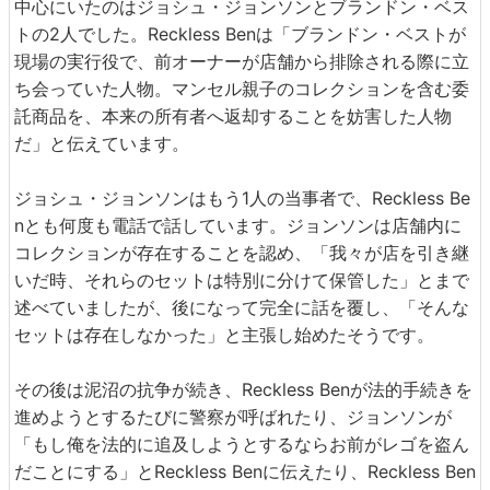
中心にいたのはジョシュ・ジョンソンとブランドン・ベス
トの2人でした。Reckless Benは「ブランドン・ベストが
現場の実行役で、前オーナーが店舗から排除される際に立
ち会っていた人物。マンセル親子のコレクションを含む委
託商品を、本来の所有者へ返却することを妨害した人物
だ」と伝えています。
ジョシュ・ジョンソンはもう1人の当事者で、Reckless Be
nとも何度も電話で話しています。ジョンソンは店舗内に
コレクションが存在することを認め、「我々が店を引き継
いだ時、それらのセットは特別に分けて保管した」とまで
述べていましたが、後になって完全に話を覆し、「そんな
セットは存在しなかった」と主張し始めたそうです。
その後は泥沼の抗争が続き、Reckless Benが法的手続きを
進めようとするたびに警察が呼ばれたり、ジョンソンが
「もし俺を法的に追及しようとするならお前がレゴを盗ん
だことにする」とReckless Benに伝えたり、Reckless Ben