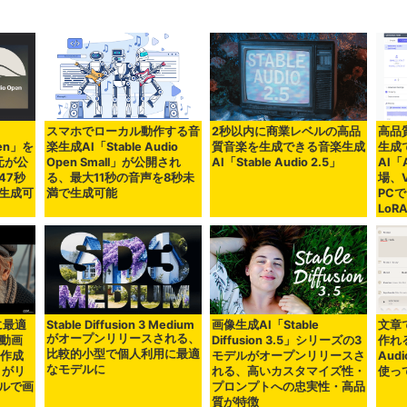
スマホでローカル動作する音
2秒以内に商業レベルの高品
高品
pen」を
楽生成AI「Stable Audio
質音楽を生成できる音楽生成
生成
発元が公
Open Small」が公開され
AI「Stable Audio 2.5」
AI「
47秒
る、最大11秒の音声を8秒未
場、
生成可
満で生成可能
PC
LoR
に最適
Stable Diffusion 3 Medium
画像生成AI「Stable
文章
がオープンリリースされる、
と動画
Diffusion 3.5」シリーズの3
作れる
比較的小型で個人利用に最適
ト作成
モデルがオープンリリースさ
Aud
なモデルに
」がリ
れる、高いカスタマイズ性・
使っ
ルで画
プロンプトへの忠実性・高品
質が特徴