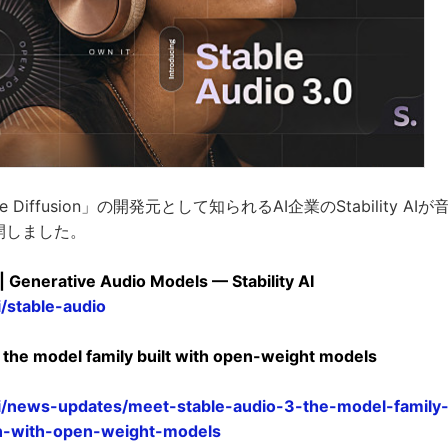
e Diffusion」の開発元として知られるAI企業のStability AI
開しました。
| Generative Audio Models — Stability AI
ai/stable-audio
, the model family built with open-weight models
y.ai/news-updates/meet-stable-audio-3-the-model-family-b
n-with-open-weight-models