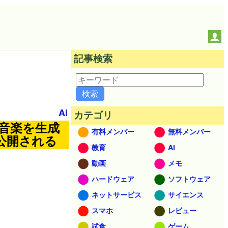
記事検索
AI
カテゴリ
上の音楽を生成
有料メンバー
無料メンバー
公開される
教育
AI
動画
メモ
ハードウェア
ソフトウェア
ネットサービス
サイエンス
スマホ
レビュー
試食
ゲーム