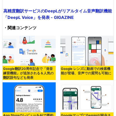
高精度翻訳サービスのDeepLがリアルタイム音声翻訳機能
「DeepL Voice」を発表 - GIGAZINE
・関連コンテンツ
Google翻訳20周年記念で「発音
Google レンズに動画での検索機
練習機能」が追加される＆人気の
能が登場、音声での質問も可能に
翻訳語句なども発表
App StoreのレビューをAIで要約
GoogleマップにGeminiが統合さ