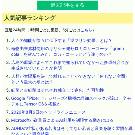
過去記事を見る
人気記事ランキング
直近24時間（1時間ごとに更新。5分ごとは
こちら
）
人々の知能が徐々に低下する「逆フリン効果」とは？
植物由来素材使用のギリシャ発ゼロカロリーコーラ「green
cola」を飲んでみた、コカ・コーラとどう違うのか？
広島の原爆によってこれまで知られていなかった多成分合金が
生成されていたことが判明
人類が太陽系を決して離れることができない「何もない空間」
という最大の壁とは？
細菌と古細菌はそれぞれ独立して進化した可能性
Google「Pixel 11」シリーズ4機種の詳細スペックが流出、全モ
デルにTensor G6を搭載か
2026年8月6日のヘッドラインニュース
Microsoftが従業員によるAI利用を制限する動きに出る
ADHDの症状がある若者はそうでない若者と音楽を聴く習慣が異
なるという研究結果