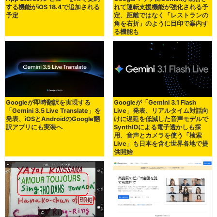
する機能がiOS 18.4で追加される
れて運転支援機能が強化される予
予定
定、距離ではなく「レストランの
角を右折」のように目印で案内す
る機能も
Googleが即時翻訳を実現する
Googleが「Gemini 3.1 Flash
「Gemini 3.5 Live Translate」を
Live」発表、リアルタイム対話向
発表、iOSとAndroidのGoogle翻
けに遅延を低減した音声モデルで
訳アプリにも実装へ
SynthIDによる電子透かしも採
用、音声とカメラを使う「検索
Live」も日本を含む世界各地で提
供開始