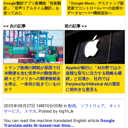
Google翻訳アプリ新機能「視覚翻
「Google Meet」デスクトップ版
訳」「音声リアルタイム翻訳」を
更新でコントロールバーの改善や
使ってみた
データセーバー機能追加へ
<< 次の記事
前の記事 >>
トランプ政権の関税が原因で日
Appleが銀行に「AI分野では小
本郵便を含む世界中の郵便局が
規模な取引に注力する戦略を継
続々とアメリカへの郵便物発送
続」と伝達か、社内では
を停止、一体何が起きているの
PerplexityやMistral AIの買収
か？
に前向きな意見も
2025年08月27日 14時10分00秒
in
動画
,
ソフトウェア
,
ネット
サービス
,
スマホ
, Posted by log1h_ik
You can read the machine translated English article
Google
Translate adds AI-based real-time…
.