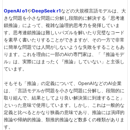
OpenAI o1
や
DeepSeek r1
などの大規模言語モデルは、大
きな問題を小さな問題に分解し段階的に解決する「思考連
鎖推論」によって、複雑な論理的思考力を発揮していま
す。思考連鎖推論は難しいパズルを解いたり完璧なコード
を素早く書いたりすることができますが、その一方で非常
に簡単な問題では人間がしないような失敗をすることもあ
ります。これを理由に一部のAIの専門家は、「『推論モデ
ル』は、実際にはまったく『推論』していない」と主張し
ています。
そもそも「推論」の定義について、OpenAIなどのAI企業
は、「言語モデルが問題を小さな問題に分解し、段階的に
取り組んで、結果としてより良い解決策に到達すること」
といった意味で使用しています。しかし、これは一般的な
定義と比べるとかなり狭義の意味であり、推論には演繹的
推論や帰納的推論、類推的推論など数多くの種類がありま
す。