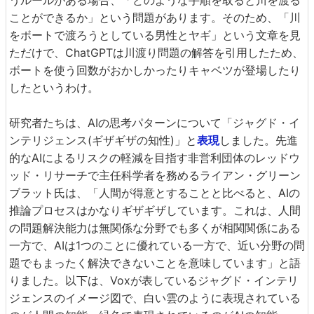
うルールがある場合、「どのような手順を取ると川を渡る
ことができるか」という問題があります。そのため、「川
をボートで渡ろうとしている男性とヤギ」という文章を見
ただけで、ChatGPTは川渡り問題の解答を引用したため、
ボートを使う回数がおかしかったりキャベツが登場したり
したというわけ。
研究者たちは、AIの思考パターンについて「ジャグド・イ
ンテリジェンス(ギザギザの知性)」と
表現
しました。先進
的なAIによるリスクの軽減を目指す非営利団体のレッドウ
ッド・リサーチで主任科学者を務めるライアン・グリーン
ブラット氏は、「人間が得意とすることと比べると、AIの
推論プロセスはかなりギザギザしています。これは、人間
の問題解決能力は無関係な分野でも多くが相関関係にある
一方で、AIは1つのことに優れている一方で、近い分野の問
題でもまったく解決できないことを意味しています」と語
りました。以下は、Voxが表しているジャグド・インテリ
ジェンスのイメージ図で、白い雲のように表現されている