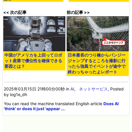
<< 次の記事
前の記事 >>
中国がアメリカを上回ってロボ
日本最長のつり橋からバンジー
ット産業で優位性を確保できる
ジャンプするところを撮影に行
要因とは？
ったら強風でイベントが途中で
終わっちゃったよレポート
2025年03月15日 21時00分00秒
in
AI
,
ネットサービス
, Posted
by log1e_dh
You can read the machine translated English article
Does AI
'think' or does it just 'appear …
.