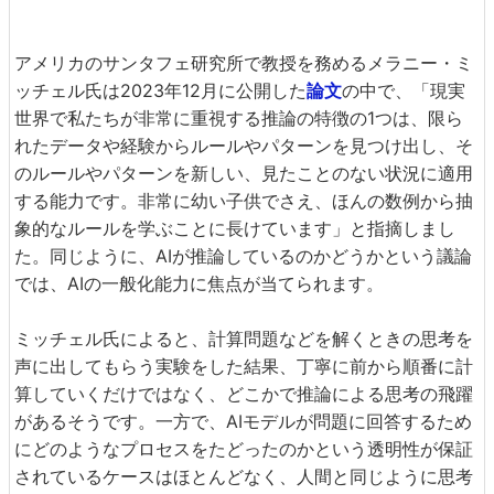
アメリカのサンタフェ研究所で教授を務めるメラニー・ミ
ッチェル氏は2023年12月に公開した
論文
の中で、「現実
世界で私たちが非常に重視する推論の特徴の1つは、限ら
れたデータや経験からルールやパターンを見つけ出し、そ
のルールやパターンを新しい、見たことのない状況に適用
する能力です。非常に幼い子供でさえ、ほんの数例から抽
象的なルールを学ぶことに長けています」と指摘しまし
た。同じように、AIが推論しているのかどうかという議論
では、AIの一般化能力に焦点が当てられます。
ミッチェル氏によると、計算問題などを解くときの思考を
声に出してもらう実験をした結果、丁寧に前から順番に計
算していくだけではなく、どこかで推論による思考の飛躍
があるそうです。一方で、AIモデルが問題に回答するため
にどのようなプロセスをたどったのかという透明性が保証
されているケースはほとんどなく、人間と同じように思考