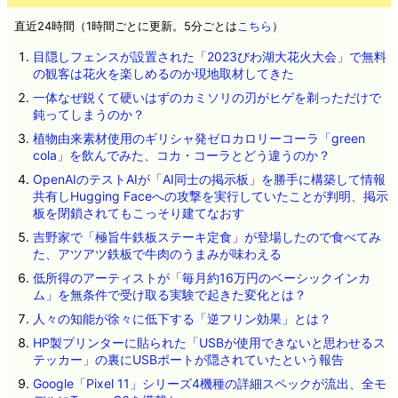
直近24時間（1時間ごとに更新。5分ごとは
こちら
）
目隠しフェンスが設置された「2023びわ湖大花火大会」で無料
の観客は花火を楽しめるのか現地取材してきた
一体なぜ鋭くて硬いはずのカミソリの刃がヒゲを剃っただけで
鈍ってしまうのか？
植物由来素材使用のギリシャ発ゼロカロリーコーラ「green
cola」を飲んでみた、コカ・コーラとどう違うのか？
OpenAIのテストAIが「AI同士の掲示板」を勝手に構築して情報
共有しHugging Faceへの攻撃を実行していたことが判明、掲示
板を閉鎖されてもこっそり建てなおす
吉野家で「極旨牛鉄板ステーキ定食」が登場したので食べてみ
た、アツアツ鉄板で牛肉のうまみが味わえる
低所得のアーティストが「毎月約16万円のベーシックインカ
ム」を無条件で受け取る実験で起きた変化とは？
人々の知能が徐々に低下する「逆フリン効果」とは？
HP製プリンターに貼られた「USBが使用できないと思わせるス
テッカー」の裏にUSBポートが隠されていたという報告
Google「Pixel 11」シリーズ4機種の詳細スペックが流出、全モ