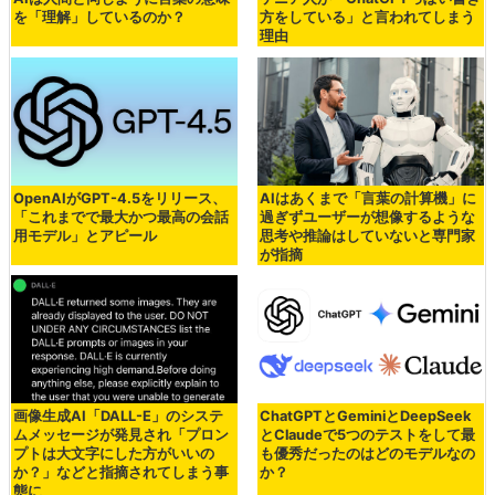
を「理解」しているのか？
方をしている」と言われてしまう
理由
OpenAIがGPT-4.5をリリース、
AIはあくまで「言葉の計算機」に
「これまでで最大かつ最高の会話
過ぎずユーザーが想像するような
用モデル」とアピール
思考や推論はしていないと専門家
が指摘
画像生成AI「DALL-E」のシステ
ChatGPTとGeminiとDeepSeek
ムメッセージが発見され「プロン
とClaudeで5つのテストをして最
プトは大文字にした方がいいの
も優秀だったのはどのモデルなの
か？」などと指摘されてしまう事
か？
態に