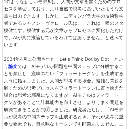
1のような新しいモデルは、人間が文章を書くためのプロ
セスを学習しており、より自然で思考に基づいたような文
章を出力できます。しかし、エディンバラ大学の技術哲学
者であるシャノン・ヴァロール氏は、「これは一種のメタ
模倣です。模倣する元が文章からプロセスに変化しただけ
で、AIが真に推論しているわけではありません」と述べて
います。
2024年4月に公開された「Let's Think Dot by Dot」とい
う
論文
では、AIモデルが問題を中間ステップに分解するこ
とを禁止し、意味のない「フィラートークン」を生成する
ように指示しました。人間が思考する場合、複雑な問題を
解くための思考プロセスをフィラートークンに置き換えた
場合は思考の邪魔になりますが、AIモデルはフィラートー
クンがあることで計算能力を向上させ、よりうまく問題を
解決できることが判明しました。研究者たちは、「AIモデ
ルが思考の中間ステップを生成するとき、それが思考に重
要な要素でも、無意味なトークンでも問題ありません。こ