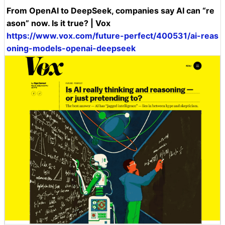
From OpenAI to DeepSeek, companies say AI can “re
ason” now. Is it true? | Vox
https://www.vox.com/future-perfect/400531/ai-reas
oning-models-openai-deepseek