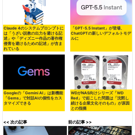
Claude 4のシステムプロンプトに
「GPT-5.5 Instant」が登場、
は「うざい説教の出力を避ける記
ChatGPTの新しいデフォルトモデ
述」や「ディズニー作品の著作権
ルに
侵害を避けるための記述」が含ま
れている
Googleの「Gemini AI」は新機能
WDがNAS向けシリーズ「WD
「Gems」で対話AIの個性をカス
Red」で起こした問題は「沈黙し
タマイズできる
続ける企業文化そのもの」が原因
との指摘
<< 次の記事
前の記事 >>