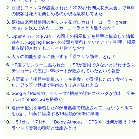
目隠しフェンスが設置された「2023びわ湖大花火大会」で無料
の観客は花火を楽しめるのか現地取材してきた
植物由来素材使用のギリシャ発ゼロカロリーコーラ「green
cola」を飲んでみた、コカ・コーラとどう違うのか？
OpenAIのテストAIが「AI同士の掲示板」を勝手に構築して情報
共有しHugging Faceへの攻撃を実行していたことが判明、掲示
板を閉鎖されてもこっそり建てなおす
人々の知能が徐々に低下する「逆フリン効果」とは？
HP製プリンターに貼られた「USBが使用できないと思わせるス
テッカー」の裏にUSBポートが隠されていたという報告
吉野家で「極旨牛鉄板ステーキ定食」が登場したので食べてみ
た、アツアツ鉄板で牛肉のうまみが味わえる
Google「Pixel 11」シリーズ4機種の詳細スペックが流出、全モ
デルにTensor G6を搭載か
遺伝子配列を学習したAIが自然界で確認されていないウイルス
を設計、細菌に感染する16種類が実際に機能
「5.1ch」「7.1ch」「Dolby Atmos」「DTS:X」は何が違う？サ
ラウンド音響の種類と仕組みとは