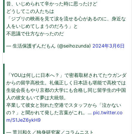
昔、いじめられて辛かった時に思ったけど
どうしてこの人たちは
「ジブリの映画を見て涙を流せる心があるのに、身近な
人をいじめてしまうのだろう」と
不思議で仕方なかったのだ
— 生活保護ずんだもん (@seihozunda)
2024年3月6日
「YOUは何しに日本へ？」で密着取材されてたウガンダ
からの留学高校生。礼儀正しく日本語も堪能で高校では
生徒会長もやり京都の大学にも合格し同じ留学生の中国
人の彼女もいて夢は大統領。
卒業して彼女と別れた空港でスタッフから「泣かない
の？」と聞かれて発した言葉がこれ。…
pic.twitter.co
m/S1JeZ6ykH9
— 荒川和久／独身研究家／コラムニスト