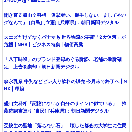
3400戸超 - BBCニュース
開き直る盛山文科相「選挙弱い、握手しない、ましてやハ
グなんて」 [自民] [立憲] [兵庫県]：朝日新聞デジタル
スエズだけでなくパナマも 世界物流の要衝「2大運河」が
危機 | NHK | ビジネス特集 | 物価高騰
「八丁味噌」のブランド登録めぐる訴訟、老舗の敗訴確
定 上告を棄却：朝日新聞デジタル
森永乳業 牛乳などビン入り飲料の販売 今月末で終了へ | N
HK | 環境
盛山文科相「記憶にないが自分のサインに似ている」 推
薦確認書巡り [自民] [兵庫県]：朝日新聞デジタル
受験生の聖地「落ちない石」 壊した都会の大学生に住民