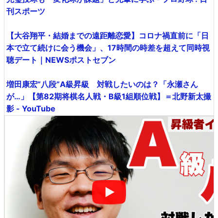
刊スポーツ
【大谷翔平・結婚までの遠距離恋愛】コロナ禍直前に「日
本で立て続けに会う機会」、17時間の時差を超えて同時視
聴デート｜NEWSポストセブン
増田康宏”八段”A級昇級 対戦したいのは？「永瀬さん
が…」【第82期将棋名人戦・B級1組順位戦】＝北野新太撮
影 - YouTube