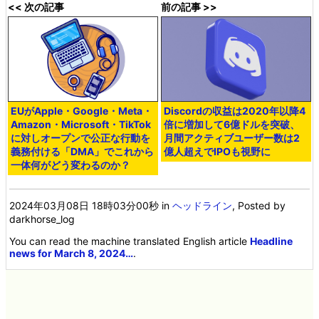
<< 次の記事
前の記事 >>
EUがApple・Google・Meta・
Discordの収益は2020年以降4
Amazon・Microsoft・TikTok
倍に増加して6億ドルを突破、
に対しオープンで公正な行動を
月間アクティブユーザー数は2
義務付ける「DMA」でこれから
億人超えでIPOも視野に
一体何がどう変わるのか？
2024年03月08日 18時03分00秒
in
ヘッドライン
, Posted by
darkhorse_log
You can read the machine translated English article
Headline
news for March 8, 2024…
.