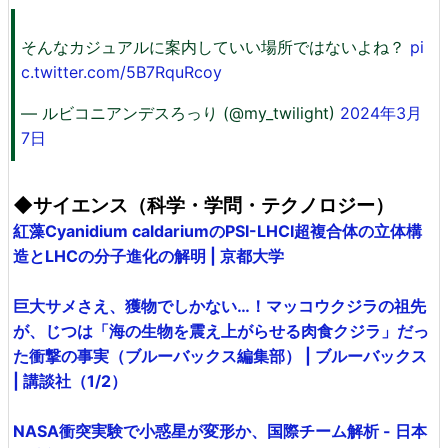
そんなカジュアルに案内していい場所ではないよね？
pi
c.twitter.com/5B7RquRcoy
— ルビコニアンデスろっり (@my_twilight)
2024年3月
7日
◆サイエンス（科学・学問・テクノロジー）
紅藻Cyanidium caldariumのPSI-LHCI超複合体の立体構
造とLHCの分子進化の解明 | 京都大学
巨大サメさえ、獲物でしかない…！マッコウクジラの祖先
が、じつは「海の生物を震え上がらせる肉食クジラ」だっ
た衝撃の事実（ブルーバックス編集部） | ブルーバックス
| 講談社（1/2）
NASA衝突実験で小惑星が変形か、国際チーム解析 - 日本