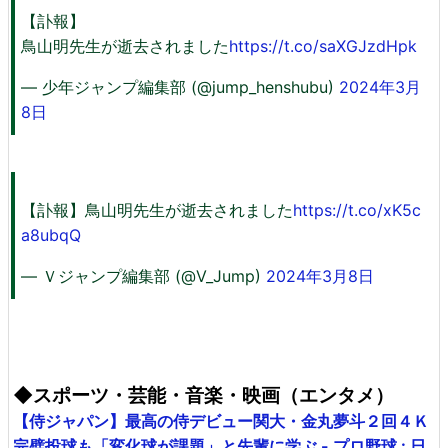
【訃報】
鳥山明先生が逝去されました
https://t.co/saXGJzdHpk
— 少年ジャンプ編集部 (@jump_henshubu)
2024年3月
8日
【訃報】鳥山明先生が逝去されました
https://t.co/xK5c
a8ubqQ
— Ｖジャンプ編集部 (@V_Jump)
2024年3月8日
◆スポーツ・芸能・音楽・映画（エンタメ）
【侍ジャパン】最高の侍デビュー関大・金丸夢斗２回４Ｋ
完璧投球も「変化球が課題」と先輩に学ぶ - プロ野球 : 日