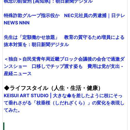
執念の罰金刑 [高知県]：朝日新聞デジタル
特殊詐欺グループ指示役か NEC元社員の男逮捕｜日テレ
NEWS NNN
先生は「定額働かせ放題」 教育の質守るため増員による
抜本対策を：朝日新聞デジタル
＜独自＞自民党青年局近畿ブロック会議後の会合で過激ダ
ンスショー 口移しでチップ渡す姿も 費用は党が支出 -
産経ニュース
◆ライフスタイル（人生・生活・健康）
KEISUI ART STUDIO | 大きな傘を差したように枝にそっ
て垂れさがる「枝垂桜（しだれざくら）」の変化を表現し
てみた。