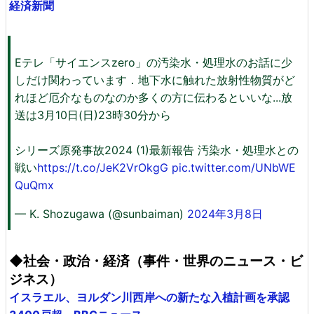
経済新聞
Eテレ「サイエンスzero」の汚染水・処理水のお話に少
しだけ関わっています．地下水に触れた放射性物質がど
れほど厄介なものなのか多くの方に伝わるといいな...放
送は3月10日(日)23時30分から
シリーズ原発事故2024 (1)最新報告 汚染水・処理水との
戦い
https://t.co/JeK2VrOkgG
pic.twitter.com/UNbWE
QuQmx
— K. Shozugawa (@sunbaiman)
2024年3月8日
◆社会・政治・経済（事件・世界のニュース・ビ
ジネス）
イスラエル、ヨルダン川西岸への新たな入植計画を承認