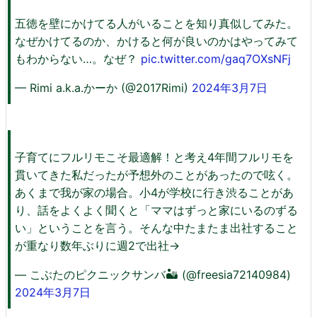
五徳を壁にかけてる人がいることを知り真似してみた。
なぜかけてるのか、かけると何が良いのかはやってみて
もわからない…。なぜ？
pic.twitter.com/gaq7OXsNFj
— Rimi a.k.a.かーか (@2017Rimi)
2024年3月7日
子育てにフルリモこそ最適解！と考え4年間フルリモを
貫いてきた私だったが予想外のことがあったので呟く。
あくまで我が家の場合。小4が学校に行き渋ることがあ
り、話をよくよく聞くと「ママはずっと家にいるのずる
い」ということを言う。そんな中たまたま出社すること
が重なり数年ぶりに週2で出社→
— こぶたのピクニックサンバ🏜 (@freesia72140984)
2024年3月7日