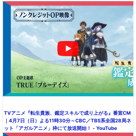
TVアニメ『転生貴族、鑑定スキルで成り上がる』番宣CM
｜4月7日（日）よる11時30分～CBC／TBS系全国28局ネ
ット「アガルアニメ」枠にて放送開始！ - YouTube