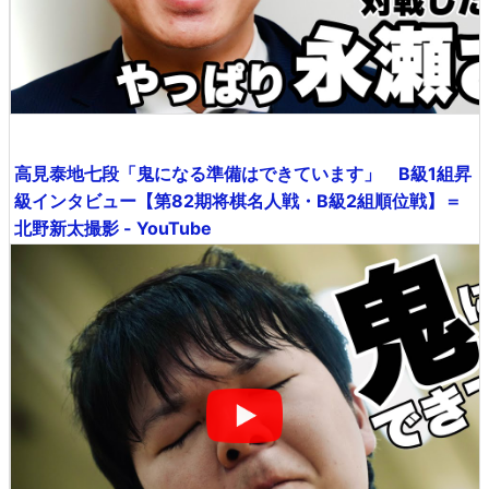
高見泰地七段「鬼になる準備はできています」 B級1組昇
級インタビュー【第82期将棋名人戦・B級2組順位戦】＝
北野新太撮影 - YouTube