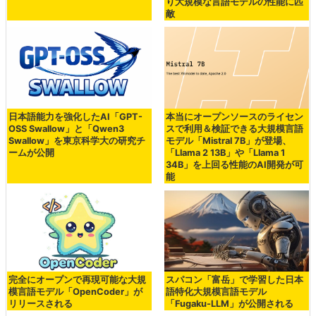
り大規模な言語モデルの性能に匹
敵
日本語能力を強化したAI「GPT-
本当にオープンソースのライセン
OSS Swallow」と「Qwen3
スで利用＆検証できる大規模言語
Swallow」を東京科学大の研究チ
モデル「Mistral 7B」が登場、
ームが公開
「Llama 2 13B」や「Llama 1
34B」を上回る性能のAI開発が可
能
完全にオープンで再現可能な大規
スパコン「富岳」で学習した日本
模言語モデル「OpenCoder」が
語特化大規模言語モデル
リリースされる
「Fugaku-LLM」が公開される