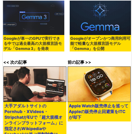
Googleが単一のGPUで実行でき
Googleがオープンかつ商用利用可
る中では過去最高の大規模言語モ
能で軽量な大規模言語モデル
デル「Gemma 3」を発表
「Gemma」を公開
<< 次の記事
前の記事 >>
大手アダルトサイトの
Apple Watch販売停止を巡って
Pornhub・XVideos・
Appleの販売停止回避策をITC
StripchatがEUで「超大規模オ
が却下
ンラインプラットフォーム」に
指定されWikipediaや