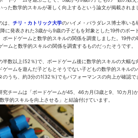
いった数学的スキルが著しく向上するという論文が掲載されま
のは、
チリ・カトリック大学
のハイメ・バラダレス博士率いる
以降に発表された3歳から9歳の子どもを対象とした19件のボー
、ボードゲームと数学的スキルの関係を調査しました。19件の
ドゲームと数学的スキルの関係を調査するものだったそうです。
の半数以上(52％)で、ボードゲーム後に数学的スキルの大幅な
ドゲームを遊んだ子どもとそうでない子どもの数学的スキルの
のうち、約3分の1(32％)でもパフォーマンスの向上が確認
究チームは「ボードゲームが45、46カ月(3歳と9、10カ月)から
の数学的スキルを向上させる」と結論付けています。