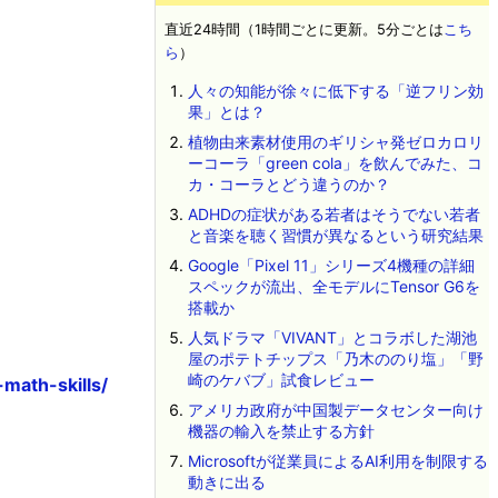
直近24時間（1時間ごとに更新。5分ごとは
こち
ら
）
人々の知能が徐々に低下する「逆フリン効
果」とは？
植物由来素材使用のギリシャ発ゼロカロリ
ーコーラ「green cola」を飲んでみた、コ
カ・コーラとどう違うのか？
ADHDの症状がある若者はそうでない若者
と音楽を聴く習慣が異なるという研究結果
Google「Pixel 11」シリーズ4機種の詳細
スペックが流出、全モデルにTensor G6を
搭載か
人気ドラマ「VIVANT」とコラボした湖池
屋のポテトチップス「乃木ののり塩」「野
崎のケバブ」試食レビュー
math-skills/
アメリカ政府が中国製データセンター向け
機器の輸入を禁止する方針
Microsoftが従業員によるAI利用を制限する
動きに出る