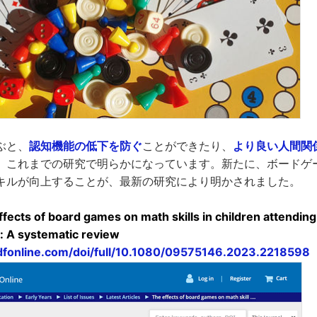
ぶと、
認知機能の低下を防ぐ
ことができたり、
より良い人間関
、これまでの研究で明らかになっています。新たに、ボードゲ
キルが向上することが、最新の研究により明かされました。
 effects of board games on math skills in children attendi
: A systematic review
dfonline.com/doi/full/10.1080/09575146.2023.2218598