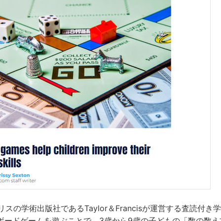
スの学術出版社であるTaylor＆Francisが運営する査読付き学術誌・
ボードゲームを遊ぶことで、3歳から9歳の子どもの「数の数え