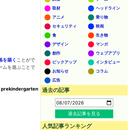
取材
ヘッドライン
アニメ
乗り物
セキュリティ
映画
食
生き物
デザイン
マンガ
創作
ウェブアプリ
係を築く
ことがで
ピックアップ
インタビュー
ームを遊ぶことで
お知らせ
コラム
広告
ng prekindergarten
過去の記事
過去記事を見る
人気記事ランキング