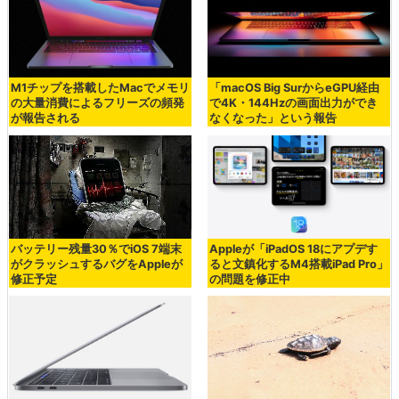
M1チップを搭載したMacでメモリ
「macOS Big SurからeGPU経由
の大量消費によるフリーズの頻発
で4K・144Hzの画面出力ができ
が報告される
なくなった」という報告
バッテリー残量30％でiOS 7端末
Appleが「iPadOS 18にアプデす
がクラッシュするバグをAppleが
ると文鎮化するM4搭載iPad Pro」
修正予定
の問題を修正中