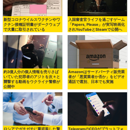
新型コロナウイルスワクチンやワ
入国審査官ライフを過ごすゲーム
クチン接種証明書がダークウェブ
「Papers, Please」が実写映画化
で大量に取引されている
されYouTubeとSteamで公開へ
約3億人分の個人情報を売りさば
Amazonはサードパーティ販売業
いていた犯罪者のアジトを次々と
者が「悪質業者か否か」をビデオ
襲撃する動画をウクライナ警察が
通話で選別、日本でも実施
公開中
ロシアでガチガチに重武装した警
TelegramのCEOがプラットフォ