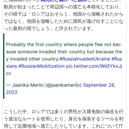
動員が始まったことで周辺国への逃亡も本格化しており、
その様子は「ロシアはおそらく、他国から侵略されたから
ではなく、他国を侵略したために国民が逃げ出すことにな
った最初の国でしょう」と評されています。
Probably the first country where people flee not bec
ause someone invaded their country but because the
y invaded other country.
#RussiaInvadedUkraine
#Rus
sians
#RussianMobilization
pic.twitter.com/Wd5YkxJj
cc
— Jaanika Merilo (@jaanikamerilo)
September 26,
2022
こうした中、ロシアでは多くの男性が入隊免除の偽造を行
う違法なルートを使用したり、身元を偽装するツールを利
用して近隣地域へ逃亡したりしています。これについてIT