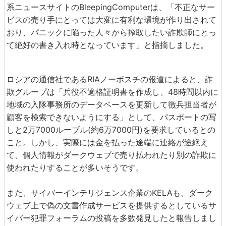
系ニュースサイトのBleepingComputerは、「不正なサー
ビスの売り手にとっては大変に有利な環境が作り出されて
おり、パニックに陥った人々から搾取したい詐欺師にとっ
て絶好の書き入れ時となっています」と指摘しました。
ロシアの通信社であるRIAノーボスチの報道によると、詐
欺グループは「兵役不適格証明書を作成し、48時間以内に
地域の入隊事務所のデータベースを更新して徴兵担当者が
顧客を検索できないようにする」として、パスポートの写
しと2万7000ルーブル(約6万7000円)を要求しているとの
こと。しかし、実際には金を払った途端に連絡が途絶え
て、個人情報がダークウェブで売り払われたり別の詐欺に
使われたりすることが多いそうです。
また、サイバーインテリジェンス企業のKELAも、ダーク
ウェブ上で偽の文書作成サービスを提供するとしているサ
イバー犯罪フォーラムの投稿を多数発見したと報告しまし