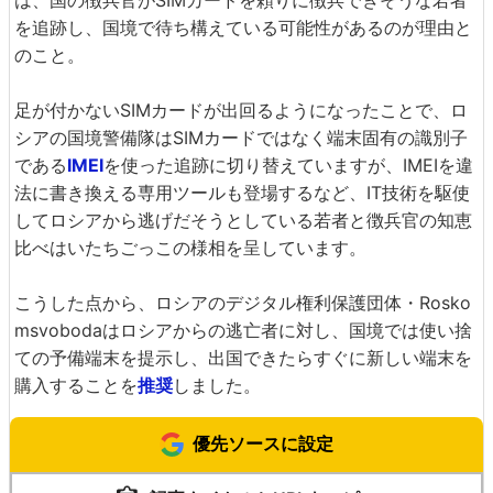
を追跡し、国境で待ち構えている可能性があるのが理由と
のこと。
足が付かないSIMカードが出回るようになったことで、ロ
シアの国境警備隊はSIMカードではなく端末固有の識別子
である
IMEI
を使った追跡に切り替えていますが、IMEIを違
法に書き換える専用ツールも登場するなど、IT技術を駆使
してロシアから逃げだそうとしている若者と徴兵官の知恵
比べはいたちごっこの様相を呈しています。
こうした点から、ロシアのデジタル権利保護団体・Rosko
msvobodaはロシアからの逃亡者に対し、国境では使い捨
ての予備端末を提示し、出国できたらすぐに新しい端末を
購入することを
推奨
しました。
優先ソースに設定