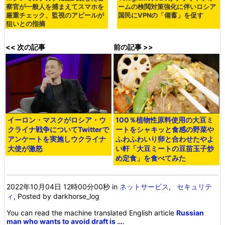
察官が一般人を捕まえてスマホを
ームの検閲対策強化に伴いロシア
厳重チェック、監視のアピールが
国民にVPNの「備蓄」を促す
狙いとの指摘
<< 次の記事
前の記事 >>
イーロン・マスクがロシア・ウ
100％植物性原料使用の大豆ミ
クライナ戦争についてTwitterで
ートをシャキッと食感の野菜や
アンケートを実施しウクライナ
ふわふわいり卵と合わせたやよ
大使が激怒
い軒「大豆ミートの豆苗玉子炒
め定食」を食べてみた
2022年10月04日 12時00分00秒
in
ネットサービス
,
セキュリテ
ィ
, Posted by darkhorse_log
You can read the machine translated English article
Russian
man who wants to avoid draft is …
.