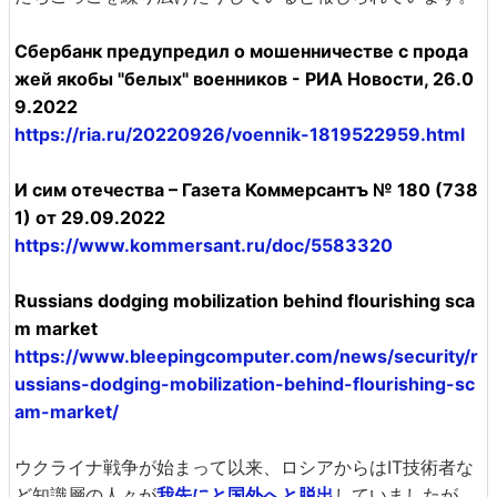
Сбербанк предупредил о мошенничестве с прода
жей якобы "белых" военников - РИА Новости, 26.0
9.2022
https://ria.ru/20220926/voennik-1819522959.html
И сим отечества – Газета Коммерсантъ № 180 (738
1) от 29.09.2022
https://www.kommersant.ru/doc/5583320
Russians dodging mobilization behind flourishing sca
m market
https://www.bleepingcomputer.com/news/security/r
ussians-dodging-mobilization-behind-flourishing-sc
am-market/
ウクライナ戦争が始まって以来、ロシアからはIT技術者な
ど知識層の人々が
我先にと国外へと脱出
していましたが、