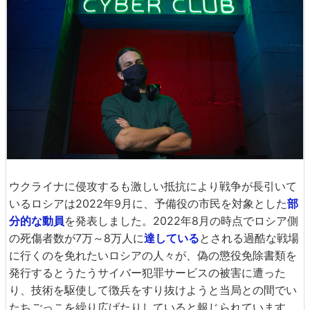
ウクライナに侵攻するも激しい抵抗により戦争が長引いて
いるロシアは2022年9月に、予備役の市民を対象とした
部
分的な動員
を発表しました。2022年8月の時点でロシア側
の死傷者数が7万～8万人に
達している
とされる過酷な戦場
に行くのを免れたいロシアの人々が、偽の懲役免除書類を
発行するとうたうサイバー犯罪サービスの被害に遭った
り、技術を駆使して徴兵をすり抜けようと当局との間でい
たちごっこを繰り広げたりしていると報じられています。