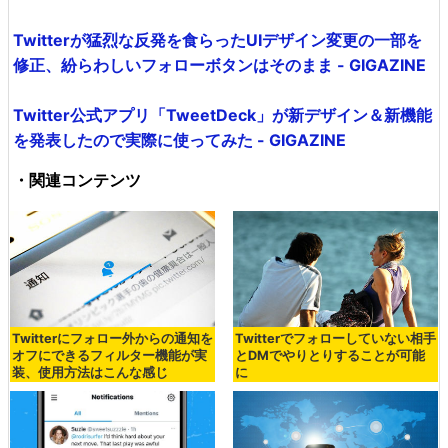
Twitterが猛烈な反発を食らったUIデザイン変更の一部を
修正、紛らわしいフォローボタンはそのまま - GIGAZINE
Twitter公式アプリ「TweetDeck」が新デザイン＆新機能
を発表したので実際に使ってみた - GIGAZINE
・関連コンテンツ
Twitterにフォロー外からの通知を
Twitterでフォローしていない相手
オフにできるフィルター機能が実
とDMでやりとりすることが可能
装、使用方法はこんな感じ
に