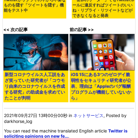
ものを隠す「ツイートを隠す」機
ールに違反すればツイートのいい
能をテスト中
ね・リプライ・リツイートなどが
できなくなると発表
<< 次の記事
前の記事 >>
新型コロナウイルス人工説をあ
iOS 15にある3つのゼロデイ脆
ざ笑っていた研究者が「コウモ
弱性をセキュリティ研究者が公
リ由来のコロナウイルスを作成
表、理由は「Appleのバグ報酬
する研究」の助成金を求めてい
プログラムが機能していないか
たことが判明
ら」
2021年09月27日 13時00分00秒
in
ネットサービス
, Posted by
darkhorse_log
You can read the machine translated English article
Twitter is
soliciting opinions on new fe…
.