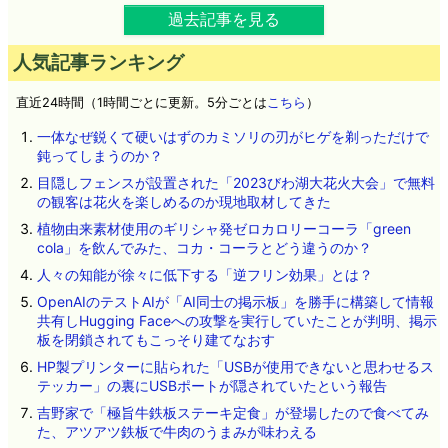
過去記事を見る
人気記事ランキング
直近24時間（1時間ごとに更新。5分ごとは
こちら
）
一体なぜ鋭くて硬いはずのカミソリの刃がヒゲを剃っただけで
鈍ってしまうのか？
目隠しフェンスが設置された「2023びわ湖大花火大会」で無料
の観客は花火を楽しめるのか現地取材してきた
植物由来素材使用のギリシャ発ゼロカロリーコーラ「green
cola」を飲んでみた、コカ・コーラとどう違うのか？
人々の知能が徐々に低下する「逆フリン効果」とは？
OpenAIのテストAIが「AI同士の掲示板」を勝手に構築して情報
共有しHugging Faceへの攻撃を実行していたことが判明、掲示
板を閉鎖されてもこっそり建てなおす
HP製プリンターに貼られた「USBが使用できないと思わせるス
テッカー」の裏にUSBポートが隠されていたという報告
吉野家で「極旨牛鉄板ステーキ定食」が登場したので食べてみ
た、アツアツ鉄板で牛肉のうまみが味わえる