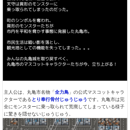
主人公は、丸亀市名物「
全力鳥
」の公式マスコットキャラ
クターである
とり奉行骨付じゅうじゅう
です。丸亀市は完
全にモンスターに乗っ取られて荒廃してしまっている様子
に驚きを隠せないじゅうじゅう。