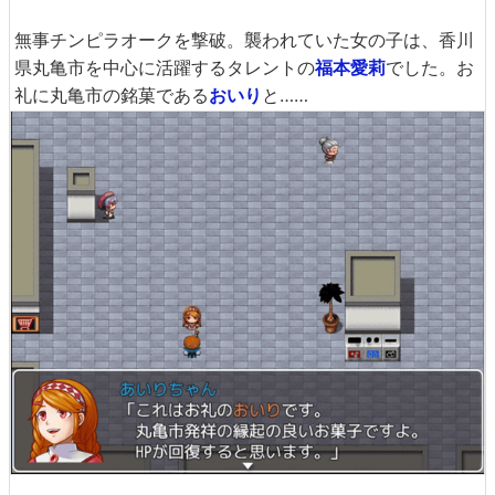
無事チンピラオークを撃破。襲われていた女の子は、香川
県丸亀市を中心に活躍するタレントの
福本愛莉
でした。お
礼に丸亀市の銘菓である
おいり
と……