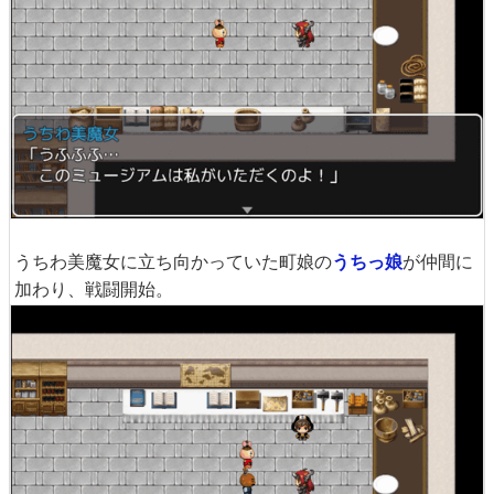
うちわ美魔女に立ち向かっていた町娘の
うちっ娘
が仲間に
加わり、戦闘開始。