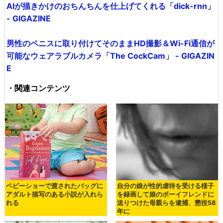
AIが描きかけのおちんちんを仕上げてくれる「dick-rnn」
- GIGAZINE
男性のペニスに取り付けてそのままHD撮影＆Wi-Fi通信が
可能なウェアラブルカメラ「The CockCam」 - GIGAZIN
E
・関連コンテンツ
ベビーショーで渡されたバッグに
自分の娘が性的虐待を受ける様子
アダルト描写のある小説が入れら
を録画して娘のボーイフレンドに
れる
送りつけた母親らを逮捕、懲役58
年に