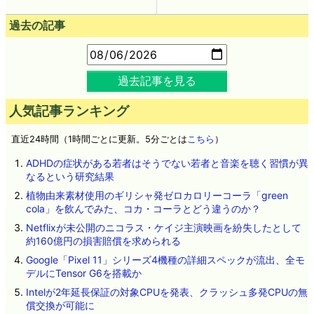
過去の記事
過去記事を見る
人気記事ランキング
直近24時間（1時間ごとに更新。5分ごとは
こちら
）
ADHDの症状がある若者はそうでない若者と音楽を聴く習慣が異
なるという研究結果
植物由来素材使用のギリシャ発ゼロカロリーコーラ「green
cola」を飲んでみた、コカ・コーラとどう違うのか？
Netflixが未公開のニコラス・ケイジ主演映画を紛失したとして
約160億円の損害賠償を求められる
Google「Pixel 11」シリーズ4機種の詳細スペックが流出、全モ
デルにTensor G6を搭載か
Intelが2年延長保証の対象CPUを発表、クラッシュ多発CPUの無
償交換が可能に