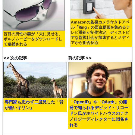
Amazonの監視カメラ付きドアベ
ル「Ring」の面白動画を集めるテ
レビ番組が制作決定、ディストピ
盲目の男性の妻が「夫に見せる」
アな監視社会が加速するとメディ
ポルノムービーをダウンロードし
アから拒否反応
て逮捕される
<< 次の記事
前の記事 >>
専門家も思わず二度見した「背
「OpenID」や「OAuth」の開
が低いキリン」
発で知られるデビッド・リコー
ドン氏がホワイトハウスのテク
ノロジーディレクターに指名さ
れる