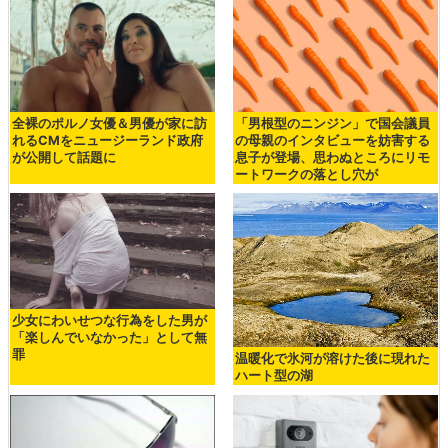
全裸のポルノ女優＆男優が家に訪
「男根型のニンジン」で国会議員
れるCMをニュージーランド政府
の母親のインタビューを妨害する
が公開して話題に
息子が登場、思わぬところにリモ
ートワークの落とし穴が
少女にわいせつな行為をした男が
「楽しんでいなかった」として無
罪
温暖化で氷河が溶けた後に現れた
ハート型の湖