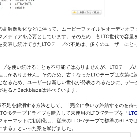
の高解像度化などに伴って、ムービーファイルやオーディオフ
タメディアを必要としています。そのため、各LTO世代で容量
を発表し続けてきたLTOテープの不足は、多くのユーザーにと
テープを使い続けることも不可能ではありませんが、LTOテープ
性しかありません。そのため、古くなったLTOテープは次第に
となるため、ユーザーは新しい世代が発表されるたびに、データ
あるとBackblazeは述べています。
LTO-8不足を解消する方法として、「完全に争いが終結するのを待っ
TO-8テープドライブを購入して未使用のLTO-7テープを『
LT
ォーマットに初期化し、従来のLTO-7テープで標準の6TBでは
にする」といった案を挙げました。