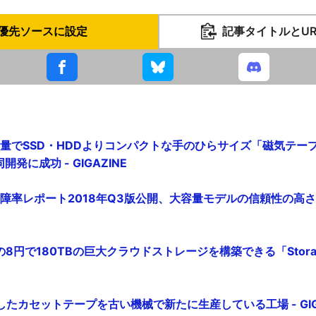
優先ソースに設定
記事タイトルとU
容量でSSD・HDDよりコンパクトな手のひらサイズ「磁気テー
発に成功 - GIGAZINE
故障率レポート2018年Q3版公開、大容量モデルの信頼性の高さが明
8円で180TBの巨大クラウドストレージを構築できる「Storage Po
たカセットテープを古い機械で新たに生産している工場 - GIGA