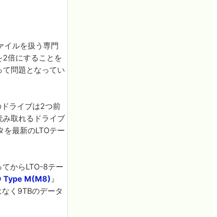
ァイルを扱う専門
を2倍にすることを
って問題となってい
のドライブは2つ前
読み取れるドライブ
を最新のLTOテー
てからLTO-8テー
O Type M(M8)
』
なく9TBのデータ