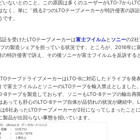
いないとのこと。この原因は多くのユーザーがLTO-7からLT
はなく、単に「残る2つのLTOテープメーカーが特許侵害の訴
うです。
の認証を受けたLTOテープメーカーは
富士フイルム
と
ソニー
の2
ープの製造シェアを担っている状況です。ところが、2016年に
関連の特許侵害で訴え、その後ソニーが富士フイルムを反訴する
TOテープドライブメーカーはLTO-8に対応したドライブを発
月まで富士フイルムとソニーのLTOテープを輸入禁止としました
O-8テープを製造しておらず、ソニーもLTO-8テープの輸出
あっても肝心のLTO-8テープ自体が品切れの状況が継続中。L
には6社あったLTOテープメーカーが2社になってしまったこと
に製品が出回らない事態を招いています。