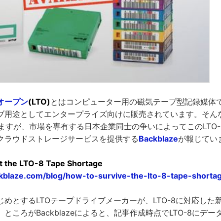
オープン
(LTO)
とはコンピューター用の磁気テープ型記録媒体
ブ用途としてエンタープライズ向けに販売されています。そんな
ますが、市場を専有する日本企業同士の争いによってこのLTO-
クラウドストレージサービスを提供する
Backblaze
が報じてい
t the LTO-8 Tape Shortage
kblaze.com/blog/how-to-survive-the-lto-8-tape-shorta
をはじめとするLTOテープドライブメーカーが、LTO-8に対応し
ところがBackblazeによると、記事作成時点でLTO-8にデ