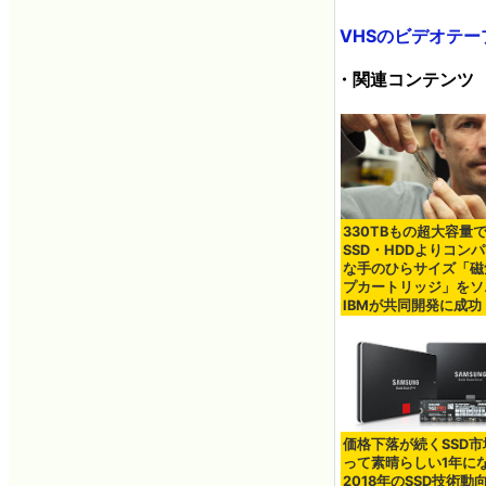
VHSのビデオテー
・関連コンテンツ
330TBもの超大容量
SSD・HDDよりコン
な手のひらサイズ「磁
プカートリッジ」をソ
IBMが共同開発に成功
価格下落が続くSSD市
って素晴らしい1年に
2018年のSSD技術動