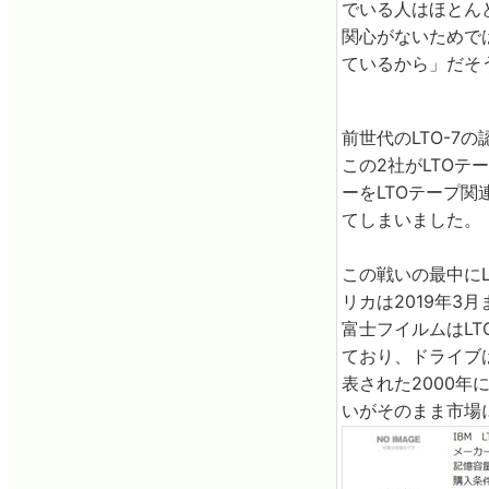
でいる人はほとんど
関心がないためで
ているから」だそ
前世代のLTO-7
この2社がLTOテ
ーをLTOテープ
てしまいました。
この戦いの最中にL
リカは2019年3
富士フイルムはLT
ており、ドライブは
表された2000年
いがそのまま市場