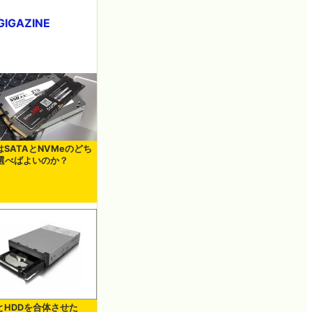
GAZINE
はSATAとNVMeのどち
選べばよいのか？
DとHDDを合体させた