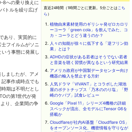
O-8への乗り換えに
直近24時間（1時間ごとに更新。5分ごとは
こち
訟バトルを繰り広げ
ら
）
植物由来素材使用のギリシャ発ゼロカロリ
ーコーラ「green cola」を飲んでみた、コ
カ・コーラとどう違うのか？
社であり、実質的に
人々の知能が徐々に低下する「逆フリン効
富士フイルムがソニ
果」とは？
という事態に発展し
ADHDの症状がある若者はそうでない若者
と音楽を聴く習慣が異なるという研究結果
アメリカ政府が中国製データセンター向け
表しましたが、アメ
機器の輸入を禁止する方針
。記事作成時点でも
人気ドラマ「VIVANT」とコラボした湖池
再開時期は不明だとし
屋のポテトチップス「乃木ののり塩」「野
崎のケバブ」試食レビュー
TOの第1世代が発
により、企業間の争
Google「Pixel 11」シリーズ4機種の詳細
スペックが流出、全モデルにTensor G6を
搭載か
Cloudflareが社内AI基盤「Cloudflare OS」
をオープンソース化、機密情報を守りなが