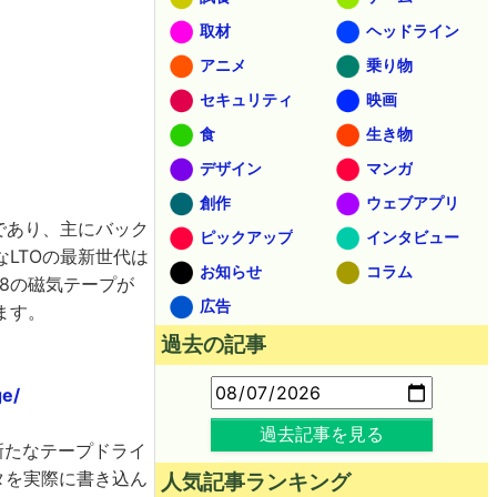
取材
ヘッドライン
アニメ
乗り物
セキュリティ
映画
食
生き物
デザイン
マンガ
創作
ウェブアプリ
であり、主にバック
ピックアップ
インタビュー
LTOの最新世代は
お知らせ
コラム
8の磁気テープが
広告
ます。
過去の記事
ge/
過去記事を見る
た新たなテープドライ
ータを実際に書き込ん
人気記事ランキング