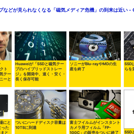
プなどが見られなくなる「磁気メディア危機」の到来は近い - GI
で
Huaweiが「SSDと磁気テー
ソニーがBlu-rayやMDの生
SSD
パクト
プのハイブリッドストレー
産を終了
らを
気テー
ジ」を開発中、速く・安く・
ニーと
長く保存可能
場にと
ついにハードディスク容量は
富士フイルムがインスタント
なった
10TBに到達
カメラ用フィルム「FP-
SS
向まと
100C」の販売をついに終了