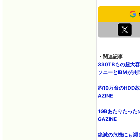
・関連記事
330TBもの超大
ソニーとIBMが共同開
約10万台のHDD
AZINE
1GBあたりたったの
GAZINE
絶滅の危機にも瀕し