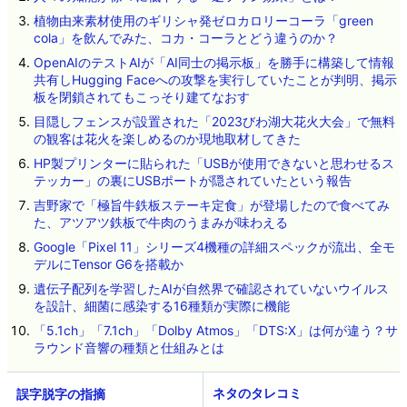
植物由来素材使用のギリシャ発ゼロカロリーコーラ「green
cola」を飲んでみた、コカ・コーラとどう違うのか？
OpenAIのテストAIが「AI同士の掲示板」を勝手に構築して情報
共有しHugging Faceへの攻撃を実行していたことが判明、掲示
板を閉鎖されてもこっそり建てなおす
目隠しフェンスが設置された「2023びわ湖大花火大会」で無料
の観客は花火を楽しめるのか現地取材してきた
HP製プリンターに貼られた「USBが使用できないと思わせるス
テッカー」の裏にUSBポートが隠されていたという報告
吉野家で「極旨牛鉄板ステーキ定食」が登場したので食べてみ
た、アツアツ鉄板で牛肉のうまみが味わえる
Google「Pixel 11」シリーズ4機種の詳細スペックが流出、全モ
デルにTensor G6を搭載か
遺伝子配列を学習したAIが自然界で確認されていないウイルス
を設計、細菌に感染する16種類が実際に機能
「5.1ch」「7.1ch」「Dolby Atmos」「DTS:X」は何が違う？サ
ラウンド音響の種類と仕組みとは
ネタのタレコミ