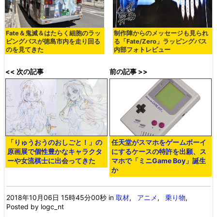
Fate＆鬼滅＆はたらく細胞のラッ
制作陣からのメッセージも見られ
ピングバスが徳島市内を走り回る
る「Fate/Zero」ラッピングバス
のを見てきた
内部フォトレビュー
<< 次の記事
前の記事 >>
「りゅうおうのおしごと！」の
任天堂がスマホをゲームボーイ
原画展で個性豊かなキャラクタ
にするケースの特許を出願、ス
ーや女流棋士に出会ってきた
マホで「ミニGame Boy」誕生
か
2018年10月06日 15時45分00秒
in
取材
,
アニメ
,
乗り物
,
Posted by logc_nt