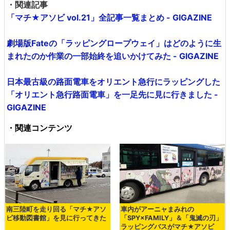
・関連記事
「マチ★アソビ vol.21」全記事一覧まとめ - GIGAZINE
劇場版Fateの「ラッピングロープウェイ」はどのように生
まれたのか作業の一部始終を追いかけてみた - GIGAZINE
日本最古級の路面電車をオリエント急行にラッピングした
「オリエント急行路面電車」を一足先に見に行きました -
GIGAZINE
・関連コンテンツ
南三陸町を走り回る「マチ★アソ
車内がアーニャまみれの
ビ移動図書館」を見に行ってきた
「SPY×FAMILY」＆「鬼滅の刃」
ラッピングバスがマチ★アソビ