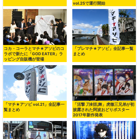
vol.25で運行開始
コカ・コーラとマチ★アソビのコ
「プレマチ★アソビ」全記事一覧
ラボで新たに「GOD EATER」ラ
まとめ
ッピング自販機が登場
「マチ★アソビ vol.21」全記事一
「活撃 刀剣乱舞」虎徹三兄弟が初
覧まとめ
披露された阿波おどりポスター
2017年新作発表