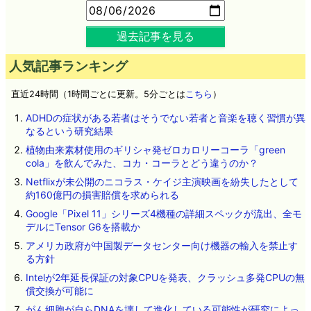
過去記事を見る
人気記事ランキング
直近24時間（1時間ごとに更新。5分ごとは
こちら
）
ADHDの症状がある若者はそうでない若者と音楽を聴く習慣が異
なるという研究結果
植物由来素材使用のギリシャ発ゼロカロリーコーラ「green
cola」を飲んでみた、コカ・コーラとどう違うのか？
Netflixが未公開のニコラス・ケイジ主演映画を紛失したとして
約160億円の損害賠償を求められる
Google「Pixel 11」シリーズ4機種の詳細スペックが流出、全モ
デルにTensor G6を搭載か
アメリカ政府が中国製データセンター向け機器の輸入を禁止す
る方針
Intelが2年延長保証の対象CPUを発表、クラッシュ多発CPUの無
償交換が可能に
がん細胞が自らDNAを壊して進化している可能性が研究によっ