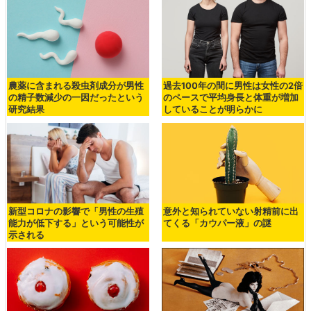
農薬に含まれる殺虫剤成分が男性
過去100年の間に男性は女性の2倍
の精子数減少の一因だったという
のペースで平均身長と体重が増加
研究結果
していることが明らかに
新型コロナの影響で「男性の生殖
意外と知られていない射精前に出
能力が低下する」という可能性が
てくる「カウパー液」の謎
示される