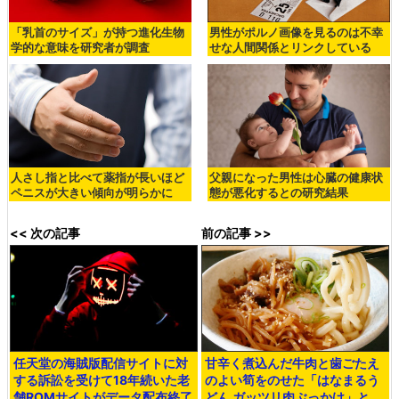
「乳首のサイズ」が持つ進化生物
男性がポルノ画像を見るのは不幸
学的な意味を研究者が調査
せな人間関係とリンクしている
人さし指と比べて薬指が長いほど
父親になった男性は心臓の健康状
ペニスが大きい傾向が明らかに
態が悪化するとの研究結果
<< 次の記事
前の記事 >>
任天堂の海賊版配信サイトに対
甘辛く煮込んだ牛肉と歯ごたえ
する訴訟を受けて18年続いた老
のよい筍をのせた「はなまるう
舗ROMサイトがデータ配布終了
どん ガッツリ肉ぶっかけ」と