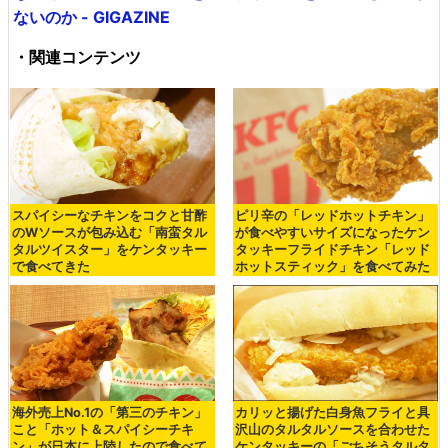
ないのか - GIGAZINE
・関連コンテンツ
スパイシーなチキンをコクと甘酢
ピリ辛の「レッドホットチキン」
のWソースが包み込む「南蛮タル
が食べやすいサイズになったケン
タルツイスター」をケンタッキー
タッキーフライドチキン「レッド
で食べてきた
ホットスティック」を食べてみた
海外売上No.1の「第三のチキン」
カリッと揚げた白身魚フライと具
こと「ホット＆スパイシーチキ
沢山のタルタルソースを合わせた
ン」が日本に上陸したので食べて
ケンタッキーの「ごちそうタルタ