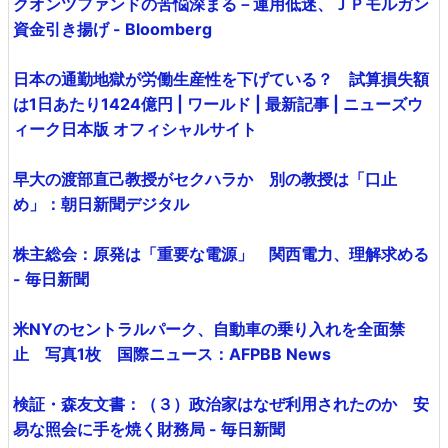
クオンツファンドの苦悩深まる－運用低迷、ＪＰモルガン
資金引き揚げ - Bloomberg
日本の通勤地獄が労働生産性を下げている？ 試算損失額
は1日あたり1424億円 | ワールド | 最新記事 | ニューズウ
ィーク日本版 オフィシャルサイト
早大の渡部直己教授がセクハラか 別の教授は「口止
め」：朝日新聞デジタル
株主総会：原発は「重要な電源」 関西電力、理解求める
- 毎日新聞
米NYのセントラルパーク、自動車の乗り入れを全面禁
止 写真1枚 国際ニュース：AFPBB News
検証・森友文書：（３）政治家はなぜ利用されたのか 安
易な照会に手を焼く財務局 - 毎日新聞