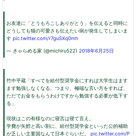
お友達に「とうもろこしありがとう」を伝えると同時に
どうしても猫の可愛さも伝えたい病が発生してしまいま
す
pic.twitter.com/r7guSXq0mh
— きゃらめる家 (@michiru522)
2018年6月25日
竹中平蔵「すべてを給付型奨学金にすれば大学生はます
ます勉強しなくなる。つまり、極端な言い方をすれば、
ただでお金をもらうわけですから勉強する必要が低下す
る」
現状はこの有様なのに寝言は寝て言え。
学費が矢鱈と高い割に、給付型奨学金といった公的補助
が乏しい主要国なんて日本ぐらいだ。
pic.twitter.com/P