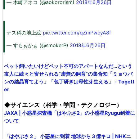
— 木崎アオコ (@aokororism)
2018年6月26日
ナス科の地上絵
pic.twitter.com/qZmPwcyA8f
— すもぉかぁ (@smokerP)
2018年6月26日
ペット飼いたいけどペット不可のアパートなんだ…という
友人に続々と寄せられる“虚無の飼育”の集合知「ミョウバ
ンの結晶育てよう」「包丁研ぎは母性芽生える」 - Togett
er
◆サイエンス（科学・学問・テクノロジー）
JAXA | 小惑星探査機「はやぶさ2」の小惑星Ryugu到着に
ついて
「はやぶさ２」 小惑星に到着 地球から３億キロ | NHKニ