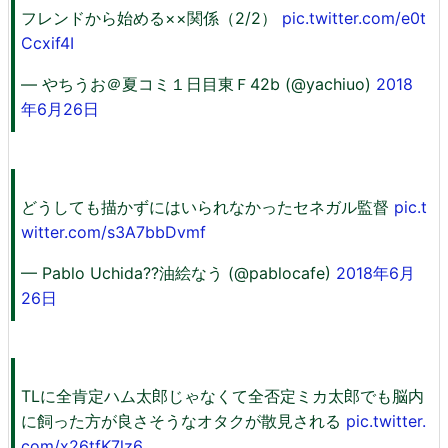
フレンドから始める××関係（2/2）
pic.twitter.com/e0t
Ccxif4I
— やちうお＠夏コミ１日目東Ｆ42b (@yachiuo)
2018
年6月26日
どうしても描かずにはいられなかったセネガル監督
pic.t
witter.com/s3A7bbDvmf
— Pablo Uchida??油絵なう (@pablocafe)
2018年6月
26日
TLに全肯定ハム太郎じゃなくて全否定ミカ太郎でも脳内
に飼った方が良さそうなオタクが散見される
pic.twitter.
com/x26tfK7lz6