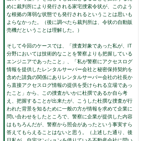
めに裁判所により発行される家宅捜索令状が、このよう
な根拠の薄弱な状態でも発行されるということは思いも
よらなかった。（後に調べたら裁判所は、令状の自動販
売機だということは理解した。）
そして今回のケースでは、「捜査対象であった私が、IT
分野においては技術的なことを警察よりも把握している
エンジニアであったこと」、「私が警察にアクセスログ
情報を提供したレンタルサーバー会社と秘密保持契約を
含めた請負の関係にありレンタルサーバー会社の社長か
ら直接アクセスログ情報の提供を受けられる立場であっ
たこと」から、この捜査がいかに杜撰であるか自ら考
え、把握することが出来たが、こうした杜撰な捜査が行
われた背景を知るために一般の方が情報を求めて企業に
問い合わせをしたところで、警察に企業が提供した内容
はもちろんだが、警察から照会があったという事実すら
答えてもらえることはないと思う。（上述した通り、後
日私が、自宅マンションを借りている不動産会社に問い