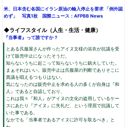
米、日本含む各国にイラン原油の輸入停止を要求 「例外認
めず」 写真1枚 国際ニュース：AFPBB News
◆ライフスタイル（人生・生活・健康）
『当事者』って誰ですか？
とある呉服屋さんが作ったアイヌ文様の浴衣が抗議を受
けて販売中止になったそうだ。
知らないうちに起こって知らないうちに鎮火していた。
まぁそれはいい。販売中止は呉服屋の判断でありそこに
異議を唱えるつもりはない。
気になったのは販売中止を求める人の多くが自身は『和
人』であると自認しており、
これは我々『和人』がアイヌの文化の盗用しているケー
スにあたり『アイヌ』に失礼だ、という理屈で抗議して
いた事である。
なかでも「当事者であるアイヌに許可を取るべき」と
か、