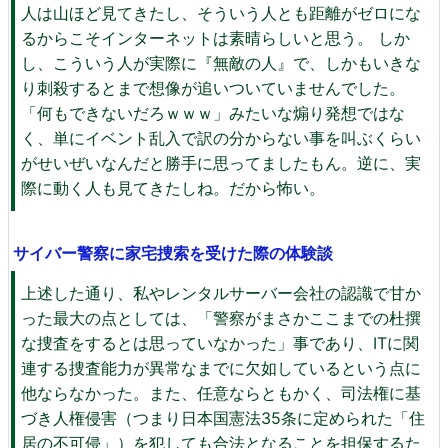
人は山ほど見てきたし、そういう人とも距離がゼロにな
るからこそインターネットは素晴らしいと思う。 しか
し、こういう人が実際に『無敵の人』で、しかもいきな
り刺殺するとまで想像が追いついていませんでした。
「何もできないだろｗｗｗ」みたいな煽り発想ではな
く、単にイベント乱入で訳の分からない事を叫ぶくらい
がせいぜいなんだと勝手に思ってましたもん。逆に、実
際に動く人も見てきたしね。だから怖い。
サイバー警察に家宅捜索を受けた際の体験談
上述した通り、私やレンタルサーバー会社の認識で甘か
った最大の点としては、「警察がまさかここまでの杜撰
な捜査をするとは思っていなかった」事であり、ITに関
連する捜査能力が異常なまでに欠如しているという点に
他ならなかった。また、任意ならともかく、司法権に基
づき人権侵害（つまり日本国憲法35条に定められた「住
居の不可侵」）を犯しても合法となることを担保するた