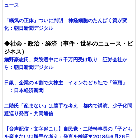
ュース
「眠気の正体」ついに判明 神経細胞のたんぱく質が変
化：朝日新聞デジタル
◆社会・政治・経済（事件・世界のニュース・ビ
ジネス）
細野豪志氏、衆院選中に５千万円受け取り 証券会社か
ら：朝日新聞デジタル
日銀、企業の４割で大株主 イオンなど５社で「筆頭」
：日本経済新聞
二階氏「産まない」は勝手な考え 都内で講演、少子化問
題巡り発言 - 共同通信
【音声配信・文字起こし】自民党・二階幹事長の「子ども
を産まないは勝手な考え」発言を検証▼2018年6月26日