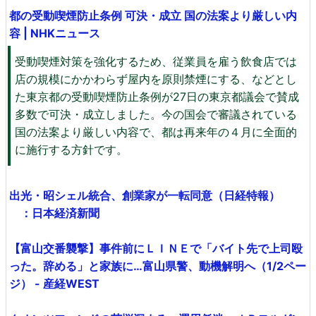
都の受動喫煙防止条例 可決・成立 国の法案より厳しい内
容 | NHKニュース
受動喫煙対策を強化するため、従業員を雇う飲食店では
店の規模にかかわらず屋内を原則禁煙にする、などとし
た東京都の受動喫煙防止条例が27日の東京都議会で賛成
多数で可決・成立しました。今の国会で審議されている
国の法案より厳しい内容で、都は再来年の４月に全面的
に施行する方針です。
出光・昭シェル統合、創業家が一転同意（日経特報）
：日本経済新聞
【富山交番襲撃】事件前にＬＩＮＥで「バイト先で上司殴
った。辞める」と家族に…富山県警、動機解明へ（1/2ペー
ジ） - 産経WEST