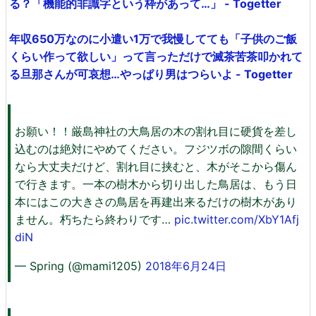
る？「機能的非識字という枠があって…」 - Togetter
年収650万なのに小遣い1万で我慢してても「子供のご飯
くらい作って欲しい」って言っただけで滅茶苦茶叩かれて
る旦那さんが可哀想…やっぱり男はつらいよ - Togetter
お願い！！厳島神社の大鳥居の木の割れ目に硬貨を差し
込むのは絶対にやめてください。フジツボの隙間くらい
なら大丈夫だけど、割れ目に挟むと、木がそこから傷ん
で行きます。一本の樹木から切り出した鳥居は、もう日
本にはこの大きさの鳥居を再建出来るだけの樹木があり
ません。朽ちたら終わりです…
pic.twitter.com/XbY1Afj
diN
— Spring (@mami1205)
2018年6月24日