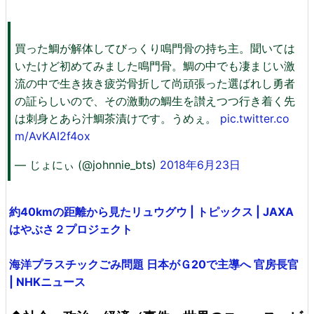
買った鯛が解体してびっくり鳴門骨の持ち主。聞いては
いたけど初めてみました鳴門骨。鯛の中でも凄まじい激
流の中で生き抜き疲労骨折して尚頑張った選ばれし勇者
の証らしいので、その激動の鯛生を讃えつつ行き着く先
は刺身とあら汁鯛茶漬けです。うめぇ。
pic.twitter.co
m/AvKAI2f4ox
— じょにぃ (@johnnie_bts)
2018年6月23日
約40kmの距離から見たリュウグウ | トピックス | JAXA
はやぶさ２プロジェクト
海洋プラスチックごみ問題 日本がＧ20で主導へ 官房長官
| NHKニュース