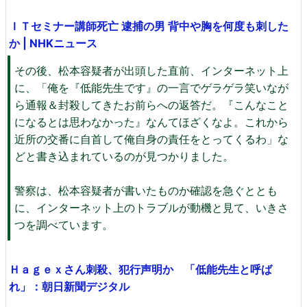
ＩＴセミナー講師死亡 逮捕の男 背中や胸を何度も刺した
か | NHKニュース
その後、松本容疑者が出頭した直前、インターネット上
に、「俺を『低能先生です』の一言でゲラゲラ笑いなが
ら通報＆封殺してきたお前らへの返答だ。『こんなこと
になるとは思わなかった』なんてほざくなよ。これから
近所の交番に自首して俺自身の責任をとってくるわ」な
どと書き込まれているのが見つかりました。
警察は、松本容疑者が書いたものか確認を急ぐととも
に、インターネット上のトラブルが動機と見て、いきさ
つを調べています。
Ｈａｇｅｘさん刺殺、犯行声明か 「低能先生と呼ば
れ」：朝日新聞デジタル