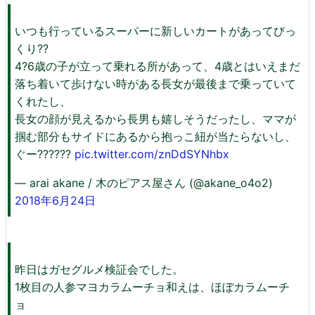
いつも行っているスーパーに新しいカートがあってびっ
くり??
4?6歳の子が立って乗れる所があって、4歳とはいえまだ
落ち着いて歩けない時がある長女が最後まで乗っていて
くれたし、
長女の顔が見えるから長男も嬉しそうだったし、ママが
掴む部分もサイドにあるから抱っこ紐が当たらないし、
ぐー??????
pic.twitter.com/znDdSYNhbx
— arai akane / 木のピアス屋さん (@akane_o4o2)
2018年6月24日
昨日はガセグルメ検証会でした。
1枚目の人参マヨカラムーチョ和えは、ほぼカラムーチ
ョ