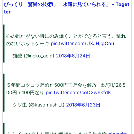
びっくり「驚異の技術!」「永遠に見ていられる」 - Toget
ter
心の乱れがない時にのみ焼くことができると言う、乱れ
のないホットケーキ
pic.twitter.com/UXJHjIgCou
— 猫酸 (@neko_acid)
2018年6月24日
５年間コツコツ貯めた500円玉貯金を解放 総額1,126,5
00円＋100円なり
pic.twitter.com/coD2w6kfdK
— クソ虫 (@kusomushi_t)
2018年6月23日
あくび１つで人を幸せな気持ちにさせる生き物
pic.twitt