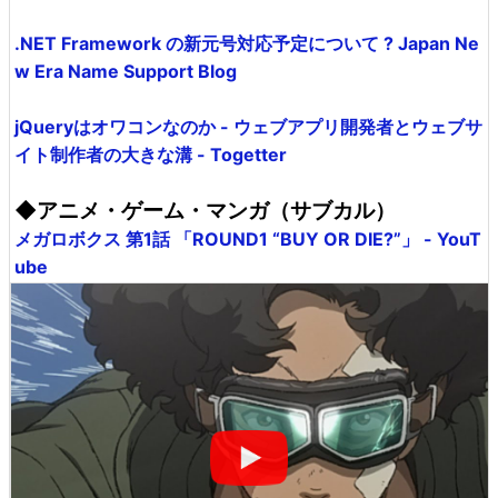
.NET Framework の新元号対応予定について ? Japan Ne
w Era Name Support Blog
jQueryはオワコンなのか - ウェブアプリ開発者とウェブサ
イト制作者の大きな溝 - Togetter
◆アニメ・ゲーム・マンガ（サブカル）
メガロボクス 第1話 「ROUND1 “BUY OR DIE?”」 - YouT
ube