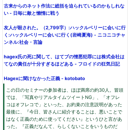
古来からのネット作法に総括を迫られているのかもしれな
い - 日毎に敵と懶惰に戦う
友人が殺された。（2,799字）:ハックルベリーに会いに行
く:ハックルベリーに会いに行く(岩崎夏海) - ニコニコチャ
ンネル:社会・言論
hagex氏の死に関して、はてブの憎悪犯罪には株式会社は
てなの責任が十分すぎるほどある - フロイドの狂気日記
Hagexに聞けなかった正義 - kotobato
この日のセミナーの参加者は、ほぼ満席の約30人。冒頭
では、「写真やリアルタイムツイートNG」、「オフレ
コはオフレコで」といった、お約束の注意説明があった
最後に、『今日、皆さんに紹介することは、悪いことで
はなく正義のために使ってください』というひと言があ
った。『正義だなんて、らしくないことをいうものだ