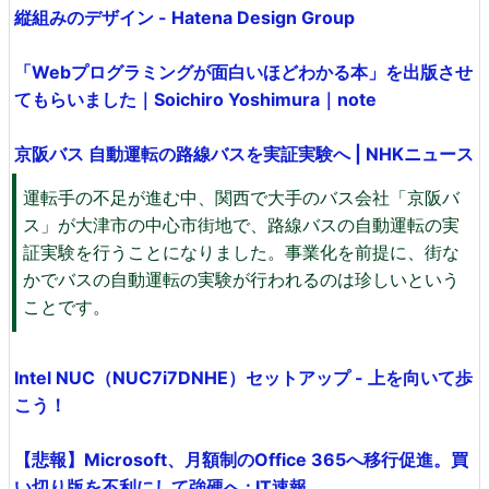
縦組みのデザイン - Hatena Design Group
「Webプログラミングが面白いほどわかる本」を出版させ
てもらいました｜Soichiro Yoshimura｜note
京阪バス 自動運転の路線バスを実証実験へ | NHKニュース
運転手の不足が進む中、関西で大手のバス会社「京阪バ
ス」が大津市の中心市街地で、路線バスの自動運転の実
証実験を行うことになりました。事業化を前提に、街な
かでバスの自動運転の実験が行われるのは珍しいという
ことです。
Intel NUC（NUC7i7DNHE）セットアップ - 上を向いて歩
こう！
【悲報】Microsoft、月額制のOffice 365へ移行促進。買
い切り版を不利にして強硬へ : IT速報