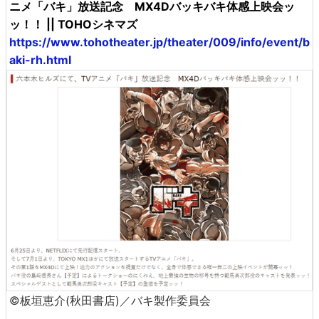
ニメ「バキ」放送記念 MX4Dバッキバキ体感上映会ッ
ッ！！ || TOHOシネマズ
https://www.tohotheater.jp/theater/009/info/event/b
aki-rh.html
©板垣恵介(秋田書店)／バキ製作委員会