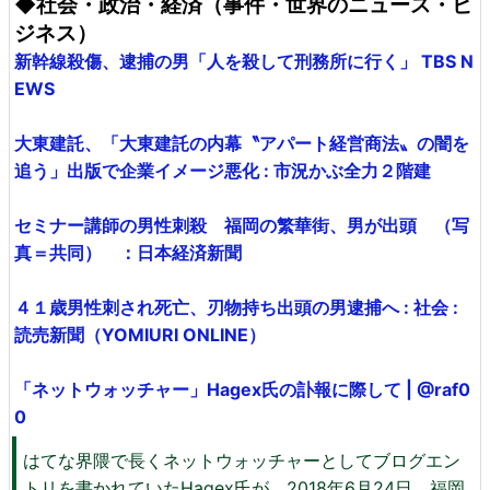
◆社会・政治・経済（事件・世界のニュース・ビ
ジネス）
新幹線殺傷、逮捕の男「人を殺して刑務所に行く」 TBS N
EWS
大東建託、「大東建託の内幕〝アパート経営商法〟の闇を
追う」出版で企業イメージ悪化 : 市況かぶ全力２階建
セミナー講師の男性刺殺 福岡の繁華街、男が出頭 （写
真＝共同） ：日本経済新聞
４１歳男性刺され死亡、刃物持ち出頭の男逮捕へ : 社会 :
読売新聞（YOMIURI ONLINE）
「ネットウォッチャー」Hagex氏の訃報に際して | @raf0
0
はてな界隈で長くネットウォッチャーとしてブログエン
トリを書かれていたHagex氏が、2018年6月24日、福岡