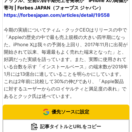
アップル、空前の四半期売上を発表か iPhone Xの高値が
寄与 | Forbes JAPAN（フォーブス ジャパン）
https://forbesjapan.com/articles/detail/19558
今期の実績についてティム・クックCEOはリリースの中で
「Appleの歴史の中で最も売上規模の大きい四半期になっ
た。iPhone Xは我々の予測を上回り、2017年11月に出荷が
開始されて以来、毎週最もよく売れた端末となった」と、
好調だった実績を語っています。また、実際に使用されて
いる台数を示す「インストールベース」の端末数が2018年
1月には13億台に達していることを明らかにしています。
これは2年前に比較して30%の伸びであり、「Apple製品
に対するユーザーからのロイヤルティと満足度の表れ」で
あるとクック氏は述べています。
優先ソースに設定
記事タイトルとURLをコピー