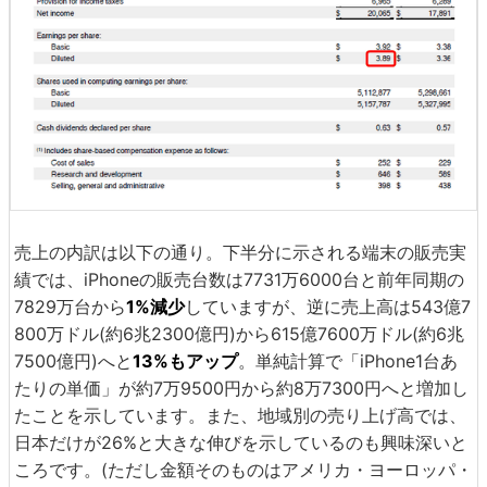
売上の内訳は以下の通り。下半分に示される端末の販売実
績では、iPhoneの販売台数は7731万6000台と前年同期の
7829万台から
1%減少
していますが、逆に売上高は543億7
800万ドル(約6兆2300億円)から615億7600万ドル(約6兆
7500億円)へと
13%もアップ
。単純計算で「iPhone1台あ
たりの単価」が約7万9500円から約8万7300円へと増加し
たことを示しています。また、地域別の売り上げ高では、
日本だけが26%と大きな伸びを示しているのも興味深いと
ころです。(ただし金額そのものはアメリカ・ヨーロッパ・