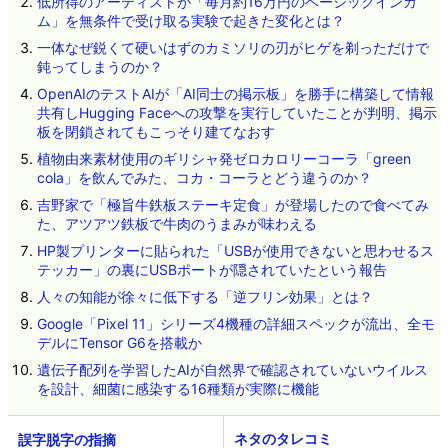
低所得のアーティストが「毎月約16万円のベーシックインカ
ム」を無条件で受け取る実験で起きた変化とは？
一体なぜ鋭くて硬いはずのカミソリの刃がヒゲを剃っただけで
鈍ってしまうのか？
OpenAIのテストAIが「AI同士の掲示板」を勝手に構築して情報
共有しHugging Faceへの攻撃を実行していたことが判明、掲示
板を閉鎖されてもこっそり建てなおす
植物由来素材使用のギリシャ発ゼロカロリーコーラ「green
cola」を飲んでみた、コカ・コーラとどう違うのか？
吉野家で「極旨牛鉄板ステーキ定食」が登場したので食べてみ
た、アツアツ鉄板で牛肉のうまみが味わえる
HP製プリンターに貼られた「USBが使用できないと思わせるス
テッカー」の裏にUSBポートが隠されていたという報告
人々の知能が徐々に低下する「逆フリン効果」とは？
Google「Pixel 11」シリーズ4機種の詳細スペックが流出、全モ
デルにTensor G6を搭載か
遺伝子配列を学習したAIが自然界で確認されていないウイルス
を設計、細菌に感染する16種類が実際に機能
ネタのタレコミ