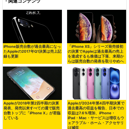
・関連コンテンツ
iPhone販売台数が過去最高になっ
「iPhone XS」シリーズ発売後初
たAppleの2017年Q1決算は売上記
の決算でAppleは過去最高の売上
録も更新
を達成するも株価は下落、来期か
らは販売台数の発表を取りやめへ
Appleが2018年第2四半期の決算
Appleが2024年第4四半期決算で
発表、発売以来すべての週で販売
過去最高の収益を報告、日本での
台数トップに「iPhone X」が君臨
収益は7.6％増加、iPhone・
している
iPad・Mac・サービスは増収もウ
ェアラブル・ホーム・アクセサリ
は減収