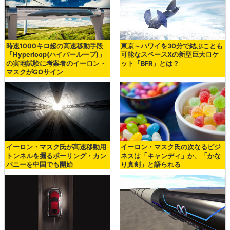
時速1000キロ超の高速移動手段
東京～ハワイを30分で結ぶことも
「Hyperloop(ハイパーループ)」
可能なスペースXの新型巨大ロケ
の実地試験に考案者のイーロン・
ット「BFR」とは？
マスクがGOサイン
イーロン・マスク氏が高速移動用
イーロン・マスク氏の次なるビジ
トンネルを掘るボーリング・カン
ネスは「キャンディ」か、「かな
パニーを中国でも開始
り真剣」と語られる