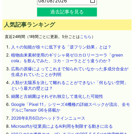
過去記事を見る
人気記事ランキング
直近24時間（1時間ごとに更新。5分ごとは
こちら
）
人々の知能が徐々に低下する「逆フリン効果」とは？
植物由来素材使用のギリシャ発ゼロカロリーコーラ「green
cola」を飲んでみた、コカ・コーラとどう違うのか？
広島の原爆によってこれまで知られていなかった多成分合金が
生成されていたことが判明
人類が太陽系を決して離れることができない「何もない空間」
という最大の壁とは？
細菌と古細菌はそれぞれ独立して進化した可能性
Google「Pixel 11」シリーズ4機種の詳細スペックが流出、全モ
デルにTensor G6を搭載か
2026年8月6日のヘッドラインニュース
Microsoftが従業員によるAI利用を制限する動きに出る