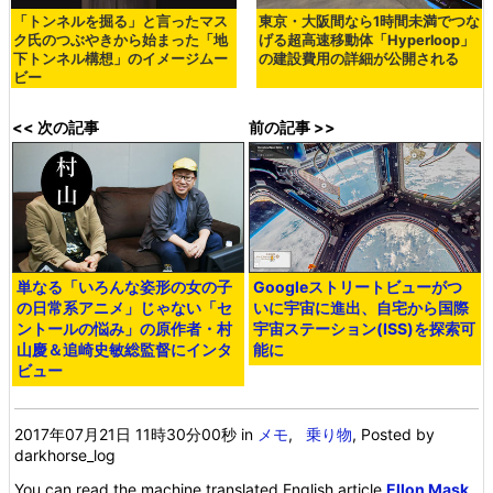
「トンネルを掘る」と言ったマス
東京・大阪間なら1時間未満でつな
ク氏のつぶやきから始まった「地
げる超高速移動体「Hyperloop」
下トンネル構想」のイメージムー
の建設費用の詳細が公開される
ビー
<< 次の記事
前の記事 >>
単なる「いろんな姿形の女の子
Googleストリートビューがつ
の日常系アニメ」じゃない「セ
いに宇宙に進出、自宅から国際
ントールの悩み」の原作者・村
宇宙ステーション(ISS)を探索可
山慶＆追崎史敏総監督にインタ
能に
ビュー
2017年07月21日 11時30分00秒
in
メモ
,
乗り物
, Posted by
darkhorse_log
You can read the machine translated English article
Ellon Mask