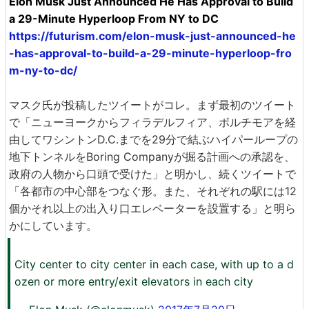
Elon Musk Just Announced He Has Approval to Build
a 29-Minute Hyperloop From NY to DC
https://futurism.com/elon-musk-just-announced-he
-has-approval-to-build-a-29-minute-hyperloop-fro
m-ny-to-dc/
マスク氏が投稿したツイートがコレ。まず最初のツイート
で「ニューヨークからフィラデルフィア、ボルチモアを経
由してワシントンD.C.までを29分で結ぶハイパーループの
地下トンネルをBoring Companyが掘る計画への承認を、
政府の人物から口頭で受けた」と明かし、続くツイートで
「各都市の中心部をつなぐ形。また、それぞれの駅には12
個かそれ以上の出入り口エレベーターを設置する」と明ら
かにしています。
City center to city center in each case, with up to a d
ozen or more entry/exit elevators in each city