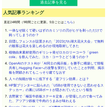
過去記事を見る
人気記事ランキング
直近24時間（1時間ごとに更新。5分ごとは
こちら
）
一体なぜ鋭くて硬いはずのカミソリの刃がヒゲを剃っただけで
鈍ってしまうのか？
目隠しフェンスが設置された「2023びわ湖大花火大会」で無料
の観客は花火を楽しめるのか現地取材してきた
植物由来素材使用のギリシャ発ゼロカロリーコーラ「green
cola」を飲んでみた、コカ・コーラとどう違うのか？
OpenAIのテストAIが「AI同士の掲示板」を勝手に構築して情報
共有しHugging Faceへの攻撃を実行していたことが判明、掲示
板を閉鎖されてもこっそり建てなおす
人々の知能が徐々に低下する「逆フリン効果」とは？
HP製プリンターに貼られた「USBが使用できないと思わせるス
テッカー」の裏にUSBポートが隠されていたという報告
吉野家で「極旨牛鉄板ステーキ定食」が登場したので食べてみ
た、アツアツ鉄板で牛肉のうまみが味わえる