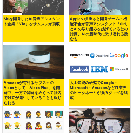
Siriを開発したAI音声アシスタン
Appleの慎重さと開発チームの機
ト企業「Viv」をサムスンが買収
能不全が音声アシスタント「Siri」
とAIの取り組みを妨げているとの
指摘、AIの新時代に乗り遅れる懸
念も
Amazonが有料版サブスクの
人工知能の研究でGoogle・
Alexaとして「Alexa Plus」を開
Microsoft・AmazonなどIT業界
発中、一方で開発をめぐって社内
のビックネームが強力タッグを結
で対立が発生していることも報じ
成
られる