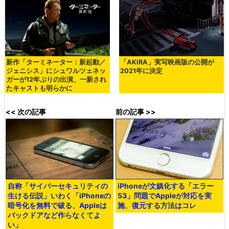
新作「ターミネーター：新起動／
「AKIRA」実写映画版の公開が
ジェニシス」にシュワルツェネッ
2021年に決定
ガーが12年ぶりの出演、一新され
たキャストも明らかに
<< 次の記事
前の記事 >>
自称「サイバーセキュリティの
iPhoneが文鎮化する「エラー
生ける伝説」いわく「iPhoneの
53」問題でAppleが対応を実
暗号化を無料で破る、Appleは
施、復元する方法はコレ
バックドアなど作らなくてよ
い」