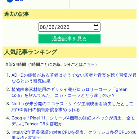
過去の記事
過去記事を見る
人気記事ランキング
直近24時間（1時間ごとに更新。5分ごとは
こちら
）
ADHDの症状がある若者はそうでない若者と音楽を聴く習慣が異
なるという研究結果
植物由来素材使用のギリシャ発ゼロカロリーコーラ「green
cola」を飲んでみた、コカ・コーラとどう違うのか？
Netflixが未公開のニコラス・ケイジ主演映画を紛失したとして
約160億円の損害賠償を求められる
Google「Pixel 11」シリーズ4機種の詳細スペックが流出、全モ
デルにTensor G6を搭載か
Intelが2年延長保証の対象CPUを発表、クラッシュ多発CPUの無
償交換が可能に