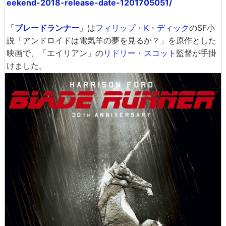
eekend-2018-release-date-1201705051/
「
ブレードランナー
」は
フィリップ・K・ディック
のSF小
説「アンドロイドは電気羊の夢を見るか？」を原作とした
映画で、「エイリアン」の
リドリー・スコット
監督が手掛
けました。