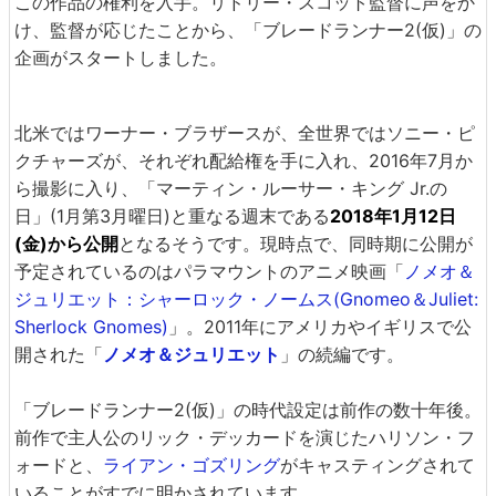
この作品の権利を入手。リドリー・スコット監督に声をか
け、監督が応じたことから、「ブレードランナー2(仮)」の
企画がスタートしました。
北米ではワーナー・ブラザースが、全世界ではソニー・ピ
クチャーズが、それぞれ配給権を手に入れ、2016年7月か
ら撮影に入り、「マーティン・ルーサー・キング Jr.の
日」(1月第3月曜日)と重なる週末である
2018年1月12日
(金)から公開
となるそうです。現時点で、同時期に公開が
予定されているのはパラマウントのアニメ映画「
ノメオ＆
ジュリエット：シャーロック・ノームス(Gnomeo＆Juliet:
Sherlock Gnomes)
」。2011年にアメリカやイギリスで公
開された「
ノメオ＆ジュリエット
」の続編です。
「ブレードランナー2(仮)」の時代設定は前作の数十年後。
前作で主人公のリック・デッカードを演じたハリソン・フ
ォードと、
ライアン・ゴズリング
がキャスティングされて
いることがすでに明かされています。