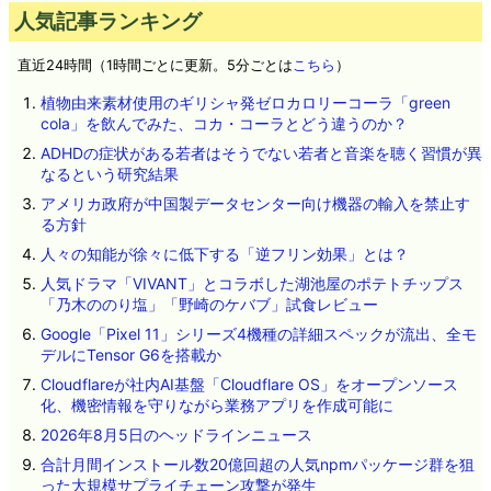
人気記事ランキング
直近24時間（1時間ごとに更新。5分ごとは
こちら
）
植物由来素材使用のギリシャ発ゼロカロリーコーラ「green
cola」を飲んでみた、コカ・コーラとどう違うのか？
ADHDの症状がある若者はそうでない若者と音楽を聴く習慣が異
なるという研究結果
アメリカ政府が中国製データセンター向け機器の輸入を禁止す
る方針
人々の知能が徐々に低下する「逆フリン効果」とは？
人気ドラマ「VIVANT」とコラボした湖池屋のポテトチップス
「乃木ののり塩」「野崎のケバブ」試食レビュー
Google「Pixel 11」シリーズ4機種の詳細スペックが流出、全モ
デルにTensor G6を搭載か
Cloudflareが社内AI基盤「Cloudflare OS」をオープンソース
化、機密情報を守りながら業務アプリを作成可能に
2026年8月5日のヘッドラインニュース
合計月間インストール数20億回超の人気npmパッケージ群を狙
った大規模サプライチェーン攻撃が発生