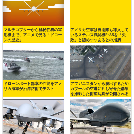
マルチコプターから極秘任務の軍
アメリカ空軍は自衛隊も導入して
用機まで、アニメで見る「ドロー
いるステルス戦闘機F-35を「失
ンの歴史」
敗」と認めつつあるとの指摘
ドローンボート部隊の性能をアメ
アフガニスタンから脱出するため
リカ海軍が沿岸防衛でテスト
カブールの空港に押し寄せた群衆
を撮影した衛星写真が公開される