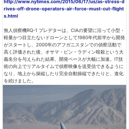
http://www.nytimes.com/2015/06/17/us/as-stress-d
rives-off-drone-operators-air-force-must-cut-flight
s.html
無人偵察機RQ-1 プレデターは、CIAの要望に沿って小型・
軽量かつ目立たないドローンとして1980年代前半から開発
がスタートし、2000年のアフガニスタンでの偵察活動で
高く評価された後、オサマ・ビン・ラディン暗殺という大
義名分を与えられた結果、開発ペースが大幅に加速。IT技
術の向上でリアルタイムで偵察映像を送受信できるように
なり、地上から操縦したり完全自動操縦できたりと、進化
を続けました。