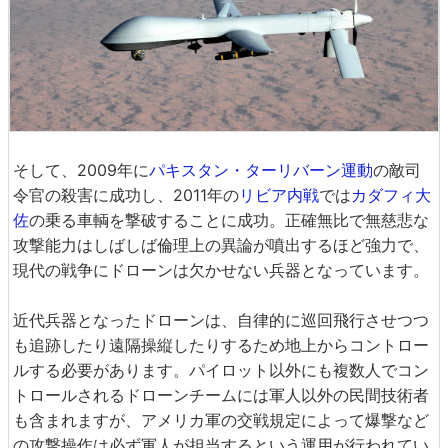
そして、2009年に
パキスタン・ターリバーン運動
の敵司
令官の殺害に成功し、2011年の
リビア内戦
では
カダフィ大
佐
の乗る車輌を撃破することに成功。正確無比で無慈悲な
攻撃能力はしばしば倫理上の異論が噴出するほど強力で、
現代の戦争にドローンは欠かせない兵器となっています。
近代兵器となったドローンは、自律的に巡回飛行させつつ
も追跡したり遠隔操縦したりするため地上からコントロー
ルする必要があります。パイロット以外にも複数人でコン
トロールされるドローンチームには軍人以外の民間技術者
も含まれますが、アメリカ軍の交戦規定によって爆撃など
の攻撃操作は必ず軍人が担当するという運用が行われてい