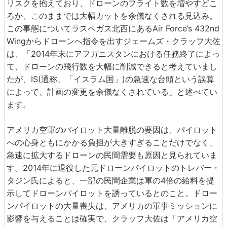
リスクを抱えており、ドローンのフライト数を増やすどこ
ろか、このままでは大幅カットを余儀なくされる見込み。
この事態についてラスベガス北西にあるAir Force’s 432nd
Wingからドローンへ指令を出すジェームズ・クラッフ大佐
は、「2014年末にアフガニスタンにおける任務終了によっ
て、ドローンの飛行数を大幅に削減できると考えていまし
たが、IS(通称、「イスラム国」)の急速な台頭という誤算
によって、計画の変更を余儀なくされている」と述べてい
ます。
アメリカ空軍のパイロット大量離脱の要因は、パイロット
への心身ともにかかる負担が大きすぎることだけでなく、
急速に拡大するドローンの民間需要も原因と見られていま
す。2014年に退役した元ドローンパイロットのトレバー・
タジン氏によると、一部の民間企業は軍の4倍の給料を提
示してドローンパイロットを誘っているとのこと。ドロー
ンパイロットの大量喪失は、アメリカの軍事ミッションに
影響を与えることは確実で、クラッフ大佐は「アメリカ空