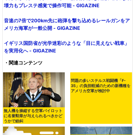
壊力もプレステ感覚で操作可能 - GIGAZINE
音速の7倍で200km先に砲弾を撃ち込めるレールガンをア
メリカ海軍が一般公開 - GIGAZINE
イギリス国防省が光学迷彩のような「目に見えない戦車」
を実用化へ - GIGAZINE
・関連コンテンツ
問題の多いステルス戦闘機「F-
35」の負担軽減のための新機種を
アメリカ空軍が検討中
無人機を操縦する空軍パイロット
に名誉勲章が与えられるべきかど
うかで紛糾