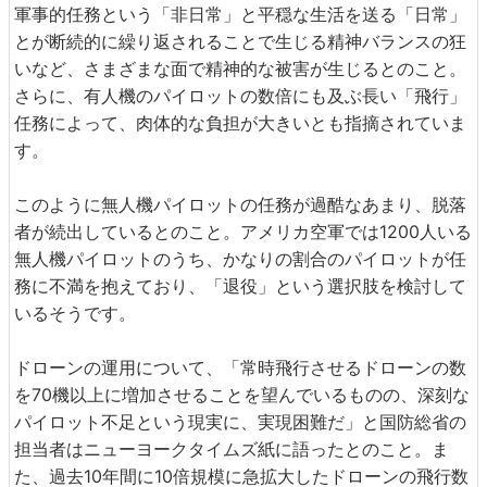
軍事的任務という「非日常」と平穏な生活を送る「日常」
とが断続的に繰り返されることで生じる精神バランスの狂
いなど、さまざまな面で精神的な被害が生じるとのこと。
さらに、有人機のパイロットの数倍にも及ぶ長い「飛行」
任務によって、肉体的な負担が大きいとも指摘されていま
す。
このように無人機パイロットの任務が過酷なあまり、脱落
者が続出しているとのこと。アメリカ空軍では1200人いる
無人機パイロットのうち、かなりの割合のパイロットが任
務に不満を抱えており、「退役」という選択肢を検討して
いるそうです。
ドローンの運用について、「常時飛行させるドローンの数
を70機以上に増加させることを望んでいるものの、深刻な
パイロット不足という現実に、実現困難だ」と国防総省の
担当者はニューヨークタイムズ紙に語ったとのこと。ま
た、過去10年間に10倍規模に急拡大したドローンの飛行数