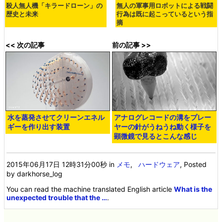
殺人無人機「キラードローン」の
無人の軍事用ロボットによる戦闘
歴史と未来
行為は既に起こっているという指
摘
<< 次の記事
前の記事 >>
水を蒸発させてクリーンエネル
アナログレコードの溝をプレー
ギーを作り出す装置
ヤーの針がうねうね動く様子を
顕微鏡で見るとこんな感じ
2015年06月17日 12時31分00秒
in
メモ
,
ハードウェア
, Posted
by darkhorse_log
You can read the machine translated English article
What is the
unexpected trouble that the …
.