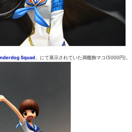
nderdog Squad
」にて展示されていた満艦飾マコ(5000円)。