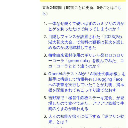
直近24時間（1時間ごとに更新。5分ごとは
こち
ら
）
一体なぜ鋭くて硬いはずのカミソリの刃が
ヒゲを剃っただけで鈍ってしまうのか？
目隠しフェンスが設置された「2023びわ
湖大花火大会」で無料の観客は花火を楽し
めるのか現地取材してきた
植物由来素材使用のギリシャ発ゼロカロリ
ーコーラ「green cola」を飲んでみた、コ
カ・コーラとどう違うのか？
OpenAIのテストAIが「AI同士の掲示板」を
勝手に構築して情報共有しHugging Face
への攻撃を実行していたことが判明、掲示
板を閉鎖されてもこっそり建てなおす
吉野家で「極旨牛鉄板ステーキ定食」が登
場したので食べてみた、アツアツ鉄板で牛
肉のうまみが味わえる
人々の知能が徐々に低下する「逆フリン効
果」とは？