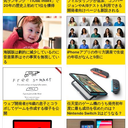
気ランキング「TIOBE Index」で
フィルタリングが追加、コンバー
20年の歴史上初めて1位を獲得
ジョンやA/Bテストも利用できる
開発者向けページも新設される
海賊版は劇的に減少しているのに
iPhoneアプリの作り方講座で生徒
音楽業界はその事実を無視してい
の年収がなんと5倍に
る
ウェブ開発者が6歳の息子とコラ
任天堂のゲーム機のうち発売初年
ボしてゲームを作成する様子を公
度に最も成功を収めたのは？
開
Nintendo Switch 2はどうなる？