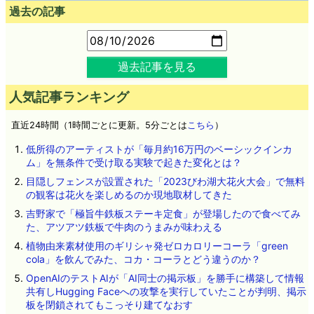
過去の記事
過去記事を見る
人気記事ランキング
直近24時間（1時間ごとに更新。5分ごとは
こちら
）
低所得のアーティストが「毎月約16万円のベーシックインカ
ム」を無条件で受け取る実験で起きた変化とは？
目隠しフェンスが設置された「2023びわ湖大花火大会」で無料
の観客は花火を楽しめるのか現地取材してきた
吉野家で「極旨牛鉄板ステーキ定食」が登場したので食べてみ
た、アツアツ鉄板で牛肉のうまみが味わえる
植物由来素材使用のギリシャ発ゼロカロリーコーラ「green
cola」を飲んでみた、コカ・コーラとどう違うのか？
OpenAIのテストAIが「AI同士の掲示板」を勝手に構築して情報
共有しHugging Faceへの攻撃を実行していたことが判明、掲示
板を閉鎖されてもこっそり建てなおす