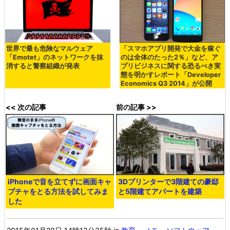
世界で最も危険なマルウェア
「スマホアプリ開発で大金を稼ぐ
「Emotet」のネットワークを抹
のは全体のたった2％」など、ア
消すると警察組織が発表
プリビジネスに関する恐るべき実
態を明かすレポート「Developer
Economics Q3 2014」が公開
<< 次の記事
前の記事 >>
iPhoneで音を立てずに画面キャ
3Dプリンターで3階建ての豪邸
プチャをとる方法を試してみま
と5階建てアパートを建築
した