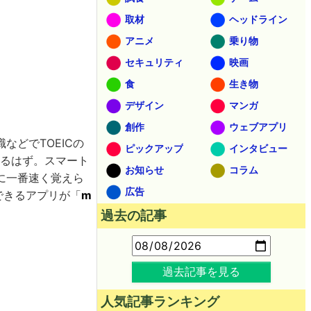
取材
ヘッドライン
アニメ
乗り物
セキュリティ
映画
食
生き物
デザイン
マンガ
創作
ウェブアプリ
どでTOEICの
ピックアップ
インタビュー
いるはず。スマート
お知らせ
コラム
に一番速く覚えら
広告
できるアプリが「
m
過去の記事
過去記事を見る
人気記事ランキング