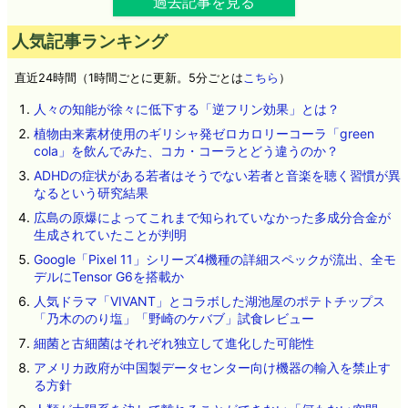
過去記事を見る
人気記事ランキング
直近24時間（1時間ごとに更新。5分ごとは
こちら
）
人々の知能が徐々に低下する「逆フリン効果」とは？
植物由来素材使用のギリシャ発ゼロカロリーコーラ「green
cola」を飲んでみた、コカ・コーラとどう違うのか？
ADHDの症状がある若者はそうでない若者と音楽を聴く習慣が異
なるという研究結果
広島の原爆によってこれまで知られていなかった多成分合金が
生成されていたことが判明
Google「Pixel 11」シリーズ4機種の詳細スペックが流出、全モ
デルにTensor G6を搭載か
人気ドラマ「VIVANT」とコラボした湖池屋のポテトチップス
「乃木ののり塩」「野崎のケバブ」試食レビュー
細菌と古細菌はそれぞれ独立して進化した可能性
アメリカ政府が中国製データセンター向け機器の輸入を禁止す
る方針