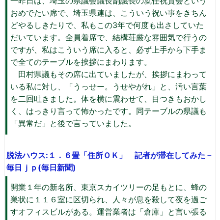
一昨日は、埼玉の県議会議長副議長の就任祝賀会という
おめでたい席で、埼玉県連は、こういう祝い事をきちん
どやるしきたりで、私もこの3年で何度も出さしていた
だいています。全員着席で、結構荘厳な雰囲気で行うの
ですが、私はこういう席に入ると、必ず上手から下手ま
で全てのテーブルを挨拶にまわります。
田村県議もその席に出ていましたが、挨拶にまわって
いる私に対し、「うっせー。うせやがれ」と、汚い言葉
を二回吐きました。体を横に震わせて、目つきもおかし
く、はっきり言って怖かったです。同テーブルの県議も
「異常だ」と後で言っていました。
脱法ハウス:１．６畳「住所ＯＫ」 記者が滞在してみた－
毎日ｊｐ(毎日新聞)
開業１年の新名所、東京スカイツリーの足もとに、蜂の
巣状に１１６室に区切られ、人々が息を殺して夜を過ご
すオフィスビルがある。運営業者は「倉庫」と言い張る