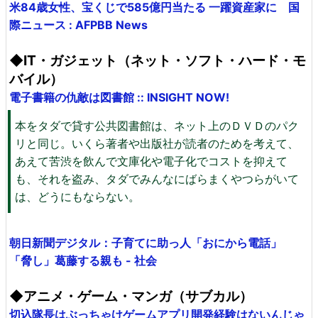
米84歳女性、宝くじで585億円当たる 一躍資産家に 国
際ニュース : AFPBB News
◆IT・ガジェット（ネット・ソフト・ハード・モ
バイル）
電子書籍の仇敵は図書館 :: INSIGHT NOW!
本をタダで貸す公共図書館は、ネット上のＤＶＤのパク
リと同じ。いくら著者や出版社が読者のためを考えて、
あえて苦渋を飲んで文庫化や電子化でコストを抑えて
も、それを盗み、タダでみんなにばらまくやつらがいて
は、どうにもならない。
朝日新聞デジタル：子育てに助っ人「おにから電話」
「脅し」葛藤する親も - 社会
◆アニメ・ゲーム・マンガ（サブカル）
切込隊長はぶっちゃけゲームアプリ開発経験はないんじゃ