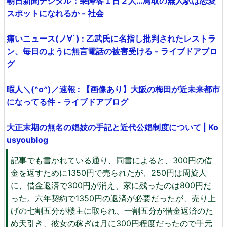
朝日新聞デジタル：乗降客１日２人…鳥取の無人駅は恋愛
スポットになれるか - 社会
痛いニュース(ノ∀`) : 乙武氏に名指し批判されたレストラ
ン、毎日のように無言電話の被害受ける - ライブドアブロ
グ
暇人＼(^o^)／速報 : 【画像あり】大阪の梅田が近未来都市
になってる件 - ライブドアブログ
大正末期の無名の娼妓の手記と近代公娼制度について | Ko
usyoublog
記事でも書かれている通り、同書によると、300円の借
金を返すために1350円で売られたが、250円は周旋人
に、借金返済で300円が消え、家に残ったのは800円だ
った。六年契約で1350円の返済が必要だったが、売り上
げの七割五分が楼主に取られ、一割五分が借金返済のた
め天引き、彼女の稼ぎは月に300円程度だったので手元