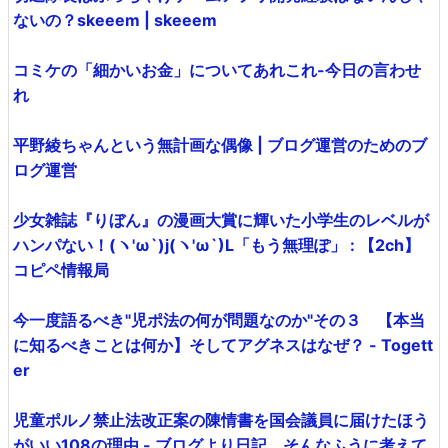
ないの？skeeem | skeeem
コミケの「細かいお金」についてあれこれ-今日の言わせ
れ
平野綾ちゃんという無計画な偶像 | ブログ運営のためのブ
ログ運営
少女雑誌『りぼん』の漫画大賞に輝いた小学生のレベルが
ハンパない！(ヽ'ω`)j(ヽ'ω`)L「もう無理ぽ」 : 【2ch】
コピペ情報局
今一度語るべき"児ポ法の何が問題なのか"その３ 【本当
に知るべきことは何か】そしてアグネスはなぜ？ - Togett
er
児童ポルノ禁止法改正案の陳情書を国会議員に届けたほう
がいい108の理由 - ブログより日記、そんなふうに考えて