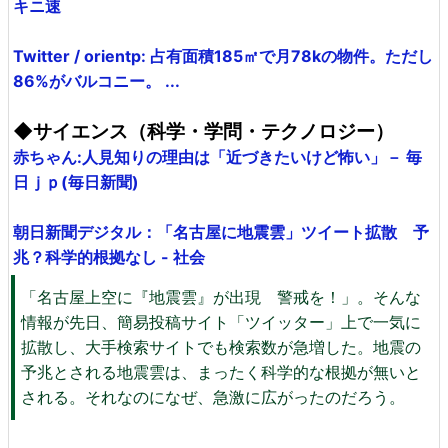
キニ速
Twitter / orientp: 占有面積185㎡で月78kの物件。ただし
86%がバルコニー。 ...
◆サイエンス（科学・学問・テクノロジー）
赤ちゃん:人見知りの理由は「近づきたいけど怖い」－ 毎
日ｊｐ(毎日新聞)
朝日新聞デジタル：「名古屋に地震雲」ツイート拡散 予
兆？科学的根拠なし - 社会
「名古屋上空に『地震雲』が出現 警戒を！」。そんな
情報が先日、簡易投稿サイト「ツイッター」上で一気に
拡散し、大手検索サイトでも検索数が急増した。地震の
予兆とされる地震雲は、まったく科学的な根拠が無いと
される。それなのになぜ、急激に広がったのだろう。