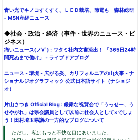
青い光でキノコすくすく、ＬＥＤ栽培、節電も 森林総研
- MSN産経ニュース
◆社会・政治・経済（事件・世界のニュース・ビ
ジネス）
痛いニュース(ノ∀`) : ワタミ社内文書流出！ 「365日24時
間死ぬまで働け」 - ライブドアブログ
ニュース - 環境 - 広がる炎、カリフォルニアの山火事 - ナ
ショナルジオグラフィック 公式日本語サイト（ナショジ
オ）
片山さつき Official Blog : 厳粛な祝賀会で「うっせー、う
せやがれ」は県会議員として以前に社会人として×でしょ
う！田村埼玉県議の一方的なブログについて
ただし、私はもっと不快な目にあいました。