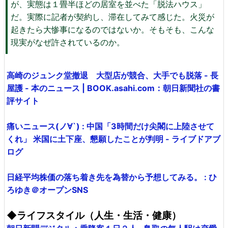
が、実態は１畳半ほどの居室を並べた「脱法ハウス」
だ。実際に記者が契約し、滞在してみて感じた。火災が
起きたら大惨事になるのではないか。そもそも、こんな
現実がなぜ許されているのか。
高崎のジュンク堂撤退 大型店が競合、大手でも脱落 - 長
屋護 - 本のニュース | BOOK.asahi.com：朝日新聞社の書
評サイト
痛いニュース(ノ∀`) : 中国「3時間だけ尖閣に上陸させて
くれ」 米国に土下座、懇願したことが判明 - ライブドアブ
ログ
日経平均株価の落ち着き先を為替から予想してみる。 : ひ
ろゆき＠オープンSNS
◆ライフスタイル（人生・生活・健康）