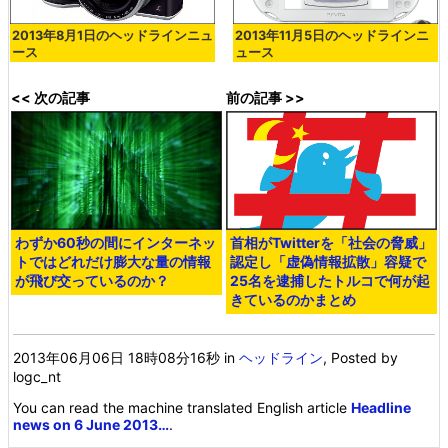
2013年8月1日のヘッドラインニュ
2013年11月5日のヘッドラインニ
ース
ュース
<< 次の記事
前の記事 >>
わずか60秒の間にインターネッ
首相がTwitterを「社会の脅威」
トではどれだけ膨大な量の情報
認定し「虚偽情報拡散」容疑で
が飛び交っているのか？
25名を逮捕したトルコで何が起
きているのかまとめ
2013年06月06日 18時08分16秒
in
ヘッドライン
, Posted by
logc_nt
You can read the machine translated English article
Headline
news on 6 June 2013…
.