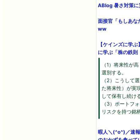
ABlog 暑さ対
面接官「もしあなた
ww
【ケインズに学ぶ
に学ぶ「株の鉄則
（1）将来性が
選別する。
（2）こうして
た将来性）が実
して保有し続け
（3）ポートフ
リスクを持つ銘
暇人＼(^o^)／
のおかずを食べてい