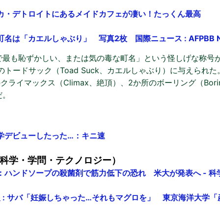
カ・デトロイトにあるメイドカフェが凄い！たっくん最高
名は「カエルしゃぶり」 写真2枚 国際ニュース : AFPBB N
で最も恥ずかしい、または気の毒な町名」という怪しげな称号
）州のトードサック（Toad Suck、カエルしゃぶり）に与えられ
州のクライマックス（Climax、絶頂）、2か所のボーリング（Bor
だ。
学デビューしたった…：キニ速
科学・学問・テクノロジー）
：ハンドソープの殺菌剤で筋力低下の恐れ 米大が発表へ - 科
速報 : サバ「妊娠しちゃった…それもマグロを」 東京海洋大学「産