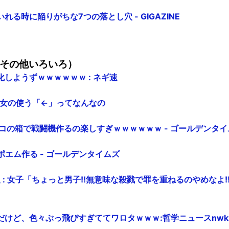
れる時に陥りがちな7つの落とし穴 - GIGAZINE
その他いろいろ）
しようずｗｗｗｗｗｗ : ネギ速
 よく女の使う「←」ってなんなの
コの箱で戦闘機作るの楽しすぎｗｗｗｗｗｗ - ゴールデンタイ
のポエム作る - ゴールデンタイムズ
報 : 女子「ちょっと男子!!無意味な殺戮で罪を重ねるのやめなよ!!
だけど、色々ぶっ飛びすぎててワロタｗｗｗ:哲学ニュースnwk