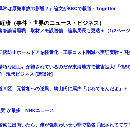
は原発事故の影響？』論文がBBCで報道 - Togetter
経済（事件・世界のニュース・ビジネス）
を諭旨退職 取材メモ誤送信 編集局長も更迭＋（1/2ページ）
転落防止ホームドアを軽量化＝工事コスト削減へ実証実験－国
精巧な細工〟が施されているのだが東海地方で被害拡大!「偽5
 | 現代ビジネス [講談社]
９区 元首相への逆風、鳩山氏に罵声「ぶれてるんだよ」＋（1/
度”が最多 NHKニュース
警察に出向いたら、俺が強制わいせつ罪で指名手配されててワ