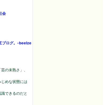
社会
ログ。-beelze
「芸の未熟さ」、
みじめな状態には
認識できるのだと