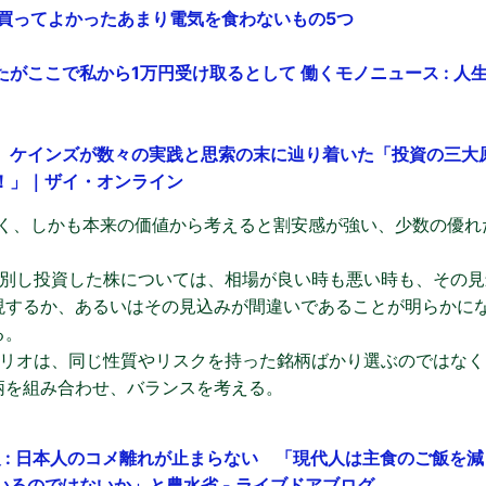
策に買ってよかったあまり電気を食わないもの5つ
がここで私から1万円受け取るとして 働くモノニュース : 人生
】ケインズが数々の実践と思索の末に辿り着いた「投資の三大
！」｜ザイ・オンライン
高く、しかも本来の価値から考えると割安感が強い、少数の優れ
選別し投資した株については、相場が良い時も悪い時も、その見
現するか、あるいはその見込みが間違いであることが明らかに
る。
ォリオは、同じ性質やリスクを持った銘柄ばかり選ぶのではなく
柄を組み合わせ、バランスを考える。
速報 : 日本人のコメ離れが止まらない 「現代人は主食のご飯を
るのではないか」と農水省 - ライブドアブログ