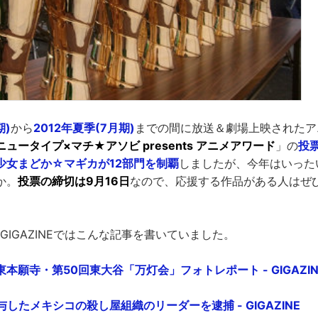
期)
から
2012年夏季(7月期)
までの間に放送＆劇場上映されたア
ニュータイプ×マチ★アソビ presents アニメアワード
」の
投
少女まどか☆マギカが12部門を制覇
しましたが、今年はいった
か。
投票の締切は9月16日
なので、応援する作品がある人はぜ
GIGAZINEではこんな記事を書いていました。
本願寺・第50回東大谷「万灯会」フォトレポート - GIGAZIN
与したメキシコの殺し屋組織のリーダーを逮捕 - GIGAZINE