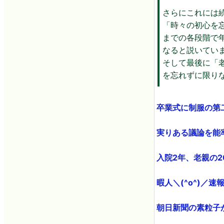
さらにこれには
「時々の初心を
までの各段階で
なると説いてい
そして最後に「
を忘れずに限り
卒業式に制服の第
実りある議論を能率良
入院2年、老親の20
暇人＼(^o^)／速
朝日新聞の素粒子