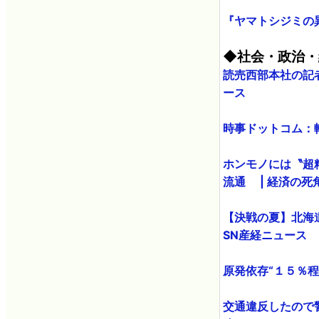
『ヤマトシジミの異常
◆社会・政治・
読売西部本社の記者
ース
時事ドットコム：
ホンモノには〝超
流通 | 経済の死角
【決戦の夏】北海道
SN産経ニュース
原発依存“１５％程
交通違反したので