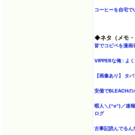
コーヒーを自宅でい
◆ネタ（メモ・
皆でコピペを漫画化
VIPPERな俺 :
【画像あり】 タバ
安価でBLEACH
暇人＼(^o^)／速
ログ
古事記読んでるん