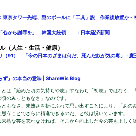
：東京タワー先端、謎のボールに「工具」説 作業後放置か - 
「心から謝罪を」 韓国大統領 ：日本経済新聞
ル（人生・生活・健康）
（91） 「今の日本のざまは何だ、死んだ奴が気の毒」 : 魔王ブ
の本当の意味 | ShareWis Blog
」とは「始めた頃の気持ちや志」すなわち「初志」ではなく、
の頃のみっともなさ」なのです。
っともなさ、未熟さを折にふれて思い出すことにより、「あの
と思うことでさらに精進できるのだ、と彼は説いています。
の未熟な芸を忘れなければ、そこから向上した今の芸も正しく