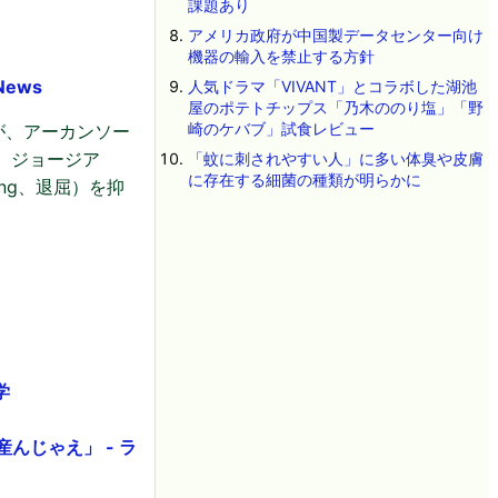
課題あり
アメリカ政府が中国製データセンター向け
機器の輸入を禁止する方針
ews
人気ドラマ「VIVANT」とコラボした湖池
屋のポテトチップス「乃木ののり塩」「野
崎のケバブ」試食レビュー
が、アーカンソー
た。ジョージア
「蚊に刺されやすい人」に多い体臭や皮膚
に存在する細菌の種類が明らかに
ing、退屈）を抑
学
んじゃえ」 - ラ