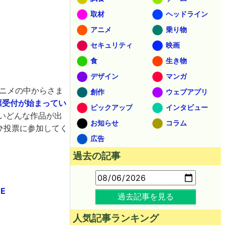
取材
ヘッドライン
アニメ
乗り物
セキュリティ
映画
食
生き物
デザイン
マンガ
ニメの中からさま
創作
ウェブアプリ
票受付が始まってい
ピックアップ
インタビュー
いどんな作品が出
お知らせ
コラム
ひ投票に参加してく
広告
過去の記事
E
過去記事を見る
人気記事ランキング