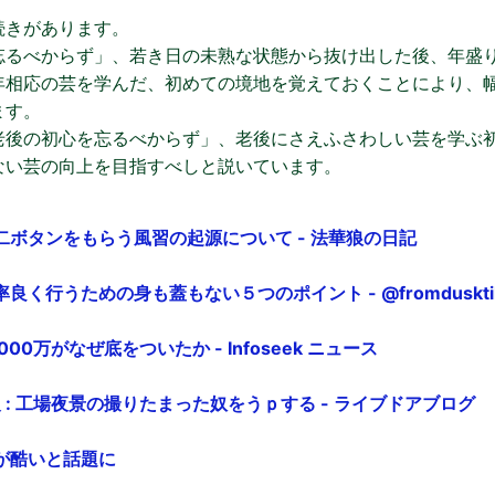
続きがあります。
忘るべからず」、若き日の未熟な状態から抜け出した後、年盛
年相応の芸を学んだ、初めての境地を覚えておくことにより、
ます。
老後の初心を忘るべからず」、老後にさえふさわしい芸を学ぶ
ない芸の向上を目指すべしと説いています。
二ボタンをもらう風習の起源について - 法華狼の日記
く行うための身も蓋もない５つのポイント - @fromduskti
00万がなぜ底をついたか - Infoseek ニュース
報 : 工場夜景の撮りたまった奴をうｐする - ライブドアブログ
が酷いと話題に