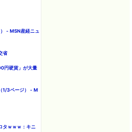
 - MSN産経ニュ
交省
00円硬貨」が大量
3ページ） - M
ロタｗｗｗ：キニ