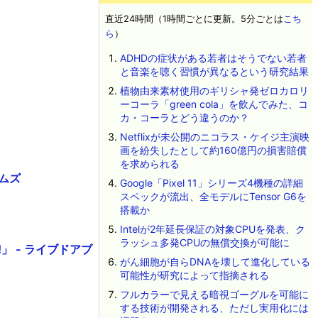
直近24時間（1時間ごとに更新。5分ごとは
こち
ら
）
ADHDの症状がある若者はそうでない若者
と音楽を聴く習慣が異なるという研究結果
植物由来素材使用のギリシャ発ゼロカロリ
ーコーラ「green cola」を飲んでみた、コ
カ・コーラとどう違うのか？
Netflixが未公開のニコラス・ケイジ主演映
画を紛失したとして約160億円の損害賠償
を求められる
ムズ
Google「Pixel 11」シリーズ4機種の詳細
スペックが流出、全モデルにTensor G6を
搭載か
Intelが2年延長保証の対象CPUを発表、ク
ラッシュ多発CPUの無償交換が可能に
」 - ライブドアブ
がん細胞が自らDNAを壊して進化している
可能性が研究によって指摘される
フルカラーで見える暗視ゴーグルを可能に
する技術が開発される、ただし実用化には