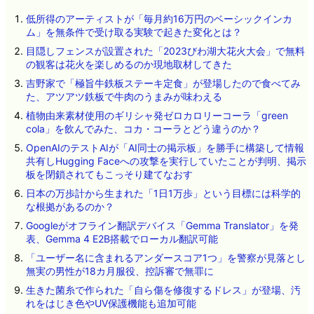
低所得のアーティストが「毎月約16万円のベーシックインカ
ム」を無条件で受け取る実験で起きた変化とは？
目隠しフェンスが設置された「2023びわ湖大花火大会」で無料
の観客は花火を楽しめるのか現地取材してきた
吉野家で「極旨牛鉄板ステーキ定食」が登場したので食べてみ
た、アツアツ鉄板で牛肉のうまみが味わえる
植物由来素材使用のギリシャ発ゼロカロリーコーラ「green
cola」を飲んでみた、コカ・コーラとどう違うのか？
OpenAIのテストAIが「AI同士の掲示板」を勝手に構築して情報
共有しHugging Faceへの攻撃を実行していたことが判明、掲示
板を閉鎖されてもこっそり建てなおす
日本の万歩計から生まれた「1日1万歩」という目標には科学的
な根拠があるのか？
Googleがオフライン翻訳デバイス「Gemma Translator」を発
表、Gemma 4 E2B搭載でローカル翻訳可能
「ユーザー名に含まれるアンダースコア1つ」を警察が見落とし
無実の男性が18カ月服役、控訴審で無罪に
生きた菌糸で作られた「自ら傷を修復するドレス」が登場、汚
れをはじき色やUV保護機能も追加可能