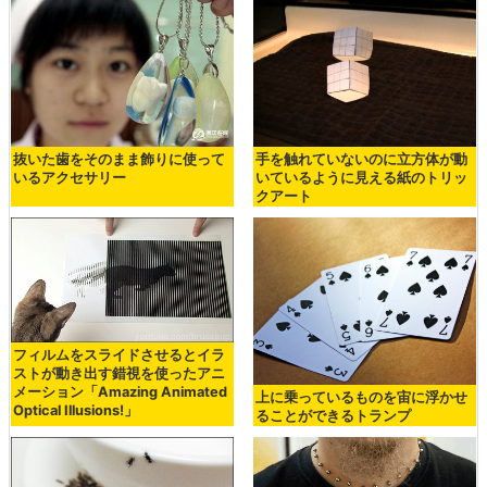
抜いた歯をそのまま飾りに使って
手を触れていないのに立方体が動
いるアクセサリー
いているように見える紙のトリッ
クアート
フィルムをスライドさせるとイラ
ストが動き出す錯視を使ったアニ
メーション「Amazing Animated
上に乗っているものを宙に浮かせ
Optical Illusions!」
ることができるトランプ